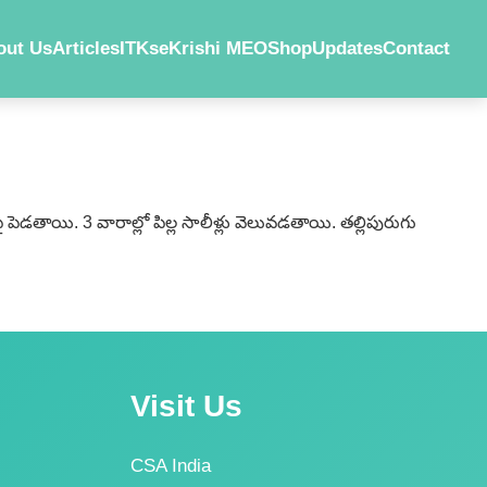
out Us
Articles
ITKs
eKrishi MEO
Shop
Updates
Contact
డతాయి. 3 వారాల్లో పిల్ల సాలీళ్లు వెలువడతాయి. తల్లిపురుగు
Visit Us
CSA India