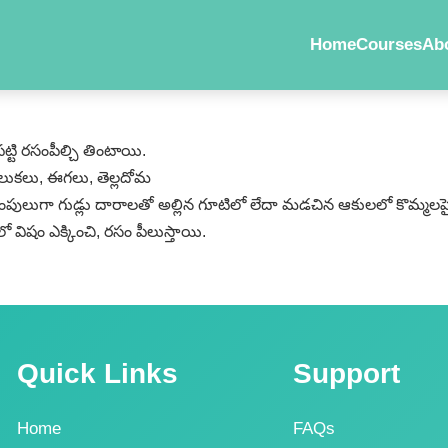
Home
Courses
Ab
ట్టి రసంపీల్చి తింటాయి.
లుకలు, ఈగలు, తెల్లదోమ
ంపులుగా గుడ్లు దారాలతో అల్లిన గూటిలో లేదా మడచిన ఆకులలో కొమ్మలపై పె
 విషం ఎక్కించి, రసం పీలుస్తాయి.
Quick Links
Support
Home
FAQs