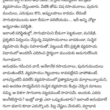
వ్యవసాయం చేస్తుంటారు. వీటికి తోడు విష రసాయనాలు, పురుగు
మందులు, ఎరువులు కొని, అప్పులపాలు కావడం. లేదంటే
సాగుభూములను అలా బీడుగా వదిలేయడం… ఇదీ అన్ని చోట్లా
అన్నదాతల పరిస్థితి.
ఇలాంటి పరిస్థితుల్లో, సాగుభూమిని బీడుగా పెట్టకుండా, మనిషికి,
ప్రకృతిని విధ్వంసం చేస్తున్న విషరసాయనాలు వాడకుండా, సుస్థిర
వ్యవసాయ కేంద్రం సహకారంతో, పెట్టుబడి లేని ప్రకృతి వ్యవసాయ
విధానంలో అందరినీ ఎదిరించి ధైర్యంగా ముందుకు అడుగులేసింది
గంగాభవాని.
అనుభవం గడించిన వారే, అనేకానేక రసాయనాలు, పురుగుమందులు
వాడుతుంటేనే, వ్యవసాయం గిట్టుబాటు కావడట్లేదని వాపోతుంటే,
వాటన్నింటినీ వదిలేసి వ్యవసాయంలో ప్రత్యామ్నాయ మార్గాలున్నాయని,
అవి ఆచరణ సాధ్యమేనని సుస్థిర వ్యవసాయ కేంద్రం చెప్పిన మాటలు
నమ్మి, ఆ దిశగా సాగుబాట పట్టడమంటే సాహసమే. అందుకు ఎవరు
అంగీకరిస్తారు? ఇంట్లో వాళ్లు ఎలా ఒప్పుకుంటారు? ఇలాంటి అనుభవాలే
గంగా భవాని కూడా ఎదుర్కొంది. పిల్ల చేష్టలు చేయకని, వర్షాభావ