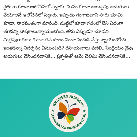
రైతులు కూడా ఆలోచనలో పడ్డారు. మనం కూడా అటువైపు అడుగులు
వేయాలనే ఆలోచనలో పడ్డారు. ఇప్పుడు గంగాభవాని సాగు భూమి
కూడా, సారవంతంగా మారింది. మట్టిలో కూడా గతంలో లేని విధంగా
తగినన్ని పోషకాలున్నాయంటోంది. తను ఎప్పుడూ చూడని
మిత్రపురుగులు కూడా తన పొలం నిండా సందడి చేస్తున్నాయంటోంది.
ఇంతకన్నా నిదర్శనం ఏముంటది? రసాయనాలు వదలి.. సేంద్రియం వైపు
అడుగులు వేసిందనడానికి… ప్రకృతితో ఆమె చెలిమి చేసిందనడానికి…