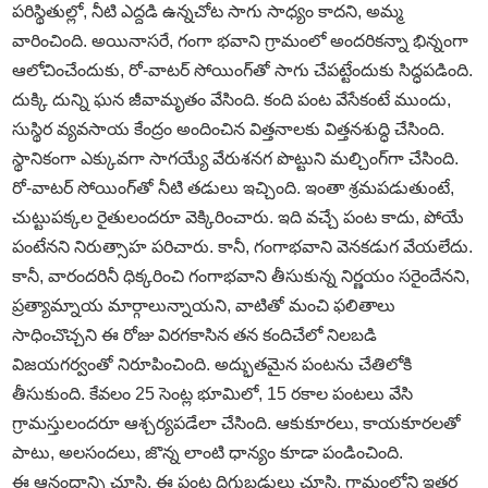
పరిస్థితుల్లో, నీటి ఎద్దడి ఉన్నచోట సాగు సాధ్యం కాదని, అమ్మ
వారించింది. అయినాసరే, గంగా భవాని గ్రామంలో అందరికన్నా భిన్నంగా
ఆలోచించేందుకు, రో-వాటర్‌ సోయింగ్‌తో సాగు చేపట్టేందుకు సిద్ధపడింది.
దుక్కి దున్ని ఘన జీవామృతం వేసింది. కంది పంట వేసేకంటే ముందు,
సుస్థిర వ్యవసాయ కేంద్రం అందించిన విత్తనాలకు విత్తనశుద్ధి చేసింది.
స్థానికంగా ఎక్కువగా సాగయ్యే వేరుశనగ పొట్టుని మల్చింగ్‌గా చేసింది.
రో-వాటర్‌ సోయింగ్‌తో నీటి తడులు ఇచ్చింది. ఇంతా శ్రమపడుతుంటే,
చుట్టుపక్కల రైతులందరూ వెక్కిరించారు. ఇది వచ్చే పంట కాదు, పోయే
పంటేనని నిరుత్సాహ పరిచారు. కానీ, గంగాభవాని వెనకడుగ వేయలేదు.
కానీ, వారందరినీ ధిక్కరించి గంగాభవాని తీసుకున్న నిర్ణయం సరైందేనని,
ప్రత్యామ్నాయ మార్గాలున్నాయని, వాటితో మంచి ఫలితాలు
సాధించొచ్చని ఈ రోజు విరగకాసిన తన కందిచేలో నిలబడి
విజయగర్వంతో నిరూపించింది. అద్భుతమైన పంటను చేతిలోకి
తీసుకుంది. కేవలం 25 సెంట్ల భూమిలో, 15 రకాల పంటలు వేసి
గ్రామస్తులందరూ ఆశ్చర్యపడేలా చేసింది. ఆకుకూరలు, కాయకూరలతో
పాటు, అలసందలు, జొన్న లాంటి ధాన్యం కూడా పండించింది.
ఈ ఆనందాన్ని చూసి, ఈ పంట దిగుబడులు చూసి, గ్రామంలోని ఇతర