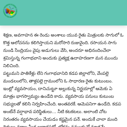
శిక్షణ, అవగాహన ఈ రెండు అంశాలు యువ రైతు మిత్రులకు సాగులో ఓ
కొత్త ఆలోచనను కలిగిస్తాయని మరోసారి రుజువైంది. రసాయన సాగు
నుండి సేంద్రియం వైపు అడుగులు వేసి, అందరూ అభినందించేలా
శ్రమిస్తున్న గంగాభవాని అందుకు ప్రత్యక్ష ఉదాహరణగా మన ముందు
నిలిచింది.
పట్టుమని పాతికేళ్లు లేని గంగాభవానిది కడప జిల్లాలోని, వేంపల్లె
మండలంలోని, తాళ్లపల్లె గ్రామంలోని ఓ సాధారణ రైతు కుటుంబం.
ఇంట్లో వ్యవసాయం, దానిచుట్టూ అల్లుకున్న నిర్ణయాల్లో ఆమెకు ఏ
మాత్రం భాగస్వామ్యం ఉండేది కాదు. వ్యవసాయ పనులు కుటుంబ
సభ్యులతో కలిసి నిర్వహించేంది. అంతవరకే. ఆమెపనిగా ఉండేది. కడప
అంటేనే వర్షాభావ పరిస్థితులు… నీటి కటకటలు. అలాంటి చోట
నిరంతరం వ్యవసాయం చేయడం కష్టమైన పనే. అందుకే చాలా మంది
రైతులు వర్షాల మీద ఆధారపడో, బోర్లను నమ్ముకునో మాత్రమే