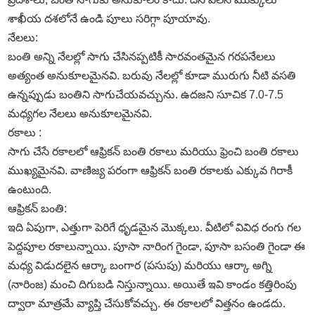
శాఖీయ దశలోనే ఉండి పూలు సరిగ్గా పూయావు.
నేలలు:
బంతి అన్ని నేలల్లో సాగు చేసినప్పటికీ సారవంతమైన గరపనేలలు
అత్యంత అనుకూలమైనవి. బరువు నేలల్లో కూడా మురుగు నీటి వసతి
ఉన్నప్పుడు బంతిని సాగుచేయవచ్చును. ఉదజని సూచిక 7.0-7.5
మధ్యగల నేలలు అనుకూలమైనవి.
రకాలు :
సాగు చేసే రకాలలో ఆఫ్రికన్‌ బంతి రకాలు మరియు ఫ్రెంచి బంతి రకాలు
ముఖ్యమైనవి. వాణిజ్య పరంగా ఆఫ్రికన్‌ బంతి రకాలకు ఎక్కువ గిరాకీ
ఉంటుంది.
ఆఫ్రికన్‌ బంతి:
ఇది ఏపుగా, ఎత్తుగా పెరిగే ధృడమైన మొక్కలు. వీటిలో వివిధ రంగు గల
పెద్దపూల రకాలున్నాయి. పూసా నారింగ గైండా, పూసా బసంతి గైండా ఈ
మధ్య విడుదలైన ఆర్కా బంగార (పసుపు) మరియు ఆర్కా అగ్ని
(నారింజ) మంచి దిగుబడి నిస్తున్నాయి. అయితే ఇవి కాండం కత్తిరింపు
ద్వారా మాత్రమే వ్యాప్తి చేసుకోవచ్చు. ఈ రకాలలో విత్తనం ఉండదు.