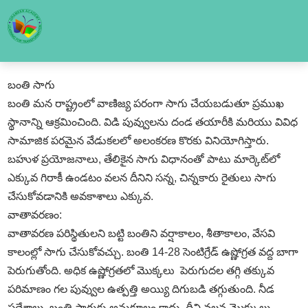
బంతి సాగు
బంతి మన రాష్ట్రంలో వాణిజ్య పరంగా సాగు చేయబడుతూ ప్రముఖ
స్థానాన్ని ఆక్రమించింది. విడి పువ్వులను దండ తయారీకి మరియు వివిధ
సామాజిక పరమైన వేడుకలలో అలంకరణ కొరకు వినియోగిస్తారు.
బహుళ ప్రయోజనాలు, తేలికైన సాగు విధానంతో పాటు మార్కెట్‌లో
ఎక్కువ గిరాకీ ఉండటం వలన దీనిని సన్న, చిన్నకారు రైతులు సాగు
చేసుకోవడానికి అవకాశాలు ఎక్కువ.
వాతావరణం:
వాతావరణ పరిస్థితులని బట్టి బంతిని వర్షాకాలం, శీతాకాలం, వేసవి
కాలంల్లో సాగు చేసుకోవచ్చు. బంతి 14-28 సెంటిగ్రేడ్‌ ఉష్ణోగ్రత వద్ద బాగా
పెరుగుతోంది. అధిక ఉష్ణోగ్రతలో మొక్కలు పెరుగుదల తగ్గి తక్కువ
పరిమాణం గల పువ్వుల ఉత్పత్తి అయ్యి దిగుబడి తగ్గుతుంది. నీడ
ప్రదేశాలు, బంతి సాగుకు అనుకూలం కాదు. దీని వలన మొక్కులు