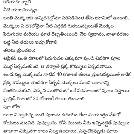
కలియదున్నాలి.
నీటి యాజమాన్యం:
బంతి మొక్కలకు అన్నిదశల్లోనూ సరిపడినంత తేమ భూమిలో ఉండాలి.
మొక్కలు ఏ దశలోనైనా నీటి ఎద్దడికి గురయినట్లయితే మొక్కల
పెరుగుదల మరియు పూత దెబ్బతింటుంది. నేల స్వభావం, వాతావరణం
బట్టి నీటి తడులు ఇచ్చుకోవాలి.
తలలు త్రుంచటం:
ఆఫ్రికన్‌ బంతి రకాలలో పెరుగుదల ఎక్కువగా వుండి చివరిగా పూల
మొగ్గ ఏర్పడుతుంది. ఆ తర్వాతే ప్రక్క కొమ్ములు ఏర్పడతాయి.
అందువల్ల మొక్కలను నాటిన 40 రోజులకే తలలు త్రుంచినట్లయితే అనేక
ప్రక్క కొమ్ములు తొందరగా ఏర్పడి మొక్కలు మంచి ఆకారాన్ని
సంతరించుకుని, ఎక్కువ మొతాదులో ఒకే పరిమాణంలో పూలు వస్తాయి.
హైబ్రిడ్‌ రకాలలో 20 రోజులకే తలలు తుంచాలి.
పూలకోత:
బాగా విచ్చుకున్న బంతి పూలను ఉదయం లేదా సాయంత్రం వేళల్లో
కోయటం మంచిది. పువ్వులను కోసే ముందు నీరు ఇచ్చినట్లైతే పువ్వులు
తాజాగా ఎక్కువగా కాలం నిల్వ ఉంటాయి. ఎప్పటికప్పుడు పూలు