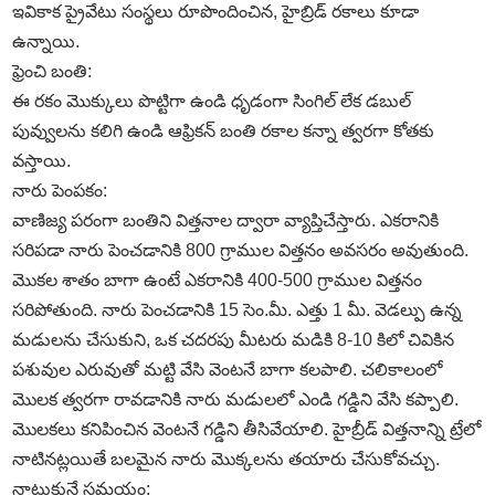
ఇవికాక ప్రైవేటు సంస్థలు రూపొందించిన, హైబ్రిడ్‌ రకాలు కూడా
ఉన్నాయి.
ఫ్రెంచి బంతి:
ఈ రకం మొక్కులు పొట్టిగా ఉండి ధృడంగా సింగిల్‌ లేక డబుల్‌
పువ్వులను కలిగి ఉండి ఆఫ్రికన్‌ బంతి రకాల కన్నా త్వరగా కోతకు
వస్తాయి.
నారు పెంపకం:
వాణిజ్య పరంగా బంతిని విత్తనాల ద్వారా వ్యాప్తిచేస్తారు. ఎకరానికి
సరిపడా నారు పెంచడానికి 800 గ్రాముల విత్తనం అవసరం అవుతుంది.
మొకల శాతం బాగా ఉంటే ఎకరానికి 400-500 గ్రాముల విత్తనం
సరిపోతుంది. నారు పెంచడానికి 15 సెం.మీ. ఎత్తు 1 మీ. వెడల్పు ఉన్న
మడులను చేసుకుని, ఒక చదరపు మీటరు మడికి 8-10 కిలో చివికిన
పశువుల ఎరువుతో మట్టి వేసి వెంటనే బాగా కలపాలి. చలికాలంలో
మొలక త్వరగా రావడానికి నారు మడులలో ఎండి గడ్డిని వేసి కప్పాలి.
మొలకలు కనిపించిన వెంటనే గడ్డిని తీసివేయాలి. హైబ్రీడ్‌ విత్తనాన్ని ట్రేలో
నాటినట్లయితే బలమైన నారు మొక్కలను తయారు చేసుకోవచ్చు.
నాటుకునే సమయం: