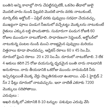
బంతిని అన్ని కాలాల్లో సాగు చేపట్టినప్పటికీ, ఒకనెల తేడాలో జులై
మొదటి వారం నుండి ఫిబ్రవరి మొదటి వారం వరకు నాటుకుంటే,
మార్కెట్‌కు అక్టోబర్‌ – ఏప్రిల్‌ వరకు పువ్వులు సరఫరా చేయవచ్చు.
ముఖ్యంగా పూలు పండుగ సీజనులో వచ్చేటట్టు మొక్కలను నాటుకుంటే
రైతులు ఎక్కువ లబ్ది పొందుతారు. సుమారుగా పండుగ రోజుకి 60
రోజుల ముందుగా నాటుకోవాలి. సాధారణంగా సెప్టెంబర్‌, అక్టోబర్‌లో
నాటుకున్న పంటల నుండి మంచి నాణ్యమైన పువ్వులు మరియు
విత్తనాలు కూడా పొందవచ్చు. ఆఫ్రికన్‌ రకాలు 60 x 45 సెం.మీ.
దూరంలో ఫ్రెంచి రకాలు 20 x 20 సెం.మీ. దూరంలో నాటుకోవాలి. 3 లేక
4 ఆకులు కలిగి 25 రోజు వయసున్న ధృడమైన బంతి నారు నాటడానికి
అనుకూలం. నారు తీయడానికి ఒకరోజు ముందు నారుమడికి నీరు
ఇచ్చినట్లయితే మొక్క వేర్లు దెబ్బతినకుండా ఉంటాయి. ఎఫ్‌-1 హైబ్రిడ్‌ 2
స్x 2 ఫీట్లు దూరంలో నాటవచ్చును. ఇలా నాటితే ఎకరాకు 7200
మొక్కులు సరిపోతాయి.
ఎరువులు :
ఆఖరి దుక్కిలో ఎకరానికి 8-10 టన్నుల పశువుల ఎరువు వేసి