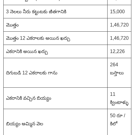
3 నెలలు నీరు కట్టుటకు జీతగానికి
15,000
మొత్తం
1,46,720
మొత్తం 12 ఎకరాలకు అయిన ఖర్చు
1,46,720
ఎకరానికి అయిన ఖర్చు
12,226
264
దిగుబడి 12 ఎకరాలకు గాను
బస్తాలు
11
ఎకరానికి వచ్చిన బియ్యం
క్వింటాళ్ళు
50 రూ /
బియ్యం అమ్మిన వెల
కిలో