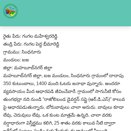
రైతు పేరు: గంగల మహేశ్వరరెడ్డి
తండ్రి పేరు: గంగల పెద్ద భీమారెడ్డి
గ్రామము: సింధనూరు
మండలం: ఐజ
జిల్లా: మహబూబ్నగర్ జిల్లా
మహబూబ్నగర్ జిల్లా, ఐజ మండలం, సింధనూరు గ్రామంలో దాదాపు
350 కుటుంబాలు, 1400 మంది ఓటరు జనాభా వున్నారు. అందరూ
వ్యవసాయం మీద ఆధారపడి జీవించేవారే. గ్రామంలో సాగునీటి కోసం
తుంగభద్రా నది నుండి ”రాజోలిబండ డైవర్షన్ సప్లై (ఆర్.డి.ఎస్)” కాలువ
పై ఆధారపడుతున్నారు. బోరుబావులు చాలా అరుదు. బావులు కూడా
లేవు, చెరువులు లేవు. ఒక కుంట మాత్రమే ఉన్నది. చాలా వరకు
వర్షాధారంగా విస్తీర్ణము కలిగి, 25 శాతం వరకు కాలువ నీటి ద్వారా
ఖరీఫ్లో పంటలు పండించుకునేందుకు ఈ గ్రామంలో వీలుంది.