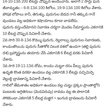
14-10-13న 200 లీటర్లు చొప్పున అందించారు. అలాగే 2 సార్లు ఘన
జీవామృతం – 6-8-13న 100 కిలోలు, 19-9-13న 100 కిలోలు వేశారు.
పోషక లోపాలు కానీ, తెగుళ్ళు, పురుగుల బెడద గానీ తక్కువ గానే
వుండటం వల్ల అధికంగా కషాయాలు కూడా వాడలేదు.
పురుగు వస్తుందేమోనని నివారణ చర్యగా మొదట నీమాస్త్రంను ఎకరానికి
10 లీటర్ల చొప్పున పిచికారీ చేశారు.
2వ సారి 30-8-13న కొమ్ము పురుగు, రెల్లరాల్చు పురుగుల నివారణకు,
కాండంతొలుచు పురుగు సీతాకోక చిలుక దశలో ఉండగా (తల్లి పురుగు
దశ) బ్రహ్మాస్త్రంను తయారు చేసి ఎకరానికి 6 లీటర్ల వరకు పిచికారీ
చేశారు.
3వ సారి 19-11-13న దోమ, కాండం చుట్టూ రసం పీల్చు పురుగు
ఉధృతి కొంత వరకూ ఉండటం వల్ల ఎకరానికి 3 లీటర్లు పచ్చిమిర్చి
వెల్లుల్లి ద్రావణాన్ని పిచికారీ చేశారు.
గాలిలో తేమశాతం అధికంగా ఉండటం వల్ల చుట్టు ప్రక్కల ప్రాంతాల్లోని
పంటలకు అగ్గితెగులు (మెడవిరుపు) రావడం వల్ల ఈ పొలానికి
సోకకుండా ఎకరానికి 5 లీటర్ల మజ్జిగ + ఇంగువ ద్రావణంను పిచికారీ
చేశారు.