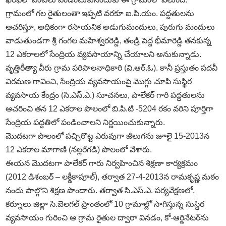
గ్రామంలో గల రైతులంతా ఇప్పటి వరకూ ఐ.పి.యం. పద్దతులను
ఆచరిస్తూ, అధికంగా రసాయనిక అడుగుమందులు, పురుగు మందులు
వాడుతుండగా శ్రీ గంగల మహేశ్వరరెడ్డి, తండ్రి పెద్ద భీమారెడ్డి తనకున్న
12 ఎకరాలలో సేంద్రియ వ్యవసాయాన్ని చేయాలని అనుకున్నాడు.
వృత్తిరీత్యా వీరు గ్రామ పరిపాలనాధికారి (వి.ఆర్.ఓ). కానీ ప్రస్తుతం పదవీ
విరమణ గావించి, సేంద్రియ వ్యవసాయంపై మొగ్గు చూపి సుస్థిర
వ్యవసాయ కేంద్రం (సి.ఎస్.ఎ.) సూచనలు, పాలేకర్ గారి పద్ధతులను
ఆచరించి తన 12 ఎకరాల పొలంలో బి.పి.టి -5204 రకం వరిని పూర్తిగా
సేంద్రియ పద్దతిలో పండించాలని నిర్ణయించుకున్నారు.
మొదటగా పొలంలో పచ్చిరొట్ట ఎరువుగా జీలుగను జూలై 15-2013న
12 ఎకరాల మాగాణి (నల్లరేగడి) పొలంలో వేశారు.
ఈయన మొదటగా పాలేకర్ గారు నిర్వహించిన శిక్షణా కార్యక్రమం
(2012 డిశంబర్ – లక్డీకాపూల్), తర్వాత 27-4-2013న రామకృష్ణ మఠం
నందు పాల్గొని శిక్షణ పొందారు. తర్వాత సి.ఎస్.ఎ. పర్యవేక్షణలో,
కర్నూలు జిల్లా సి.బెలగల్ ప్రాంతంలో 10 గ్రామాల్లో సాగిస్తున్న సుస్థిర
వ్యవసాయం గురించి ఆ గ్రామ రైతుల ద్వారా వినడం, కో-ఆర్డినేటర్ను