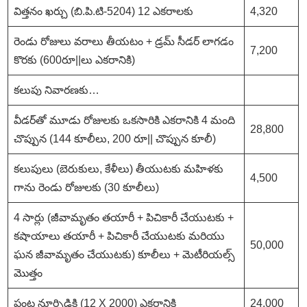
విత్తనం ఖర్చు (బి.పి.టి-5204) 12 ఎకరాలకు
4,320
రెండు రోజులు వరాలు తీయటం + డ్రమ్ సీడర్ లాగడం
7,200
కొరకు (600రూ||లు ఎకరానికి)
కలుపు నివారణకు…
వీడర్తో మూడు రోజులకు ఒకసారికి ఎకరానికి 4 మంది
28,800
చొప్పున (144 కూలీలు, 200 రూ|| చొప్పున కూలీ)
కలుపులు (బెరుకులు, కేళీలు) తీయుటకు మహిళకు
4,500
గాను రెండు రోజులకు (30 కూలీలు)
4 సార్లు (జీవామృతం తయారీ + పిచికారీ చేయుటకు +
కషాయాలు తయారీ + పిచికారీ చేయుటకు మరియు
50,000
ఘన జీవామృతం చేయుటకు) కూలీలు + మెటీరియల్స్
మొత్తం
పంట నూర్పిడికి (12 X 2000) ఎకరానికి
24,000