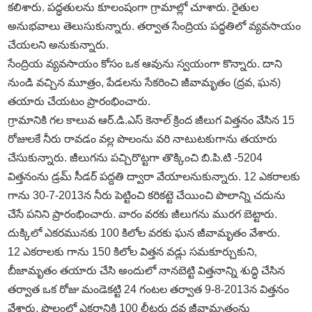
కలిశారు. పద్ధతులను కూలంషంగా గ్రామాల్లో చూశారు. రైతుల
అనుభవాలు తెలుసుకున్నారు. తర్వాత సేంద్రియ పద్ధతిలో వ్యవసాయం
చేయలని అనుకున్నారు.
సేంద్రియ వ్యవసాయం కోసం ఒక ఆవును స్వయంగా కొన్నారు. దాని
నుండి వచ్చిన మూత్రం, పేడలను సేకరించి జీవామృతం (ద్రవ, ఘన)
తయారు చేయటం ప్రారంభించారు.
గ్రామానికి గల కాలువ ఆర్.డి.ఎస్ కెనాల్ క్రింద జీలుగ విత్తనం వేసిన 15
రోజులకే నీరు రావడం వల్ల పొలంను వరి నాటుటకుగాను తయారు
చేసుకున్నారు. జీలుగను పచ్చిరొట్టగా తొక్కించి బి.పి.టి -5204
విత్తనంను డ్రమ్ సీడర్ పద్దతి ద్వారా వేయాలనుకున్నారు. 12 ఎకరాలకు
గాను 30-7-2013న నీరు పెట్టించి కరికట్టె చేయించి పొలాన్ని చదును
చేసే పనిని ప్రారంభించారు. వారం వరకు జీలుగను మురగ బెట్టారు.
దుక్కిలో ఎకరమునకు 100 కిలోల వరకు ఘన జీవామృతం వేశారు.
12 ఎకరాలకు గాను 150 కిలోల విత్తన వడ్లు సమకూర్చుకుని,
బీజామృతం తయారు చేసి అందులో నానబెట్టి విత్తనాన్ని శుద్ధి చేసిన
తర్వాత ఒక రోజు మండెకట్టి 24 గంటల తర్వాత 9-8-2013న విత్తనం
వేశారు. పొలంలో ఎకరానికి 100 లీటర్లు ద్రవ జీవామృతంను