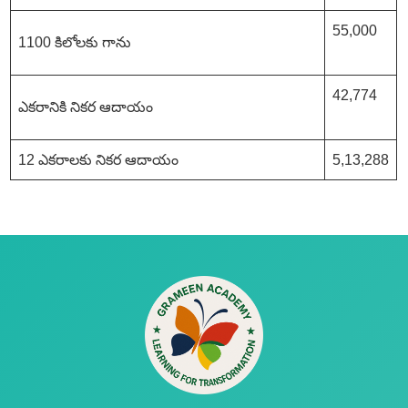
55,000
1100 కిలోలకు గాను
42,774
ఎకరానికి నికర ఆదాయం
12 ఎకరాలకు నికర ఆదాయం
5,13,288