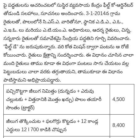
పై పద్ధతులను ఆచరించటలో సుస్థిర వ్యవసాయ కేంద్రం ఫీల్డ్ కో-ఆర్డినేటర్
తోడుండి సలహాలు, సూచనలు అందించారు. 3-1-2014న గ్రామ
రైతులతో, పొలంలోనే సి.ఎస్.ఎ. వారితోనూ, స్థానిక ఎ.డి.ఎ., ఎ.ఓ.,
ఎ.ఇ.ఓ. లు మరియు ఎ.టి.యం.ఎ. అధికారులు, ఆదర్శ రైతులు, చిన్న,
సన్నకారు రైతులతో సమావేశమై సేంద్రియ పద్దతిని గూర్చి వివరించారు.
”ఫీల్డ్ డే” ను జరుపుకున్నారు. వరి కోత మిషన్ ద్వారా పంటను ఆ రోజే
కోయించారు. రైతులు క్షేత్రాన్ని సందర్శించారు. ఈ విధానం చూసిన చాలా
మంది రైతులు తాము కూడా ఈ విధంగా పంటలు సాగు చేయటం వల్ల
పెట్టుబడులు చాలా వరకు తగ్గుతాయని, తాముకూడా ఈ విధానం
పాటిస్తామని అభిప్రాయపడ్డారు.
పచ్చిరొట్టగా జీలుగ నిమిత్తం (దున్నడం + ఎరువు
చల్లుటకు + విత్తనానికి మొత్తం ఖర్చు) పొలం తయారీ
4,500
సొంతం (ట్రాక్టర్)
జీలుగ తొక్కించుట + ఫలగొర్రు కొట్టడం + 12 కాండ్ల
8,400
ఎద్దులు 12 I 700 కాడికి చొప్పున