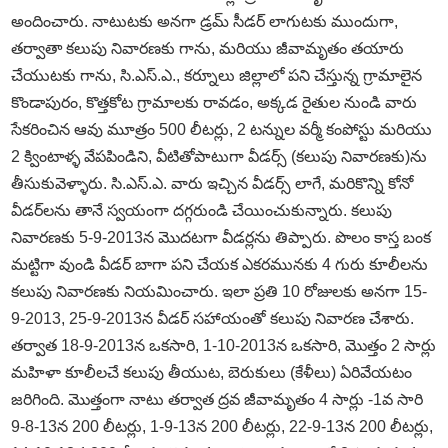
అందించారు. నాటుటకు అనగా డ్రమ్ సీడర్ లాగుటకు ముందుగా,
తర్వాతా కలుపు నివారణకు గాను, మరియు జీవామృతం తయారు
చేయుటకు గాను, సి.ఎస్.ఎ., కర్నూలు జిల్లాలో పని చేస్తున్న గ్రామాలైన
కొండాపురం, కొత్తకోట గ్రామాలకు రావడం, అక్కడ రైతుల నుండి వారు
సేకరించిన ఆవు మూత్రం 500 లీటర్లు, 2 టన్నుల వర్మీ కంపోస్టు మరియు
2 క్వింటాళ్ళ వేపపిండిని, వీటితోపాటుగా వీడర్స్ (కలుపు నివారణకు)ను
తీసుకువెళ్ళారు. సి.ఎస్.ఎ. వారు ఇచ్చిన వీడర్స్ లాగే, మరికొన్ని కోనో
వీడర్లను తానే స్వయంగా దగ్గరుండి చేయించుకున్నారు. కలుపు
నివారణకు 5-9-2013న మొదటగా వీడర్లను తిప్పారు. పొలం కాస్త బంక
మట్టిగా వుండి వీడర్ బాగా పని చేయక ఎకరమునకు 4 గురు కూలీలను
కలుపు నివారణకు నియమించారు. ఇలా ప్రతి 10 రోజులకు అనగా 15-
9-2013, 25-9-2013న వీడర్ సహాయంతో కలుపు నివారణ చేశారు.
తర్వాత 18-9-2013న ఒకసారి, 1-10-2013న ఒకసారి, మొత్తం 2 సార్లు
మహిళా కూలీలచే కలుపు తీయుట, బెరుకులు (కేళీలు) ఏరివేయటం
జరిగింది. మొత్తంగా నాటు తర్వాత ద్రవ జీవామృతం 4 సార్లు -1వ సారి
9-8-13న 200 లీటర్లు, 1-9-13న 200 లీటర్లు, 22-9-13న 200 లీటర్లు,