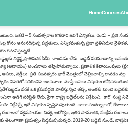
Home
Courses
Ab
ంది. ఒకటి – 5 సంవత్సరాల కొకసారి జరిగే ఎన్నికలు. రెండు – ప్రతి సంవత్సరం
్ల కోసం అనుసరిస్తున్న పద్ధతులు, ఎన్నికవుతున్న ప్రజా ప్రతినిధుల నైతిక
రం గమనిస్తున్నదే.
్న బడ్జెట్లకు నిర్ధిష్ట ప్రాతిపదిక ఏమీ ూండడం లేదు. బడ్జెట్‌ పరిమాణాన్ని అ
్యూ (ఆదాయం) అంచనాలు తప్పిపోతున్నాయి. ప్రణాళిక కేటాయింపులు (ప్రగతి
, అసలు, వడ్డీలు, ప్రతి సంవత్సరం భారీ మొత్తంలో చెల్లించాల్సి రావడం వ
సంవత్సరం చివరిలో సవరించిన అంచనాలు చూస్తే అసలు విషయం బోధపడుతుంది.
 ప్రవేశపెట్టడం వరకే ఒక క్రమపద్ధతి పాటిస్తున్నది తప్ప, అంతకు మించి బడ
ే పరిస్థితి లేదు. పైగా రాష్ట్ర బడ్జెట్‌లను విశ్లేషించి, ‘కాగ్‌’ సంస్థ న
ు విశ్లేషిస్తే, ఇదే విషయం స్పష్టమవుతుంది. చాలా సందర్భాలలో, కేటాయింపుల
న రంగాలలో వ్యవసాయం, విద్య, ఆరోగ్యం, ఇతర సామాజిక, సంక్షేమ రంగాల
కు తెలంగాణా ప్రభుత్వం సిద్ధమవుతున్నది. 2019-20 బడ్జెట్‌ నుండే, వాస్తవిక