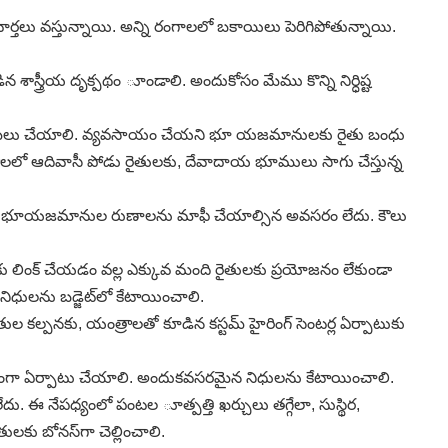
ి వార్తలు వస్తున్నాయి. అన్ని రంగాలలో బకాయిలు పెరిగిపోతున్నాయి.
ాస్త్రీయ దృక్పథం ూండాలి. అందుకోసం మేము కొన్ని నిర్ధిష్ట
ాన్ని అమలు చేయాలి. వ్యవసాయం చేయని భూ యజమానులకు రైతు బంధు
ాంతాలలో ఆదివాసీ పోడు రైతులకు, దేవాదాయ భూములు సాగు చేస్తున్న
చేయని భూయజమానుల రుణాలను మాఫీ చేయాల్సిన అవసరం లేదు. కౌలు
ు లింక్‌ చేయడం వల్ల ఎక్కువ మంది రైతులకు ప్రయోజనం లేకుండా
నిధులను బడ్జెట్‌లో కేటాయించాలి.
కల్పనకు, యంత్రాలతో కూడిన కస్టమ్‌ హైరింగ్‌ సెంటర్ల ఏర్పాటుకు
లయంగా ఏర్పాటు చేయాలి. అందుకవసరమైన నిధులను కేటాయించాలి.
దు. ఈ నేపధ్యంలో పంటల ూత్పత్తి ఖర్చులు తగ్గేలా, సుస్థిర,
తులకు బోనస్‌గా చెల్లించాలి.