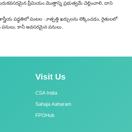
దుకవసరమైన ప్రీమియం మొత్తాన్ని ప్రభుత్వమే చెల్లించాలి. దాని
ాస్త్రీయ పద్ధతిలో పంటల ూత్పత్తి ఖర్చులను లెక్కించడం, రైతులలో
లిగిన పనులు. కానీ అవసరమైన పనులు.
Visit Us
CSA India
Sahaja Aaharam
FPOHub