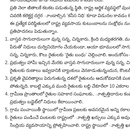
ప్రతి నెలా జీతాలకే కటకట పడుతున్న స్థితి, రాష్ట్ర ఆర్థిక వ్యవస్థల
చివరికి కలెక్టర్ల దగ్గర ూండాల్సిన ‘కనీస నిధి’ కూడా విడుదల కావడం లే
ఈ ప్రత్యేక పరిస్థితులలో రాష్ట్ర వ్యవసాయ కుటుంబాలను సంక్షోభం న
ప్రతిపాదనలు పెడుతున్నాం.
వాస్తవ సాగుదారులుగా వున్న సన్న, చిన్నకారు, క్రింది మధ్యత
పేరుతో నిధులు దుర్వినియోగం చేయకుండా, ఆయా భూములలో సాగు చేస్తు
సన్న, చిన్నకారు, కౌలు రైతులకు ‘రైతు బంధు’ చెల్లించాలి. అందుకోస
ప్రభుత్వం హామీ ఇచ్చిన మేరకు వాస్తవ సాగుదారులుగా వున్న స
రైతులకు రుణాలు ఇవ్వడానికి బ్యాంకులు వెనకాడుతున్నందున, కౌంటర్‌ 
ప్రకృతి వైపరిత్యాలు పెరుగుతున్న దశలో రైతులను ఆదుకోవడానికి ప
పోతున్నది. కాబట్టి ఎక్కువ మంది రైతులకు లబ్ధి చేకూరేలా 10 ఎకరా
గ్రామీణ ప్రాంతాలలో రైతుల సహకార సంఘాలకు, ూత్పత్తిదారుల కంపనీల
ప్రభుత్వం బడ్జెట్‌లో నిధులు కేటాయించాలి.
గ్రామ పంచాయితీ స్థాయిలో గ్రామీణ ప్రజలకు అవసరమైన అన్ని రక
రైతులు పండించే పంటలకు రాష్ట్రంలో ూత్పత్తి ఖర్చులు ఎక్కువ అవుతున
సేంద్రియ వ్యవసాయాన్ని ప్రోత్సహించాలి. రాష్ట్ర స్థాయిలో ూత్పత్తి 