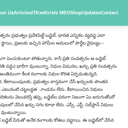
out Us
Articles
ITKs
eKrishi MEO
Shop
Updates
Contact
 ప్రభుత్వం ప్రవేశపెట్టే బడ్జెట్‌. భారత ఎన్నికల వ్యవస్థ ఎలా
త, స్థాయి, ప్రజలకు ఇచ్చిన హామీల అమలులో పార్టీల వైఫల్యం –
నంతంగా పెంచుకుంటూ పోతున్నారు. కానీ ప్రతి సంవత్సరం ఆ బడ్జెట్‌
 పద్దు) భారీగా వుంటున్నా, నిధుల విడుదల, ఖర్చు ప్రతి సంవత్సరం
ల్ల, అంతిమంగా కీలక రంగాలకు నిధుల కొరత ఏర్పడుతున్నది.
 కేటాయింపులకు, ప్రభుత్వం వాస్తవంగా చేసే ఖర్చులకు పొంతన
్జెట్‌కు ఎటువంటి చట్టబద్ధత ూండడం లేదు. కేటాయించిన నిధులు
ివేదికలను వెలువరిస్తే తప్ప, బడ్జెట్‌ల పరంగా నిజంగా ఏం జరుగుతోందో
లో చేసిన ఖర్చు సగం కూడా లేదు. ఎస్సీ, ఎస్టీ, సబ్‌ప్లాన్‌ నిధులు
ు వుంటున్నాయి.
 బడ్జెట్‌ పేరుతో అనేక రంగాలకు కోతలు పడ్డాయి. ఈ బడ్జెట్‌లో చేసిన