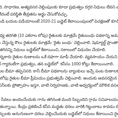
ో వుంది. సాధారణ, అత్యవసర చెల్లింపులకు కూడా ప్రభుత్వం దగ్గర నిధులు లేవన
దంటే పరిస్థితి తీవ్రతను అర్థం చేసుకోవచ్చు.
ుండి బయట పడేయాలంటే 2020-21 బడ్జెట్‌ కేటాయింపులలో విచక్షణతో కూడిన శ
రగతి, మధ్య తరగతి (10 ఎకరాల లోపు) రైతులకు మాత్రమే రైతుబంధు పథక
న్న కౌలు రైతులకు మాత్రమే ‘రైతు బంధు’ చెల్లించాలి. షెడ్యూల్డ్‌ ప్ర
ం తగినన్ని నిధులు బడ్జెట్‌లో కేటాయించి, సకాలంలో విడుదల చేయాలి.
న్న, చిన్నకారు రైతుల రుణాలను ఒకే దఫాగా మాఫీ చేయాలి. వ్యవసాయం 
గ్యారంటీగా ప్రభుత్వం, తన బడ్జెట్‌లో కనీసం 1000 కోట్లు కేటాయించాలి.
ంటల బీమా తప్పనిసరి. కానీ బీమా పథకాలను బ్యాంకులు ఇచ్చే పంట రుణాలక
ల లోపు రైతుల బీమా ప్రీమియం ప్రభుత్వమే చెల్లించాలి. అందుకు అవసరమైన 
కు ప్రోత్సాహం ఇస్తూ, వాటి నిర్వహణకు, వాటి ఆధ్వర్యంలో మౌలిక వసతుల 
ాల సేవలు అందించేందుకు గాను తగినంత మంది సిబ్బందిని గ్రామ సచివా
్నాయి. కేంద్రం ప్రకటించే కనీస మద్ధతు ధరలు వారికి గిట్టుబాటు కావడం లే
ఖర్చులకు అనుగుణంగా ధరలు చెల్లించేందుకు బడ్జెట్‌లో నిధులు కేటాయించి రై