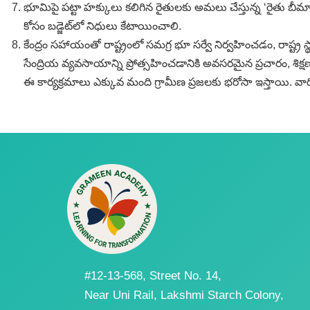
భూమిపై పట్టా హక్కులు కలిగిన రైతులకు అమలు చేస్తున్న ‘రైతు బీమా’
కోసం బడ్జెట్‌లో నిధులు కేటాయించాలి.
కేంద్రం సహాయంతో రాష్ట్రంలో సమగ్ర భూ సర్వే నిర్వహించడం, రాష్ట్ర
సేంద్రియ వ్యవసాయాన్ని ప్రోత్సహించడానికి అవసరమైన ప్రచారం, శిక
ఈ కార్యక్రమాలు ఎక్కువ మంది గ్రామీణ ప్రజలకు భరోసా ఇస్తాయి
#12-13-568, Street No. 14,
Near Uni Rail, Lakshmi Starch Colony,