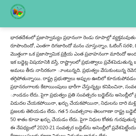
భారతదేశంలో ప్రజాస్వామ్యం ప్రధానంగా రెండు రూపాల్లో వ్యక్తమవుతుంటు
రూపొందిందో, ఎంతగా దిగజారిందో మనం చూస్తున్నాం. ఓటింగ్‌ సరళి, ఓట
మొత్తంగా ఒక ప్రజాస్వామిక ప్రక్రియ ఎంత ప్రవాహనంగా మారిందో అంద
ఇక బడ్జెట్ల విషయానికి వస్తే, రాష్ట్రాలలో ప్రభుత్వాలు ప్రవేశపెడుతున
అమలు తీరు నాసిరకంగా ూంటున్నది. ప్రభుత్వం వేసుకుంటున్న రెవెన
తగ్గిపోతున్నాయి. రాష్ట్ర ప్రభుత్వాలు అప్పుల ఊబిలో కూరుకుపోవడం
ప్రధానరంగాలకు కేటాయింపులు భారీగా చేస్తున్నట్లు కనిపించినా, 
ూండడం లేదు. పైగా ప్రభుత్వం ప్రతి సంవత్సరం బడ్జెట్‌ను అసెంబ్లీలో
విడుదల చేయకపోయినా, ఖర్చు చేయకపోయినా, నిధులను దారి మళ్లించినా అడిగ
ప్రజలకు తెలియడం లేదు. గత 5 సంవత్సరాల తెలంగాణా రాష్ట్ర బడ్జెట్‌లన
50 శాతం కూడా ఖర్చు చేయడం లేదు. పైగా నిధుల కోతకు గురవుతున్
ఈ నేపధ్యంలో 2020-21 సంవత్సర బడ్జెట్‌ను అసెంబ్లీలో ప్రవేశపెట్టేందు
కేటాయింపులకు కూడా నిధులు విడుదల కావడం లేదు.