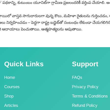
 పథకాన్ని, కుటుంబం యూనిట్‌గా గ్రామీణ ప్రజలందరికీ వర్తింప చేయాలి. అం
 స్థాయిలో వాస్తవ సాగుదారులగా వున్న కౌలు, మహిళా రైతులను గుర్తించడం, శ
్షణలు నిర్వహించడం – పెద్దగా రాష్ట్ర బడ్జెట్‌తో సంబంధం లేకుండా చేయగ
. వారి ఆదాయాలు పెంచుతాయి. ఆత్మహత్యలను ఆపుతాయి.
Quick Links
Support
Home
FAQs
Courses
Privacy Policy
Shop
Terms & Conditions
Articles
Refund Policy