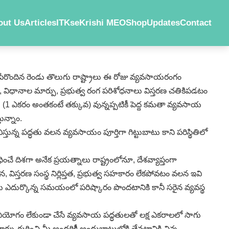
out Us
Articles
ITKs
eKrishi MEO
Shop
Updates
Contact
ేరొందిన రెండు తొలుగు రాష్ట్రాలు ఈ రోజు వ్యవసాయరంగం
తి, విధానాల మార్పు, ప్రభుత్వ రంగ పరిశోధనాలు విస్తరణ చతికిపడటం
 (1 ఎకరం అంతకంటే తక్కువ) వున్నప్పటికీ పెద్ద కమతా వ్యవసాయ
ున్నాం.
తున్న పద్ధతు వలన వ్యవసాయం పూర్తిగా గిట్టుబాటు కాని పరిస్థితిలో
ే దిశగా అనేక ప్రయత్నాలు రాష్ట్రంలోనూ, దేశవ్యాప్తంగా
 విస్తరణ సంస్థ నిర్లిప్తత, ప్రభుత్వ సహకారం లేకపోవటం వలన ఇవి
లు ఎదుర్కొన్న సమయంలో పరిష్కారం పొందటానికి కానీ సరైన వ్యవస్థ
ినియోగం లేకుండా చేసే వ్యవసాయ పద్ధతులతో లక్ష ఎకరాలలో సాగు
పు గురించి మీ అందరికీి అందుబాటులోకి తేవటానికి చిన్న