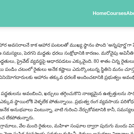
Home
Courses
Ab
హార అవసరాలనే కాక ఆహార పంటలతో ముఖ్య స్థానం పొంది ‘అన్నపూర్ణ’గా ప
యావరణ సమస్యలు, పెరగని మద్ధతు ధరలు సంక్షోభానికి కారణం. మరోవైపు అవినీ
 ప్రైవేట్‌ వ్యవస్థపై ఆధారపడటం ఎక్కువైంది. 80 శాతం చిన్న రైతులు
టలు పండిం చటంలో రైతులు అనేక కష్టాలు ఎదుర్కొంటున్న స్థితిని మనం చూస్త
కు, వినియోగదారులకు ఆహారం తక్కువ ధరలకే అందించటానికి ప్రభుత్వం అవంభిస్
్ధతులను అవంబించి, ఖర్చులు తగ్గించుకొని నాణ్యమైన ఉత్పత్తులను సాధించ
క్కువ స్థాయిలోకి వెళ్ళలేక పోతున్నాయి. ప్రభుత్వ రంగ వ్యవసాయ పరిశోధన,
నేక అనుభవాలు వింటున్నా, వాటి గురించి నేర్చుకోవటానికి కానీ, సమస్య
చ లేకపోతున్నారు.
ంద గ్రామాలు, వేల మంది రైతులు, మహిళా సంఘాల ద్వారా పురుగు మందు వ
 నెలా సుస్థిర వ్యవసాయ పద్ధతుల గురించీ, రైతులు అనుకూల విధానాల మార్