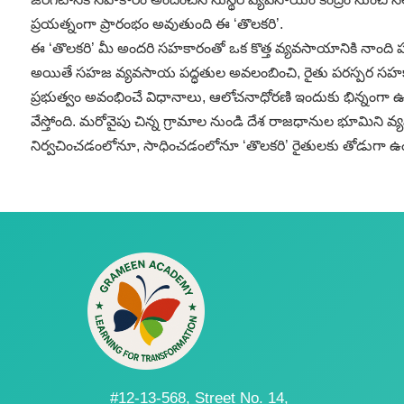
ప్రయత్నంగా ప్రారంభం అవుతుంది ఈ ‘తొలకరి’.
ఈ ‘తొలకరి’ మీ అందరి సహకారంతో ఒక కొత్త వ్యవసాయానికి నాంది పల
అయితే సహజ వ్యవసాయ పద్ధతుల అవలంబించి, రైతు పరస్పర సహకారం
ప్రభుత్వం అవంభించే విధానాలు, ఆలోచనాధోరణి ఇందుకు భిన్నంగా ఉం
వేస్తోంది. మరోవైపు చిన్న గ్రామాల నుండి దేశ రాజధానుల భూమి
నిర్వచించడంలోనూ, సాధించడంలోనూ ‘తొలకరి’ రైతులకు తోడుగా ఉ
#12-13-568, Street No. 14,