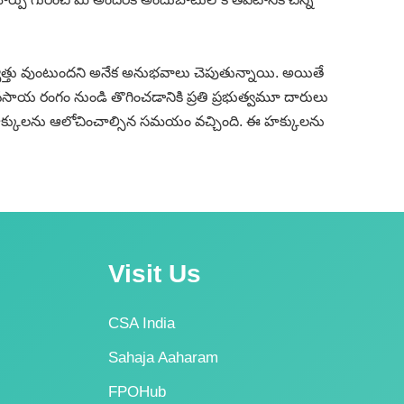
త్తు వుంటుందని అనేక అనుభవాలు చెపుతున్నాయి. అయితే
యవసాయ రంగం నుండి తొగించడానికి ప్రతి ప్రభుత్వమూ దారులు
 హక్కులను ఆలోచించాల్సిన సమయం వచ్చింది. ఈ హక్కులను
Visit Us
CSA India
Sahaja Aaharam
FPOHub