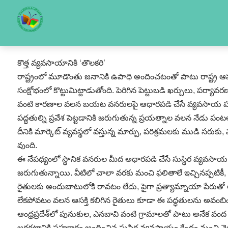
కొత్త వ్యవసాయానికి ‘తొలకరి’
రాష్ట్రంలో మూడొంతు జనానికి ఉపాధి అందించటంతో పాటు రాష్ట్ర ఆ
సంక్షోభంలో కొట్టుమిట్టాడుతోంది. పెరిగిన పెట్టుబడి ఖర్చులు, పర్
వంటి కారణాల వలన బయట వనరులపై ఆధారపడి చేసే వ్యవసాయ పద్ధతులు,
పద్ధతుల్ని ప్రవేశ పెట్టడానికి జరుగుతున్న ప్రయత్నాల వలన నేడు పం
దీనికి మార్కెట్‌ వ్యవస్థలో వస్తున్న మార్పు, పరిశ్రమలకు ముడి సరు
వుంది.
ఈ నేపధ్యంలో స్థానిక వనరుల మీద అధారపడి చేసే సుస్థిర వ్యవసాయ పద
జరుగుతున్నాయి. వీటిలో చాలా వరకు మంచి ఫలితాలే ఇచ్చినప్పటికీ, ఎ
రైతులకు అందుబాటులోకి రావటం లేదు, పైగా ప్రత్యామ్నాయా పేరుతో అ
లేకపోవటం వలన ఆసక్తి కలిగిన రైతులు కూడా ఈ పద్ధతులను అవంబిం
ఆంధ్రప్రదేశ్‌లో పునుకుల, ఎనబావి వంటి గ్రామాలతో పాటు అనేక వ
జరగటానికి సహకారం అందించిన సుస్థిర వ్యవసాయం కేంద్రం నుంచి నెల