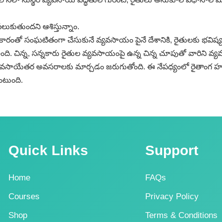
ుకుతుందని ఆశిస్తున్నాం.
తో సంఘటితంగా చేసుకునే వ్యవసాయం పైనే దేశానికి, రైతులకు భవిష్య
ది. చిన్న, సన్నకారు రైతుల వ్యవసాయంపై ఉన్న చిన్న చూపుతో వారిని వ్
ని వ్యవసాయేతర అవసరాలకు మార్చడం జరుగుతోంది. ఈ నేపధ్యంలో రైతాంగ
ంటుంది.
Quick Links
Support
Home
FAQs
Courses
Privacy Policy
Shop
Terms & Conditions