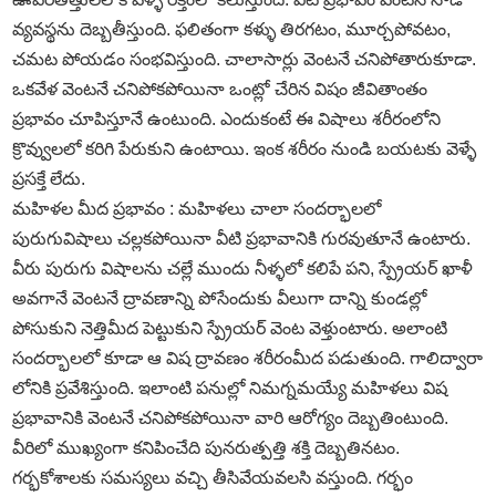
వ్యవస్థను దెబ్బతీస్తుంది. ఫలితంగా కళ్ళు తిరగటం, మూర్చపోవటం,
చమట పోయడం సంభవిస్తుంది. చాలాసార్లు వెంటనే చనిపోతారుకూడా.
ఒకవేళ వెంటనే చనిపోకపోయినా ఒంట్లో చేరిన విషం జీవితాంతం
ప్రభావం చూపిస్తూనే ఉంటుంది. ఎందుకంటే ఈ విషాలు శరీరంలోని
క్రొవ్వులలో కరిగి పేరుకుని ఉంటాయి. ఇంక శరీరం నుండి బయటకు వెళ్ళే
ప్రసక్తే లేదు.
మహిళల మీద ప్రభావం : మహిళలు చాలా సందర్భాలలో
పురుగువిషాలు చల్లకపోయినా వీటి ప్రభావానికి గురవుతూనే ఉంటారు.
వీరు పురుగు విషాలను చల్లే ముందు నీళ్ళలో కలిపే పని, స్ప్రేయర్‌ ఖాళీ
అవగానే వెంటనే ద్రావణాన్ని పోసేందుకు వీలుగా దాన్ని కుండల్లో
పోసుకుని నెత్తిమీద పెట్టుకుని స్ప్రేయర్‌ వెంట వెళ్తుంటారు. అలాంటి
సందర్భాలలో కూడా ఆ విష ద్రావణం శరీరంమీద పడుతుంది. గాలిద్వారా
లోనికి ప్రవేశిస్తుంది. ఇలాంటి పనుల్లో నిమగ్నమయ్యే మహిళలు విష
ప్రభావానికి వెంటనే చనిపోకపోయినా వారి ఆరోగ్యం దెబ్బతింటుంది.
వీరిలో ముఖ్యంగా కనిపించేది పునరుత్పత్తి శక్తి దెబ్బతినటం.
గర్భకోశాలకు సమస్యలు వచ్చి తీసివేయవలసి వస్తుంది. గర్భం