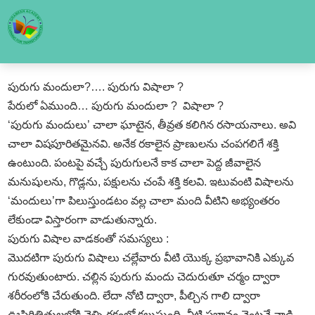
పురుగు మందులా?…. పురుగు విషాలా ?
పేరులో ఏముంది… పురుగు మందులా ? విషాలా ?
‘పురుగు మందులు’ చాలా ఘాటైన, తీవ్రత కలిగిన రసాయనాలు. అవి
చాలా విషపూరితమైనవి. అనేక రకాలైన ప్రాణులను చంపగలిగే శక్తి
ఉంటుంది. పంటపై వచ్చే పురుగులనే కాక చాలా పెద్ద జీవాలైన
మనుషులను, గొడ్లను, పక్షులను చంపే శక్తి కలవి. ఇటువంటి విషాలను
‘మందులు’గా పిలుస్తుండటం వల్ల చాలా మంది వీటిని అభ్యంతరం
లేకుండా విస్తారంగా వాడుతున్నారు.
పురుగు విషాల వాడకంతో సమస్యలు :
మొదటిగా పురుగు విషాలు చల్లేవారు వీటి యొక్క ప్రభావానికి ఎక్కువ
గురవుతుంటారు. చల్లిన పురుగు మందు చెదురుతూ చర్మం ద్వారా
శరీరంలోకి చేరుతుంది. లేదా నోటి ద్వారా, పీల్చిన గాలి ద్వారా
ఊపిరితిత్తులలోకి వెళ్ళి రక్తంలో కలుస్తుంది. వీటి ప్రభావం వెంటనే నాడి