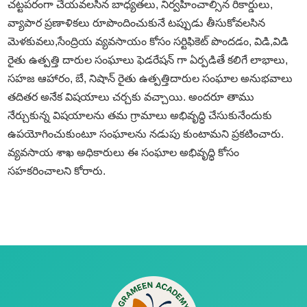
చట్టపరంగా చేయవలసిన బాధ్యతలు, నిర్వహించాల్సిన రికార్డులు,
వ్యాపార ప్రణాళికలు రూపొందించుకునే టప్పుడు తీసుకోవలసిన
మెళకువలు,సేంద్రియ వ్యవసాయం కోసం సర్టిఫికెట్ పొందడం, విడి,విడి
రైతు ఉత్పత్తి దారుల సంఘాలు ఫెడరేషన్ గా ఏర్పడితే కలిగే లాభాలు,
సహజ ఆహారం, బే, నిషాన్ రైతు ఉత్పత్తిదారుల సంఘాల అనుభవాలు
తదితర అనేక విషయాలు చర్చకు వచ్చాయి. అందరూ తాము
నేర్చుకున్న విషయాలను తమ గ్రామాలు అభివృద్ధి చేసుకునేందుకు
ఉపయోగించుకుంటూ సంఘాలను నడుపు కుంటామని ప్రకటించారు.
వ్యవసాయ శాఖ అధికారులు ఈ సంఘాల అభివృద్ధి కోసం
సహకరించాలని కోరారు.