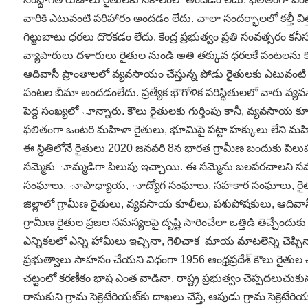
వారికి ఎటువంటి పరిహారం అందడం లేదు. చాలా సందర్భాలలో కల్తీ వ
గిట్టుబాటు ధరలు దొరకడం లేదు. కేంద్ర ప్రభుత్వం ప్రతి సంవత్సరం కనీ
వ్యాపారులు దళారులు రైతుల నుండి అతి తక్కువ ధరలకే పంటలను కొ
ఆదివాసీ ప్రాంతాలలో వ్యవసాయం చేస్తున్న పోడు రైతులకు ఎటువంట
పంటల బీమా అందడంలేదు. ప్రత్యేక భౌగోళిక పరిస్థితులలో వారు వ్యవ
పెద్ద సంఖ్యలో ూన్నారు. కౌలు రైతులకు గుర్తింపు కానీ, వ్యవసాయ 
ఫలితంగా ఒంటరి మహిళా రైతులు, భూమిపై పట్టా హక్కులు లేని మహ
ఈ స్థితిలోనే రైతులు 2020 జనవరి 8న భారత గ్రామీణ బందుకు పిలుప
సమ్మెకు ూమ్మడిగా పిలుపు ఇచ్చాయి. ఈ సమ్మెను బలపరచాలని సమాజంలోని
సంఘాలు, ూపాధ్యాయ, ూద్యోగ సంఘాలు, సహకార సంఘాలు, రైతు ూత్పత
జిల్లాలో గ్రామీణ రైతులు, వ్యవసాయ కూలీలు, పశుపోషకులు, ఆదివాసీలు, చ
గ్రామీణ రైతుల ప్రజల సమస్యలపై దృష్టి సారించేలా ఒత్తిడి తెచ్చేందు
ఎన్నికలలో ఎన్ని హామీలు ఇచ్చినా, గెలిచాక మాయ మాటలెన్ని చెప్పినా జ
ప్రభుత్వాలు సాహసం చేయని విధంగా 1956 ఆంధ్రప్రదేశ్‌ కౌలు రైతుల 
చట్టంలో కరణీకం భాష ఎంత వాడినా, రాష్ట్ర ప్రభుత్వం చెప్పదలుచుకున్న
రాసుకుని గ్రామ సెక్రెటేరియట్‌కు దాఖలు చేస్తే, ఆపుడు గ్రామ సెక్రెటే