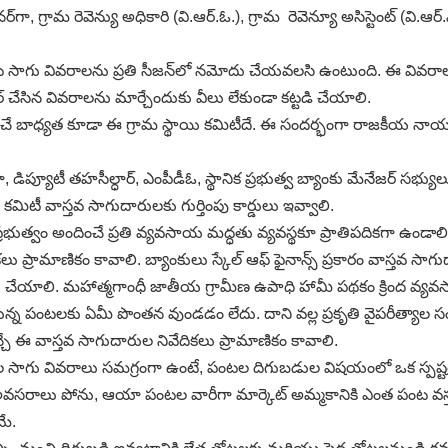
గ్రామ రెవెన్యు అధికారి (వి.ఆర్‌.ఓ.), గ్రామ రెవెన్యూ అసిస్టెంట్‌ (వి.ఆర్‌.ఎ.
ంట సాగు వివరాలను ప్రతి సీజన్‌లో నమోదు చేయవలసి ఉంటుంది. ఈ వివరాల
్‌ చేసిన వివరాలను మార్చేందుకు వీలు లేకుండా కట్టడి చేయాలి.
ర్తించే బాధ్యత కూడా ఈ గ్రామ స్థాయి కమిటీదే. ఈ సందర్భంగా రాజకీయ 
.
 డిప్యూటీ తహసీల్ధార్‌, ఎంపీడీఓ, స్థానిక ప్రభుత్వ బ్యాంకు మేనేజర్‌ సభ్
కమిటీ వాస్తవ సాగుదారులకు గుర్తింపు కార్డులు ఇవ్వాలి.
 ప్రభుత్వం అందించే ప్రతి వ్యవసాయ మద్ధతు వ్యవస్థకూ ప్రాతిపదికగా ఉండ
ప్రామాణికం కావాలి. బ్యాంకులు స్కేల్‌ ఆఫ్‌ ఫైనాన్స్‌ ప్రకారం వాస్తవ 
చేయాలి. మహాత్మగాంధీ జాతీయ గ్రామీణ ఉపాధి హామీ పథకం క్రింద వ్యవసా
తున్న పంటలకు ఏమీ పొంతన వుండడం లేదు. దాని వల్ల ప్రకృతి వైపరీత్యాల సం
ే ఈ వాస్తవ సాగుదారుల నివేదికలు ప్రామాణికం కావాలి.
టల సాగు వివరాలు సమగ్రంగా ఉంటే, పంటల దిగుబడుల విషయంలో ఒక స్పష్టత వ
సరాలు పోను, ఆయా పంటల వారీగా మార్కెట్‌ అమ్మకానికి ఎంత పంట వస్త
ే.