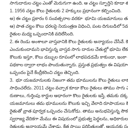
సాగుదారుల చట్టం ఎంతో మెరుగుగా ఉంది. ఆ చట్టం స్ఫూర్తిని కూడా ఈ
1. 1956 చట్టం కౌలు రైతులకు 2 హక్కులు ప్రధానంగా కల్పించింది.
అ) ఈ చట్టం ప్రకారం 6 సంవత్సరాల వరకూ భూమి యజమానులు తమ భూమిన
ఆ) పాత చట్టం కౌలు ధరలపై నియంత్రణ విధించి, పంట దిగుబడిలో 5వ 
రైతుల మధ్య ఒప్పందానికి వదిలేసింది.
2. ఈ రెండు అంశాలూ వాస్తవానికి కౌలు రైతులకు అన్యాయం చేసేవే. కౌ
ఎంచుకుందామని భావిస్తున్న వాస్తవ సాగు దారుల చేతుల్లో భూమి ల
కౌలుకు ఇస్తూ, కౌలు డబ్బుల రూపంలో లాభపడడమే కాకుండా, ఇంకా అన
పథకాల ద్వారా లాభం పొందుతున్నారు. ప్రస్తుత ప్రభుత్వం ఈ విషయా
ఒప్పందం పైనే కేంద్రీకరించి చట్టం తెచ్చింది.
3. భూ యజమానులకు నిజంగా తమ భూములను కౌలు రైతులు లాక్కుంటార
సాధించలేదు. 2011 చట్టం వచ్చాక కూడా కౌలు రైతులు తాము సాగు చ
రుణాలు, గుర్తింపు కార్డుల ఆధారంగా కొలు రైతులకు ఇస్తే, తమకు 
యజమానులు తమ భూములను కౌలుకు ఇచ్చి వేలాది రూపాయలు కౌలు రూ
రైతుతో వ్రాత పూర్వక ఒప్పందం చేసుకోడు. తాము అనుభవిస్తున్న సౌకర
స్వరాజ్య వేదికగా మేము ఈ విషయంలో ప్రభుత్వ పెద్దలను, అధికారులను 
రైతులకు అన్యాయమే చేశాడు. క్షేత్ర స్థాయి పరిస్థితులతో, ఆయన