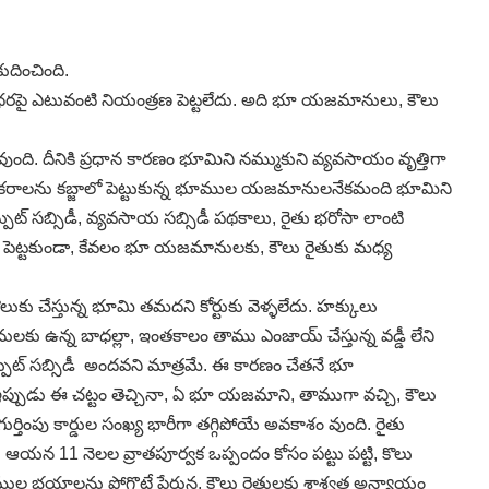
దించింది.
ౌలు ధరపై ఎటువంటి నియంత్రణ పెట్టలేదు. అది భూ యజమానులు, కౌలు
వుంది. దీనికి ప్రధాన కారణం భూమిని నమ్ముకుని వ్యవసాయం వృత్తిగా
్దీ ఎకరాలను కబ్జాలో పెట్టుకున్న భూముల యజమానులనేకమంది భూమిని
ట్‌ సబ్సిడీ, వ్యవసాయ సబ్సిడీ పథకాలు, రైతు భరోసా లాంటి
నలు పెట్టకుండా, కేవలం భూ యజమానులకు, కౌలు రైతుకు మధ్య
ేస్తున్న భూమి తమదని కోర్టుకు వెళ్ళలేదు. హక్కులు
 ఉన్న బాధల్లా, ఇంతకాలం తాము ఎంజాయ్‌ చేస్తున్న వడ్డీ లేని
్పుట్‌ సబ్సిడీ అందవని మాత్రమే. ఈ కారణం చేతనే భూ
పుడు ఈ చట్టం తెచ్చినా, ఏ భూ యజమాని, తాముగా వచ్చి, కౌలు
్తింపు కార్డుల సంఖ్య భారీగా తగ్గిపోయే అవకాశం వుంది. రైతు
ు. ఆయన 11 నెలల వ్రాతపూర్వక ఒప్పందం కోసం పట్టు పట్టి, కొలు
ాముల భయాలను పోగొట్టే పేరున, కౌలు రైతులకు శాశ్వత అన్యాయం