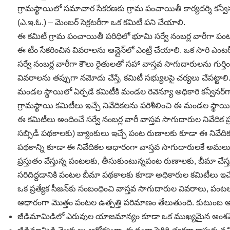
గ్రామస్థాయిలో సమాచార సేకరణకు గ్రామ పంచాయితీ కార్యదర్శి కన్వీనర్‌గా, 
(ఎ.ఇ.ఓ.) – మెంబర్‌ సెక్రటరీగా ఒక కమిటీ పని చేయాలి.
ఈ కమిటీ గ్రామ పంచాయితీ పరిధిలో భూమి సర్వే నంబర్ల వారీగా ప
ఈ టీం సేకరించిన వివరాలను ఆన్లైన్‌లో ఎంట్రీ చేయాలి. ఒక సారి ఎంటర
సర్వే నంబర్ల వారీగా కౌలు రైతులతో సహా వాస్తవ సాగుదారులను గు
వివరాలను తప్పుగా నమోదు చేస్తే, కమిటీ సభ్యులపై చర్యలు చేపట్టాలి
మండల స్థాయిలో ఏర్పడే కమిటీకి మండల రెవెన్యూ అధికారి కన్వీనర్‌గా,
గ్రామస్థాయి కమిటీలు ఇచ్చే నివేదికలను పరిశీలించి ఈ మండల స్థాయి 
ఈ కమిటీలు అందించే సర్వే నంబర్ల వారీ వాస్తవ సాగుదారుల నివేదిక
సబ్సిడీ పథకాలకు) బ్యాంకులు ఇచ్చే పంట రుణాలకు కూడా ఈ నివేదికలు 
పథకాన్ని కూడా ఈ నివేదికల ఆధారంగా వాస్తవ సాగుదారులకే అమలు 
ప్రస్తుతం వేస్తున్న పంటలకు, తీసుకుంటున్నపంట రుణాలకు, బీమా చేస్
సరిదిద్దడానికి పంటల బీమా పథకాలకు కూడా అధికారుల కమిటీలు ఇచ్చ
ఒక ప్రత్యేక సీజన్‌కు సంబంధించి వాస్తవ సాగుదారుల వివరాలు, పం
ఆధారంగా మొత్తం పంటల ఉత్పత్తి పరిమాణం తేలుతుంది. కుటుంబ అవ
జీడిమామిడిలో ఎరువుల యాజమాన్యం కూడా ఒక ముఖ్యమైన అంశమ