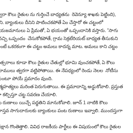
ౌలు రైతుల ను గుర్తించే బాధ్యతను రెవెన్యూ శాఖకు పెట్టింది),
. బ్యాంకులు దీనిని పాటించకపోతే ఏం చేస్తారో ఈ చట్టంలో
ూ యజమానులు ఏ ప్రేమతో, ఏ భయంతో ఒప్పందానికి వస్తారు. ”సాగు
ఒప్పందం చేసుకోకపోతే, గ్రామ సెక్రటేరియట్‌ బాధ్యత తీసుకుని
. అంటే ఒకరకంగా ఈ చట్టం అమలు కాదన్న మాట. అమలు కాని చట్టం
్సరాలు కూడా కౌలు రైతుల చేతుల్లో భూమి వుంచకపోతే, ఏ కౌలు
ూములు త్వరగా వట్టిపోతాయి. ఈ నేపధ్యంలో రెండు నెలల నోటీసు
ుంటూ పోయే ప్రమాదం వుంది.
ఆత్మహత్యలు మరింత పెరుగుతాయి. ఈ ప్రమాదాన్ని అడ్డుకోవాలి. ప్రస్తుత
 కల్పిస్తూ చట్ట సవరణ చేయాలి.
ణాలు యిచ్చే పద్ధతిని మానుకోవాలి. జూన్‌ 1 నాటికి కౌలు
వాస్తవ సాగుదారులకు బ్యాంకులు పంట రుణాలు ఇవ్వాలి. ముందస్తుగా
క్షాన గొంతెత్తాలి. వివిధ రాజకీయ పార్టీలు ఈ విషయంలో కౌలు రైతుల