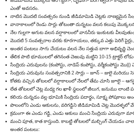
జీడిమామిడి మొక్కలు ఆరోగ్యంగా, దృఢంగా పెరిగి త్వరగా కాపుకు వ
ఎంతో అవసరం.
నాటిన మొదటి సంవత్సరం నుండి జీడిమామిడి చెట్లకు నాణ్యమైన సేం
వానాకాలంలో రెండు సార్లు తోటంతా దున్నటం వలన కలుపు మొక్క
నేల గుల్లగా అగుట వలన వర్షాకాలంలో వాననీరు ఇంకుటకు వీలవుతుం
మొదటి 5 సంవత్సరాల వరకు కూరగాయలు, తక్కువ ఎత్తు పెరిగే పైర్
అంతర పంటలు సాగు చేయటం వలన నేల సత్తువ బాగా అభివృద్ధి చెం
తేలిక పాటి భూములలో తగినంత చెఱువు మట్టిని 10-15 ట్రాక్టర్‌ ల
సేంద్రియ ఎరువులను (కంపోస్టు, నాడెప్‌ కంపోస్టు, వర్మీకంపోస్టు మొ||
సేంద్రియ ఎరువును సంవత్సరానికి 2 సార్లు – జూన్‌ – జులై మరియు సెప్టెం
కోతకు వచ్చిన తోటలలో వర్షాకాలంలో నేలలో తేమ చూసి జూలై – ఆగస్టు
లేత తోటలలో చెట్ల మధ్య గల ఖాళీ స్థలంలో జీలుగ, జనుము లాంటి పచ్
కలియ దున్నడం వల్ల భూమికి సేంద్రియ పదార్థం, సూక్ష్మ పోషకాల
పొలంలోని ఎండు ఆకులను, వరిగడ్డిని జీడిమామిడి చెట్ల మొదళ్ళలో 
క్రమంగా ఈ ఎండు గడ్డి, ఎండు ఆకులు మంచి సేంద్రియ ఎరువుగా మారి
మంచి పూత, కాత కాస్తుంది. కాబట్టి తోటలలో మల్చింగ్‌ చేయడం చ
అంతర పంటలు: