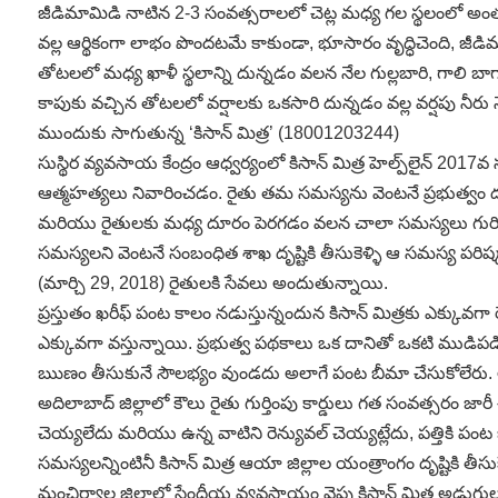
జీడిమామిడి నాటిన 2-3 సంవత్సరాలలో చెట్ల మధ్య గల స్థలంలో అ
వల్ల ఆర్థికంగా లాభం పొందటమే కాకుండా, భూసారం వృద్ధిచెంది, జ
తోటలలో మధ్య ఖాళీ స్థలాన్ని దున్నడం వలన నేల గుల్లబారి, గాలి బాగ
కాపుకు వచ్చిన తోటలలో వర్షాలకు ఒకసారి దున్నడం వల్ల వర్షపు నీరు
ముందుకు సాగుతున్న ‘కిసాన్‌ మిత్ర’ (18001203244)
సుస్థిర వ్యవసాయ కేంద్రం ఆధ్వర్యంలో కిసాన్‌ మిత్ర హెల్ప్‌లైన్‌ 2017వ
ఆత్మహత్యలు నివారించడం. రైతు తమ సమస్యను వెంటనే ప్రభుత్వం దృష్టిక
మరియు రైతులకు మధ్య దూరం పెరగడం వలన చాలా సమస్యలు గురించిన స
సమస్యలని వెంటనే సంబంధిత శాఖ దృష్టికి తీసుకెళ్ళి ఆ సమస్య పరిష్క
(మార్చి 29, 2018) రైతులకి సేవలు అందుతున్నాయి.
ప్రస్తుతం ఖరీఫ్‌ పంట కాలం నడుస్తున్నందున కిసాన్‌ మిత్రకు ఎక్
ఎక్కువగా వస్తున్నాయి. ప్రభుత్వ పథకాలు ఒక దానితో ఒకటి ముడిప
ఋణం తీసుకునే సౌలభ్యం వుండదు అలాగే పంట బీమా చేసుకోలేరు. అన్న
అదిలాబాద్‌ జిల్లాలో కౌలు రైతు గుర్తింపు కార్డులు గత సంవత్సరం జారీ 
చెయ్యలేదు మరియు ఉన్న వాటిని రెన్యువల్‌ చెయ్యట్లేదు, పత్తికి 
సమస్యలన్నింటినీ కిసాన్‌ మిత్ర ఆయా జిల్లాల యంత్రాంగం దృష్టికి తీసు
మంచిర్యాల జిల్లాలో సేంద్రీయ వ్యవసాయం వైపు కిసాన్‌ మిత్ర అడుగు