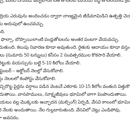
చ్చి, మంచి దిగుబడి ఇవ్వటానికి లేత తోటలకు మరియు పెద్ద తోటలనుండి క
ద్రియ ఎరువును అందించడం ద్వారా నాణ్యమైన జీడిమామిడిని ఉత్పత్తి చెయ
లను అదుపులో ఉంచవచ్చు.
ది.
లు, ఫాల్సా, బొప్పాయిలాంటి పండ్లతోటలను అంతర పంటగా వేయవచ్చు.
దుతుంది. కలుపు నివారణ కూడా అవుతుంది. రైతుకు ఆదాయం కూడా వస్తుం
ోడులు (సుమారు 50 టన్నులు) కనీసం 2 సంవత్సరముల కొకసారి వేయాలి.
) చెట్టుకు వయస్సును బట్టి 5-10 కిలోలు వేయాలి.
బర్‌ – అక్టోబర్‌ నెలల్లో వేసుకోవాలి.
 నెలలలో కంపోస్టు వేసుకోవాలి.
చిరొట్ట పైర్లను వర్షాలు పడిన వెంటనే ఎకరాకు 10-15 కిలోల వంతున విత్త
ు అందుతాయి. వానపాములు, సూక్ష్మజీవులు భూమిలో బాగా పెంపొందుతాయి.
వేయటం వల్ల మొక్కలకు ఆచ్ఛాదన (మల్చింగ్‌) ఏర్పడి, వేసవి కాలంలో భూ
 నేలకు అందుతాయి. నేల గుల్లబారుతుంది. వేసవిలో చెట్లు ఎండిపోవు.
ాలా అవసరం.