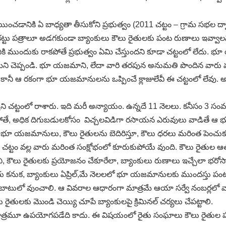
నికి ఏ బాధ్యతా తీసుకోని ప్రభుత్వం (2011 చట్టం – గ్రామ సభల ద్వారా క
ాకట్టు పత్రాలూ అడగకుండా బ్యాంకులు కౌలు రైతులకు పంట రుణాలు ఇవ్వాలని
 ముందుకు రాకపోతే ప్రభుత్వం ఏమి చేస్తుందని కూడా చట్టంలో లేదు. భ
 చెప్పండి. భూ యజమాని, లేదా వారి తరపున అనుమతి పొందిన వారు వచ్చి 
. కానీ ఆ రకంగా భూ యజమానులను ఒప్పించే క్లాజులేవీ ఈ చట్టంలో లేవు
 చట్టంలో రాశారు. ఇది మరీ అన్యాయం. ఉన్నదే 11 నెలలు. కనీసం 3 సంవత
కపోతే, అధిక దిగుబడులకోసం విచ్చలవిడిగా రసాయన ఎరువులు వాడితే ఆ భ
 భూ యజమానులు, కౌలు రైతులను బెదిరిస్తూ, కౌలు ధరలు మరింత పెంచుక
స్తుత చట్టం వల్ల వారు మరింత సంక్షోభంలో కూరుకుపోయే వుంది. కౌలు రైతుల 
చి, కౌలు రైతులకు ప్రయోజనం చేకూరేలా, బ్యాంకులు రుణాలు ఇచ్చేలా భరోసా
 కనుక, బ్యాంకులు ఏప్రిల్‌,మే నెలలలో భూ యజమానులకు ముందస్తు పంట రు
అందుబాటులో వుంచాలి. ఆ వివరాల ఆధారంగా మాత్రమే ఆయా సర్వే నంబర్లలో 
ైతులకు మొండి చెయ్యి చూపే బ్యాంకులపై క్రిమినల్‌ చర్యలు చేపట్టాలి.
తులకు ఏ మాత్రమూ ఉపయోగపడేది కాదు. ఈ విషయంలో రైతు సంఘాలు కౌలు రైతుల ప