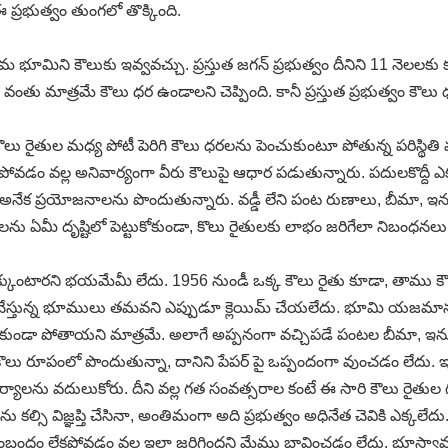
 ప్రభుత్వం తుంగలో తొక్కింది.
ి కౌలుకు ఇవ్వవచ్చు. ప్రస్తుత జగన్‌ ప్రభుత్వం దీనిని 11 నెలలకు కు
వంతు మాత్రమే కౌలు ధర ఉండాలని చెప్పింది. కానీ ప్రస్తుత ప్రభుత్వం క
లు రైతుల మధ్య పోటీ పెరిగి కౌలు ధరలను పెంచుకుంటూ పోతున్న పరిస్థితి 
ేకపోవడం వల్ల అనివార్యంగా వీరు కౌలుపై ఆధార పడుతున్నారు. పదులకొద
ేక ప్రయోజనాలను పొందుతున్నారు. వడ్డీ లేని పంట రుణాలు, బీమా, ఇన్పు
లను ఏమీ దృష్టిలో పెట్టుకోకుండా, కొలు రైతులకు లాభం జరిగేలా నిబంధ
ని భయమేమీ లేదు. 1956 నుండీ ఒక్క కౌలు రైతు కూడా, తాము కౌలుకు చ
ేస్తున్న భూములు తమవని ఎప్పుడూ క్లెయిమ్‌ చేయలేదు. భూమి యజమానులకు
దక్కకుండా పోతాయని మాత్రమే. అలాగే అప్పనంగా వచ్చిపడే పంటల బీమా, ఇన
పంలో పొందుతున్నా, దానిని పేపర్‌ పై ఒప్పందంగా వుంచడం లేదు. ఇప్
్యాలను వదులుకోరు. దీని వల్ల గత సంవత్సరాల కంటే ఈ సారి కౌలు రైతుల గుర
కల్సి విజ్ఞప్తి చేసినా, అంతిమంగా అది ప్రభుత్వం అధినేత చెవికి ఎక్కలేద
కు సంబంధం లేకపోవడం వల్ల ఇలా జరిగిందని మేము భావించడం లేదు. భూస్వ