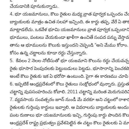
చేయడానికి పూనుకున్నాడు.
4. భూ యజమానులు, కౌలు రైతుల మధ్య వ్రాత పూర్వక ఒప్పందం చేయించడా
బ్యాంకులకు మాత్రం ఉచిత సలహా ఇచ్చింది. ఈ కార్డు తప్ప, వేరే ఏ త
మాట్లాడలేచు. ఒకవేళ భూమి యజమానులు వ్రాత పూర్వక ఒప్పందానికి
భూములు, పంటలు వేయకుండా ఖాళీగా ఉంచితే సంపద పన్ను వేస్తామని
తాను ఆ భూములను కౌలుకు ఇస్తుందని చెప్పండి ”అని మేము కోరాం
కోసం ఉన్న చట్టాలను కూడా రద్దు చేస్తున్నారు.
5. కేవలం 2 నెలల నోటీసుతో భూ యజమాని కౌలును రద్దు చేయవచ్చని
రైతు భూసార పెంపుదలకు పెట్టుబడులు పెట్టడు. భూసారాన్ని పెంచ
అంటే కౌలు రైతుకు ఇక ఏ భరోసా ఉంటుంది. పైగా ఈ కారణము చూపి
6. ఇప్పటికే ఆంధ్రప్రదేశంలో కౌలు రైతులు సంక్షోభంలో వున్నారు. ప్ర
చట్టాన్ని వుపసంహరించు కోవాలి. 2011 చట్టాన్ని మరింత మెరుగుపరి
7. వ్యవసాయ సంవత్సరం జూన్‌ నుండీ మే వరకూ అని చట్టంలో రాశారు
రైతులకు గుర్తింపు కార్డులు ఇవ్వాలి. ఆ వివరాలను బ్యాంకులకు 
పంట రుణాలు భూ యజమానులకు ఇచ్చి, గుర్తింపు కార్డు పొందిన కౌలు ర
ఆంధ్రప్రదేశ్‌ రాష్ట్ర ప్రభుత్వం ప్రవేశపెట్టిన ఈ చట్టం కౌలు రై