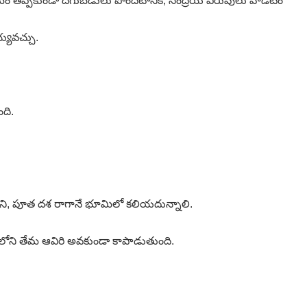
్రమం తప్పకుండా దిగుబడులు పొందటానికి, సేంద్రియ ఎరువులు వాడటం
్యవచ్చు.
ది.
ుకొని, పూత దశ రాగానే భూమిలో కలియదున్నాలి.
మిలోని తేమ ఆవిరి అవకుండా కాపాడుతుంది.