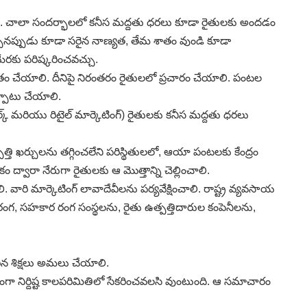
డం. చాలా సందర్భాలలో కనీస మద్దతు ధరలు కూడా రైతులకు అందడం
ెచ్చినప్పుడు కూడా సరైన నాణ్యత, తేమ శాతం వుండి కూడా
మేరకు పరిష్కరించవచ్చు.
తం చేయాలి. దీనిపై నిరంతరం రైతులలో ప్రచారం చేయాలి. పంటల
్పాటు చేయాలి.
 మరియు రిటైల్‌ మార్కెటింగ్‌) రైతులకు కనీస మద్దతు ధరలు
పత్తి ఖర్చులను తగ్గించలేని పరిస్థితులలో, ఆయా పంటలకు కేంద్రం
కం ద్వారా నేరుగా రైతులకు ఆ మొత్తాన్ని చెల్లించాలి.
రి మార్కెటింగ్‌ లావాదేవీలను పర్యవేక్షించాలి. రాష్ట్ర వ్యవసాయ
త్వరంగ, సహకార రంగ సంస్థలను, రైతు ఉత్పత్తిదారుల కంపెనీలను,
ఠిన శిక్షలు అమలు చేయాలి.
ిర్దిష్ట కాలపరిమితిలో సేకరించవలసి వుంటుంది. ఆ సమాచారం