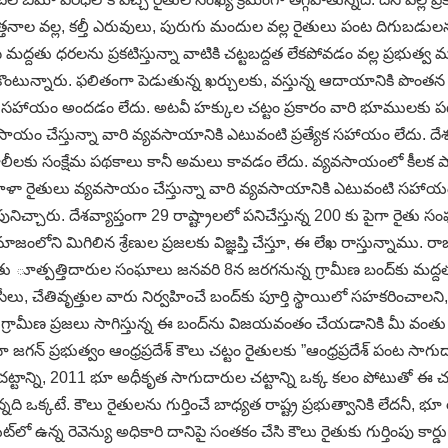
ిత్తనాల వల్ల, కల్తీ ఎరువులు, పురుగు మందుల వల్ల రైతులు పంట దిగుబడ
స మద్దతు ధరలను ప్రకటిస్తున్నా వాటికి చట్టబద్దత లేకపోవడం వల్ల ప్రభుత్వ
ంటున్నారు. ఫలితంగా పెడుతున్న ఖర్చులకు, వస్తున్న ఆదాయానికి పొంతన
ి సహాయం అందడం లేదు. అటవీ హక్కుల చట్టం ప్రకారం వారి భూములకు పట
సాయం చేస్తున్నా వారి వ్యవసాయానికి ఎటువంటి ప్రత్యేక సహాయం లేదు. దే
కూలీలకు సంక్షేమ పథకాలు కానీ అమలు కావడం లేదు. వ్యవసాయంలో కీలక పాత్ర
ిళా రైతులు వ్యవసాయం చేస్తున్నా వారి వ్యవసాయానికి ఎటువంటి సహాయ
ునిచ్చారు. దేశవ్యాప్తంగా 29 రాష్ట్రాలలో పనిచేస్తున్న 200 కు పైగా
 మిగిలిన శ్రేణుల ప్రజలకు విజ్ఞప్తి చేస్తూ, ఈ లేఖ రాస్తున్నాము. రాజక
్తిదారుల సంఘాలు జనవరి 8న జరగనున్న గ్రామీణ బంద్‌కు మద్దతు ఇవ్వా
ేతివృత్తుల వారు నిర్వహించే బంద్‌కు పూర్తి స్థాయిలో సహకరించాలని, సంఘీభావ
కు గ్రామీణ ప్రజలు సాగిస్తున్న ఈ బంద్‌ను విజయవంతం చేయడానికి మీ వంతు స
గన్‌ ప్రభుత్వం ఆంధ్రప్రదేశ్‌ కౌలు చట్టం రైతులకు ”ఆంధ్రప్రదేశ్‌ పంట సా
చట్టాన్ని, 2011 భూ అధీకృత సాగుదారుల చట్టాన్ని ఒక్క కలం పోటుతో ఈ చట
ది ఒక్కటే. కౌలు రైతులను గుర్తించే బాధ్యత రాష్ట్ర ప్రభుత్వానికి లేదనీ,
రియట్‌లో ఉన్న రెవెన్యు అధికారి దానిపై సంతకం చేసి కౌలు రైతుకు గుర్తింపు క