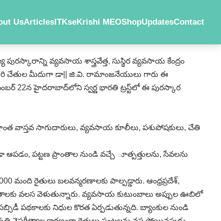
out Us
Articles
ITKs
eKrishi MEO
Shop
Updates
Contact
పురస్కారాన్ని వ్యవసాయ శాస్త్రవేత్త, సుస్థిర వ్యవసాయ కేంద్రం
ు గారి చేతుల మీదుగా డా|| జి.వి. రామాంజనేయులు గారు ఈ
ంబర్‌ 22న హైదరాబాద్‌లోని స్వర్ణ భారతి ట్రస్ట్‌లో ఈ పురస్కార
్రాంత వాస్తవ సాగుదారులు, వ్యవసాయ కూలీలు, పశుపోషకులు, చేతి
 ఆపడం, పట్టణ ప్రాంతాల నుండి వచ్చే ూత్పత్తులను, సేవలను
00 మంది రైతులు బలవన్మరణాలకు పాల్పడ్డారు. ఆంధ్రప్రదేశ్‌,
ప్రాంతాలకు వలస వెళుతున్నారు. వ్యవసాయ కుటుంబాలు అప్పుల ఊబిలో
్సిడీ పథకాలకు నిధుల కొరత ఏర్పడుతున్నది. బ్యాంకుల నుండి
ప్రకృతి వైపరీత్యాల కారణంగా రైతులు పంటలను నష్ట పోయినపుడు