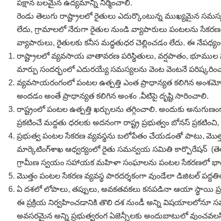
పక్షాన బలమైన ఉద్యమాన్ని నిర్మించాలి.
రెండు తెలుగు రాష్ట్రాలలో రైతులు ఎదుర్కొంటున్న ముఖ్యమైన స
లేదు, గ్రామాలలో నేరుగా రైతుల నుండి వ్యాపారులు పంటలను సేకరణ చ
వ్యాపారులు, రైతులకు కనీస మద్ధతుధర చెల్లించడం లేదు. ఈ నేపధ్యంలో
రాష్ట్రాలలో వ్యవసాయ వాతావరణ పరిస్థితులు, వర్షపాతం, భూముల 
మార్పు సందర్భంలో ఎదురయ్యే సమస్యలను వెంట వెంటనే పరిష్కరించ
వ్యవసాయరంగంలో పంటల ఉత్పత్తి ఎంత ప్రాధాన్యత కలిగిన అంశమో, ఆయా
అందడం అంతే ప్రాధాన్యత కలిగిన అంశం .వీటిపై దృష్టి సారించాలి.
రాష్ట్రంలో పంటల ఉత్పత్తి ఖర్చులను తగ్గించాలి. అందుకు అనుగుణంగా 
ప్రకటించే మద్దతు ధరలకు అదనంగా రాష్ట్ర ప్రభుత్వం బోనస్‌ ప్రకటించి,
ప్రభుత్వ పంటల సేకరణ వ్యవస్థను బలోపేతం చేయడంతో పాటు, మొత్తం వ్
మార్కెటింగ్‌శాఖ ఆధ్వర్యంలో రైతు సమన్వయ సమితి కార్పొరేషన్‌ (తెల
గ్రామీణ స్వయం సహాయక మహిళా సంఘాలను పంటల సేకరణలో భాగ
మొత్తం పంటల సేకరణ వ్యవస్థ పారదర్శకంగా వుండేలా డిజిటల్‌ పద్దతి
ఏ దశలో లోపాలు, తప్పులు, అవకతవకలు కనపడినా ఆయా స్థాయి ప్రభు
ఈ ప్రక్రియ నిర్వహించడానికి తొలి దశ నుండీ అన్ని విషయాలలో
అవసరమైన అన్ని ప్రభుత్వరంగ ఏజెన్సీలకు అందుబాటులో వుంచవలస