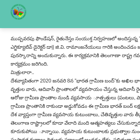
ముప్పవరపు ఫౌండేషన్‌, రైతునేస్తం సంయుక్త నిర్వహణలో అందిస్తున్న ”ర
ఎగ్జిక్యూటివ్‌ డైరెక్టర్‌ డా|| జి.వి. రామాంజనేయులు గారికి అంద
పురస్కారాన్ని అందుకున్నారు. ఈ కార్యక్రమానికి తెలంగాణా రాష్ట్ర గవర్
కార్యక్రమం జరిగింది.
మిత్రులారా..
దేశవ్యాపితంగా 2020 జనవరి 8న ”భారత గ్రామీణ బంద్‌”కు అఖిల భ
వృత్తుల వారు, ఆదివాసీ ప్రాంతాలలో వ్యవసాయం చేస్తున్న ఆదివాసీ రైత
ఆరోజు గ్రామీణ ప్రాంతాల నుండి వ్యవసాయ ూత్పత్తులు (పంటలు, ప
గ్రామీణ ప్రాంతానికి రాకుండా అడ్డుకోవడం ఈ గ్రామీణ భారత్‌ బంద్‌ లక్ష
దేశ వ్యాప్తంగా గ్రామీణ వ్యవసాయ కుటుంబాలు, చేతివృత్తుల వారు తీ
తెలంగాణ రాష్ట్రాలలో కూడా వేలాది మంది ఆత్మహత్యలు చేసుకున్నార
కూరుకుపోయి ూన్నాయి. వ్యవసాయ కుటుంబాలకు ప్రభుత్వాల నుండి అం
సంస్థాగత రుణాలు రైతులకు సకాలంలో అందడం లేదు. ఫలితంగా పంటల బీ