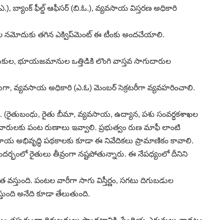
), బ్యాంక్‌ ఫీల్డ్‌ ఆఫీసర్‌ (బి.ఓ.), వ్యవసాయ విస్తరణ అధికారి
 నమోదుకు తగిన ఎక్విప్‌మెంట్‌ ఈ టీంకు అందచేయాలి.
నాయకుల, భూయజమానుల ఒత్తిడికి లొంగి వాస్తవ సాగుదారుల
యులుగా, వ్యవసాయ అధికారి (ఎ.ఓ) మెంబర్‌ సెక్రటరీగా వ్యవహరించాలి.
ాలి. (రైతుబంధు, రైతు బీమా, వ్యవసాయ, ఉద్యాన, పశు సంవర్ధకశాఖల
సాగుదారులకు పంట రుణాలు ఇవ్వాలి. ప్రభుత్వం రుణ మాఫీ లాంటి
య అభివృద్ధి పథకాలకు కూడా ఈ నివేదికలు ప్రామాణికం కావాలి.
దర్భంలో రైతులు తీవ్రంగా నష్టపోతున్నారు. ఈ నేపధ్యంలో దీనిని
స్తుంది. పంటల వారీగా సాగు విస్తీర్ణం, సగటు దిగుబడుల
ుంది అనేది కూడా తేలుతుంది.