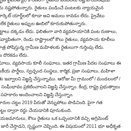
ులను నష్టపోతున్నారు. రైతులు పండించే పంటలకు న్యాయమైన
 మార్కెట్‌ యార్డ్‌లలో కూడా అవి అమలు కావడం లేదు. ప్రైవేటు
 లేక రైతులు అప్పుల ఊబిలో కూరుకుపోతున్నారు.
్టాలు దక్కడం లేదు. ఫలితంగా వారి వ్యవసాయానికి పంట రుణాలు,
శవ్యాపితంగా, రెండు రాష్ట్రాలలో కౌలు రైతులు, వ్యవసాయ కూలీలు
 పోషిస్తున్న గ్రామీణ మహిళలకు రైతులుగా గుర్తింపు లేదు.
ం దొరకడం లేదు.
 రైతు సంఘాలు, వ్యవసాయ కూలీ సంఘాలు, ఇతర గ్రామీణ పేదల సంఘాలు ఈ
ీయ పార్టీలు, స్వచ్ఛంద సంస్థలు, కార్మిక, ప్రజా సంఘాలు, మహిళా
లని విజ్ఞప్తి చేస్తున్నాము. ఆరోజు మీ గ్రామంలో / మండలంలో /
ం ప్రకటించాలని విజ్ఞప్తి చేస్తున్నాం. కేంద్ర, రాష్ట్ర ప్రభుత్వాలు
హకారం అందించాలని విజ్ఞప్తి చేస్తున్నాం.
గుదారుల చట్టం 2019 పేరుతో వెన్నుపోటు పొడిచింది. పైగా గత
్టం ద్వారా రద్దు చేయడానికి పూనుకుంది.
 భూ యజమానులు, కౌలు రైతులు ఒక ఒప్పందానికి వచ్చి అగ్రిమెంట్‌
ార్డు జారీ చేస్తాడని, స్పష్టంగా చెప్పింది. ఈ విషయంలో 2011 భూ అధీకృత