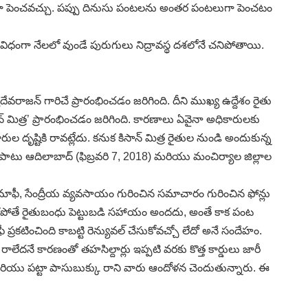
ిగా పెంచవచ్చు. పప్పు దినుసు పంటలను అంతర పంటలుగా పెంచటం
ే విధంగా నేలలో వుండే పురుగులు నిద్రావస్థ దశలోనే చనిపోతాయి.
్యదేవరాజన్‌ గారిచే ప్రారంభించడం జరిగింది. దీని ముఖ్య ఉద్దేశం రైతు
న్‌ మిత్ర’ ప్రారంభించడం జరిగింది. కారణాలు ఏవైనా అధికారులకు
టికి రావట్లేదు. కనుక కిసాన్‌ మిత్ర రైతుల నుండి అందుకున్న
ో పాటు ఆదిలాబాద్‌ (ఫిబ్రవరి 7, 2018) మరియు మంచిర్యాల జిల్లాల
ుణమాఫీ, సేంద్రీయ వ్యవసాయం గురించిన సమాచారం గురించిన ఫోన్లు
రాకపోతే రైతుబంధు పెట్టుబడి సహాయం అందదు, అంతే కాక పంట
ించింది కాబట్టి రెన్యువల్‌ చేసుకోవచ్చో లేదో అనే సందేహం.
 రాలేదనే కారణంతో తహసిల్దార్లు ఇప్పటి వరకు కొత్త కార్డులు జారీ
ు మరియు పట్టా పాసుబుక్కు రాని వారు ఆందోళన చెందుతున్నారు. ఈ