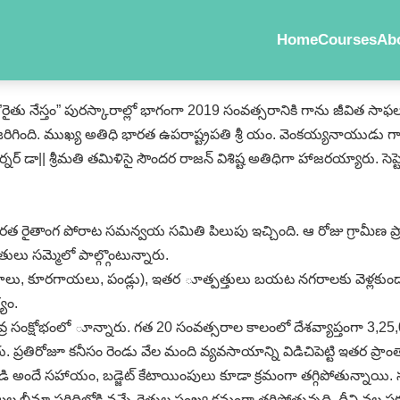
Home
Courses
Ab
ైతు నేస్తం” పురస్కారాల్లో భాగంగా 2019 సంవత్సరానికి గాను జీవిత సాఫల్య 
ించడం జరిగింది. ముఖ్య అతిధి భారత ఉపరాష్ట్రపతి శ్రీ యం. వెంకయ్యనాయుడ
నర్‌ డా|| శ్రీమతి తమిళిసై సౌందర రాజన్‌ విశిష్ట అతిధిగా హాజరయ్యారు. సెప్టె
ారత రైతాంగ పోరాట సమన్వయ సమితి పిలుపు ఇచ్చింది. ఆ రోజు గ్రామీణ ప
ులు సమ్మెలో పాల్గ్గొంటున్నారు.
ాలు, కూరగాయలు, పండ్లు), ఇతర ూత్పత్తులు బయట నగరాలకు వెళ్లకుండా
్యం.
వ్ర సంక్షోభంలో ూన్నారు. గత 20 సంవత్సరాల కాలంలో దేశవ్యాప్తంగా 3,25,0
ు. ప్రతిరోజూ కనీసం రెండు వేల మంది వ్యవసాయాన్ని విడిచిపెట్టి ఇతర 
దే సహాయం, బడ్జెట్‌ కేటాయింపులు కూడా క్రమంగా తగ్గిపోతున్నాయి. సబ
మా పరిధిలోకి వచ్చే రైతుల సంఖ్య క్రమంగా తగ్గిపోతున్నది. దీని వల్ల 