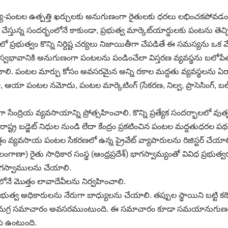
మస్య-పంటల ఉత్పత్తి ఖర్చులకు అనుగుణంగా రైతులకు ధరలు లభించకపోవ
ేస్తున్న సందర్భంలోనే కాకుండా, ప్రభుత్వ మార్కెట్‌యార్డులకు పంటను త
 ప్రభుత్వం కొన్ని నిర్దిష్ట చర్యలు నిజాయితీగా చేపడితే ఈ సమస్యను ఒక 
స్వభావానికి అనుగుణంగా పంటలను పండించేలా విస్తరణ వ్యవస్థను బలోపే
ాలి. పంటల మార్పు కోసం అవసరమైన అన్ని రకాల మద్దతు వ్యవస్థలను ఏర
 పంటల నమోదు, పంటల మార్కెటింగ్‌ (సేకరణ, నిల్వ, ప్రాసెసింగ్‌, బల్క్‌
సేంద్రియ వ్యవసాయాన్ని ప్రోత్సహించాలి. కొన్ని ప్రత్యేక సందర్భాలలో వుత్
 రాష్ట్ర బడ్జెట్‌ నిధుల నుండి లేదా కేంద్రం ప్రకటించిన పంటల మద్దతుధరల పథ
యవసాయ పంటల సేకరణలో ఉన్న ప్రైవేట్‌ వ్యాపారులను రిజిస్టర్‌ చేయాలి. వా
ంగాణా) రైతు సాధికార సంస్థ (ఆంధ్రప్రదేశ్‌) భాగస్వామ్యంతో వివిధ ప్రభు
స్వాములను చేయాలి.
లోనే మొత్తం లావాదేవీలను నిర్వహించాలి.
త్వ అధికారులను నేరుగా బాధ్యులను చేయాలి. తప్పుల స్థాయిని బట్టి క
నూ సమగ్ర సమాచారం అవసరముంటుంది. ఈ సమాచారం కూడా సమయానుగుణంగా న
ి ఉంటుంది.