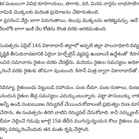
ంతర పంటలుగా వివిధ కూరగాయలు, పొగాకు, వరి, మిరప నార్లను లాభసాట
ీడిమామిడి మొక్కలకు మరింత ప్రయోజనం చేకూరుతుంది.
ా ప్రసరించి వేర్లు బాగా పెరుగుతాయి. కలుపు మొక్కలను అరికట్టవచ్చు. అద
 నేలలోకి బాగా ఇంకి నేల కోతను కొంత వరకు అరికడుతుంది.
 సంవత్సరం ఏప్రిల్‌ 14న వికారాబాద్‌ జిల్లాలో అప్పటి జిల్లా పాలనాధికారి దివ
ి తీసుకురావటానికి ఏదైనా హెల్ప్‌లైన్‌ వ్యవస్థ ఉండాలనే ఉద్దేశంతో ‘కిసా
మాచారం రైతుల వరకు చేరట్లేదు. మరియు రైతుల సమస్యలు అధికారుల దృష్
రించే వరకు రైతుకు తోడుగా వుంటుంది. కిసాన్‌ మిత్ర ద్వారా వికారాబాద్‌త
కువగా రెవెన్యూ, రైతుబంధు పెట్టుబడి సహాయం, పంట బీమా, పంట రుణాలు, ర
డినందున రైతుల తీవ్ర సమస్యలు ఎదుర్కుంటున్నారు. పట్టా పాసుబుక్కు 
ీ ఉండి పంటఋణం రెన్యువల్‌ చేయించుకోవాలంటే ప్రభుత్వం రుణ మాఫీ ప్రకట
చేసారు, ఈ సంవత్సరం తిరిగి వాటిని రెన్యువల్‌ చేసుకోవాలి. కానీ సర్క్యులర్‌
పంట బీమా చెల్లించే గడువు జూలై 15వ తేదీన ముగుస్తున్నందున కౌలు రైతుల
కెళ్ళి పరిష్కరించేందుకు తన వంతు కృషి చేస్తోంది.
లు