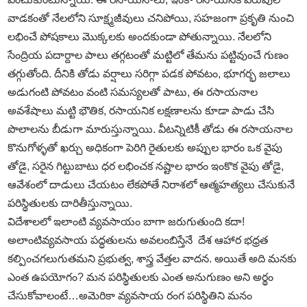
వాడకంతో నేలలోని సూక్ష్మజీవులు చనిపోయి, సహజంగా ప్రకృతి నుంచి
లభించే పోషకాలు మొక్కలకు అందకుండా పోతున్నాయి. నేలలోని
సేంద్రియ పదార్దాల పాలు తగ్గటంతో మట్టిలో తేమను పట్టివుంచే గుణం
తగ్గుతోంది. దీనికి తోడు వర్షాలు సరిగ్గా పడక పోవటం, భూగర్భ జలాలు
అడుగంటి పోవటం వంటి సమస్యలతో పాటు, ఈ రసాయనాల
అవశేషాలు మట్టి భౌతిక, రసాయనిక లక్షణాలను కూడా పాడు చేసి
పొలాలను బీడుగా మారుస్తున్నాయి. వీటన్నిటికీ తోడు ఈ రసాయనాల
కొనుగోళ్ళతో ఖర్చు అధికంగా పెరిగి రైతులకు అప్పుల భారం ఒక వైపు
తోడై, సరైన గిట్టుబాటు ధర లభించక నష్టాల భారం ఇంకొక వైపు తోడై,
ఆవేశంలో దాడులు చేయటం లేకపోతే నిరాశలో ఆత్మహత్యలు చేసుకునే
పరిస్థితులకు దారితీస్తున్నాయి.
విదేశాలలో ఇలాంటి వ్యవసాయం బాగా జరుగుతుంది కదా!
అలాంటివ్యవసాయ పద్ధతులను అవలంబిస్తేనే దేశ ఆహార భధ్రత
కల్పించగలుగుతమని ప్రభుత్వ, శాస్త్ర వేత్తల వాదన. అయితే అది మనకు
ఎంత ఉపయోగం? మన పరిస్థితులకు ఎంత అనుగుణం అని అర్థం
చేసుకోవాలంటే…అమెరికా వ్యవసాయ రంగ పరిస్థితిని మనం