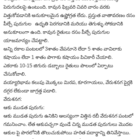
పెరుగుదలపై ఉంటుంది. కావున ఫిబ్రవరి చివరి వారం వరకు
విత్తుకోవడానికి అనుకూలమైన ఉష్ణోగ్రత లేదు. ప్రస్తుత వాతావరణం రసం
పీల్చే పురుగుల ఉధృతి పెరగడానికి మరియు తెగుళ్ళు సోకడానికి
అనుకూలంగా ఉంది. కావున రైతులు రసం పీల్చే పురుగుల
యాజమాన్యం చేపట్టాలి.
అన్ని రకాల పంటలలో 3శాతం వేపనూనె లేదా 5 శాతం వావిలాకు
కషాయం లేదా 1 శాతం పొగాకు కషాయం పిచికారీ చేయాలి.
ఎకరాకు 10-15 జిగురు డబ్బాలు రైతులు పొలంలో ఏర్పాటు
చేసుకోవాలి.
వయ్యారిభామ కలుపు మొక్కలు మిరప, కూరగాయలు, వేరుశనగ పైర్లకి
దగ్గర లేకుండా జాగ్రత్త పడాలి.
వేరుశనగ:
ఆకు ముడత పురుగు:
ఆకు ముడత పురుగు ఉనికిని ఆలస్యంగా విత్తిన రబీ వేరుశనగ పంటలో
గమనించాం. లేత ఆకుపచ్చగా వుండే చిన్న ముడత పురుగులు మొదట
ఆకుల పై పొరలోనికి తొలుచుకుపోయి హరిత పదార్థాన్ని తినివేస్తాయి.