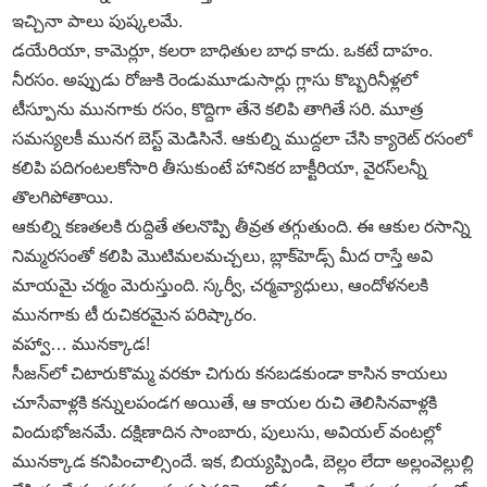
ఇచ్చినా పాలు పుష్కలమే.
డయేరియా, కామెర్లూ, కలరా బాధితుల బాధ కాదు. ఒకటే దాహం.
నీరసం. అప్పుడు రోజుకి రెండుమూడుసార్లు గ్లాసు కొబ్బరినీళ్లలో
టీస్పూను మునగాకు రసం, కొద్దిగా తేనె కలిపి తాగితే సరి. మూత్ర
సమస్యలకీ మునగ బెస్ట్‌ మెడిసినే. ఆకుల్ని ముద్దలా చేసి క్యారెట్‌ రసంలో
కలిపి పదిగంటలకోసారి తీసుకుంటే హానికర బాక్టీరియా, వైరస్‌లన్నీ
తొలగిపోతాయి.
ఆకుల్ని కణతలకి రుద్దితే తలనొప్పి తీవ్రత తగ్గుతుంది. ఈ ఆకుల రసాన్ని
నిమ్మరసంతో కలిపి మొటిమలమచ్చలు, బ్లాక్‌హెడ్స్‌ మీద రాస్తే అవి
మాయమై చర్మం మెరుస్తుంది. స్కర్వీ, చర్మవ్యాధులు, ఆందోళనలకి
మునగాకు టీ రుచికరమైన పరిష్కారం.
వహ్వా… మునక్కాడ!
సీజన్‌లో చిటారుకొమ్మ వరకూ చిగురు కనబడకుండా కాసిన కాయలు
చూసేవాళ్లకి కన్నులపండగ అయితే, ఆ కాయల రుచి తెలిసినవాళ్లకి
విందుభోజనమే. దక్షిణాదిన సాంబారు, పులుసు, అవియల్‌ వంటల్లో
మునక్కాడ కనిపించాల్సిందే. ఇక, బియ్యప్పిండి, బెల్లం లేదా అల్లంవెల్లుల్లి