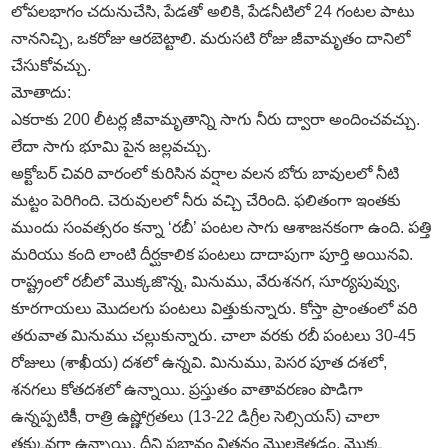
లోపలభాగం చదునుచేసి, పేడతో అలికి, పేడనీటిలో 24 గంటల పాటు
నాననిచ్చి, ఒకరోజు ఆరబెట్టాలి. మరుసటి రోజు జీవామృతం దానిలో
చేసుకోవచ్చు.
మోతాదు:
ఎకరాకు 200 లీటర్ల జీవామృతాన్ని సాగు నీరు ద్వారా అందించవచ్చు.
లేదా సాగు భూమి పైన జల్లవచ్చు.
అక్టోబర్ చివరి వారంలో కురిసిన వర్షాల వలన బోరు బావులలో నీటి
మట్టం పెరిగింది. చెరువులలో నీరు వచ్చి చేరింది. ఫలితంగా ఇంతకు
ముందు సంవత్సరం కన్నా ‘రబీ’ పంటల సాగు ఆశాజనకంగా ఉంది. పత్తి
మరియు కంది లాంటి దీర్ఘకాలిక పంటలు దాదాపుగా పూర్తి అయినవి.
రాష్ట్రంలో రబీలో మొక్కజొన్న, మినుము, వేరుశనగ, సూర్యపువ్వు,
కూరగాయలు మొదలగు పంటలు విత్తుకున్నారు. కోస్తా ప్రాంతంలో వరి
తరువాత మినుము చల్లుకున్నారు. చాలా వరకు రబీ పంటలు 30-45
రోజులు (శాఖీయ) దశలో ఉన్నవి. మినుము, పెసర పూత దశలో,
శనగలు కోతదశలో ఉన్నాయి. ప్రస్తుతం వాతావరణం పొడిగా
ఉన్నప్పటికీి, రాత్రి ఉష్ణోగ్రతలు (13-22 డిగ్రీల సెల్సియస్) చాలా
తక్కువగా ఉన్నాయి. దీని ప్రభావం విత్తనం మొలకెత్తడం, మొక్క