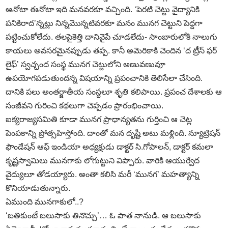
ఆనోటా ఈనోటా ఇది మనవరకూ వచ్చింది. ‘పెరటి చెట్టు వైద్యానికి
పనికిరాద’న్నట్లు నిన్నమొన్నటివరకూ మనం మునగ చెట్టుని పెద్దగా
పట్టించుకోలేదు. తలపైకెత్తి దానివైపే చూడలేదు- సాంబారులోకి నాలుగు
కాయలు అవసరమైనప్పుడు తప్ప. కానీ అమెరికాకి చెందిన ‘ద ట్రీస్‌ ఫర్‌
లైఫ్‌’ స్వచ్ఛంద సంస్థ మునగ చెట్టులోని అణువణువూ
ఉపయోగపడుతుందన్న విషయాన్ని ప్రపంచానికి తెలిసేలా చేసింది.
దానికి పలు అంతర్జాతీయ సంస్థలూ శృతి కలిపాయి. ప్రపంచ దేశాలకు ఆ
సంజీవని గురించి కథలుగా చెప్పడం ప్రారంభించాయి.
ఐక్యరాజ్యసమితి కూడా మునగ ప్రాధాన్యతను గుర్తించి ఆ చెట్ల
పెంపకాన్ని ప్రోత్సహిస్తోంది. దాంతో మన దృష్టీ అటు మళ్లింది. న్యూట్రిషన్‌
ఫౌండేషన్‌ ఆఫ్‌ ఇండియా అధ్యక్షుడు డాక్టర్‌ సి.గోపాలన్‌, డాక్టర్‌ కమలా
కృష్ణస్వామిలు మునగాకు లోగుట్టుని విప్పారు. వారికి ఆయుర్వేద
వైద్యులూ తోడయ్యారు. అంతా కలిసి మరీ ‘మునగ’ మహత్యాన్ని
కొనియాడుతున్నారు.
ఏముంది మునగాకులో..?
‘బతికుంటే బలుసాకు తినొచ్చు’… ఓ పాత నానుడి. ఆ బలుసాకు