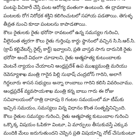
పంటపై పిచికారీ చేస్తే పంట ఆరోగ్య వంతంగా ఉంటుంది. ఈ ద్రావణాలు
పంటలకు రోగ నిరోధక శక్తిని కలిగించుటలో సహాయ పడతాయి. తెగుళ్ళ
తీవ్రత నుంచి కూడా పంటలను కాపాడతాయి.
కౌలు రైతులకు రైతు భరోసా రావటంలో ఉన్న సమస్యల గురించి,
వీలైనంత త్వరగా కౌలు రైతు గుర్తింపు కార్డు స్థానంలో వచ్చిన సి.సి.ఆర్‌.సి.
(క్రాప్‌ కల్టివేటర్స్‌ రైట్స్‌ కార్డ్‌) ఇవ్వాలని, ప్రతి వాస్తవ సాగు దారునికి రైతు
భరోసా అందే విధంగా చూడాలని, రైతు ఆత్మహత్య కుటుంబాలకు
వెంటనే న్యాయం చేయాలని ఆంధ్రప్రదేశ్‌ ఉప ముఖ్యమంత్రి మరియు
రెవెన్యూశాఖ మంత్రి గారైన పిల్లి సుభాష్‌ చంద్రబోస్‌ గారిని, అలాగే
గిద్దలూరు శాసన సభ్యులు అన్నా రాంబాబు గారిని కలిసి వివరించాము.
ఆంధ్రప్రదేశ్‌ వ్యవసాయశాఖ మంత్రి కన్న బాబు గారు ఈ రోజు
సచివాలయంలో రాత్రి దాదాపు 8 గంటల సమయంలో మా టీమ్‌కు
ఇచ్చిన సమయం, సమస్యలు విన్న విధానం కొంత సంతృప్తినిచ్చింది.
కౌలు రైతుల సమస్యల గురించి, రైతు ఆత్మహత్య కుటుంబాల గురించి
ఒక్కొక్క విషయం ఓపికగా వింటూ, ఏ మార్పులు తీసుకువస్తే ఎక్కువ
మందికి మేలు జరుగుతుందని చెప్పిన ప్రతి విషయాన్ని నోట్‌ చేసుకుంటూ