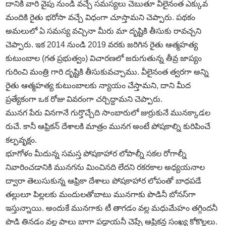
దానికి వారి వైపు నుండి వచ్చే సమస్యలు చెబుతూ వీలైనంత ఎక్కువ
మందికి రైతు భరోసా వచ్చే విధంగా చూస్తామని చెప్పారు. పథకం
అమలులో ఏ సమస్య వచ్చినా మీరు మా దృష్టికి తీసుకు రావచ్చని
చెప్పారు. ఇక 2014 నుండి 2019 వరకు జరిగిన రైతు ఆత్మహత్య
కుటుంబాల (గత ప్రభుత్వం) విచారణలో జరుగుతున్న తీవ్ర జాప్యం
గురించి మంత్రి గారి దృష్టికి తీసుకువచ్చాము. వీలైనంత త్వరగా అన్ని
రైతు ఆత్మహత్య కుటుంబాలకు న్యాయం చేస్తామని, దాని మీద
ప్రత్యేకంగా ఒక రోజు వివరంగా చర్చిద్దామని చెప్పారు.
మునగ పేరు వినగానే గుర్తొచ్చేది సాంబారులో జుర్రుకునే మునక్కాడల
రుచే. కానీ ఆఫ్రికన్‌ దేశాలకి మాత్రం మునగ అంటే పోషకాల్ని కురిపించే
కల్పవృక్షం.
భూగోళం మీదున్న సమస్త పోషకాహార లోపాల్నీ సకల రోగాల్నీ
నివారించడానికి మునగను మించినది లేదని రకరకాల అధ్యయనాల
ద్వారా తెలుసుకున్న ఆఫ్రికా దేశాలు పోషకాహార లోపంతో బాధపడే
తల్లులూ పిల్లలకు మందులతోబాటు మునగాకు పొడినీ బోనస్‌గా
ఇస్తున్నాయి. అందుకే మునగాకు టీ తాగడం వల్ల మధుమేహం తగ్గిందనీ
పొడి తినడం వల్ల పాలు బాగా పడ్డాయనీ చెప్పే ఆఫ్రికన్ల సంఖ్య కోకొల్లలు.