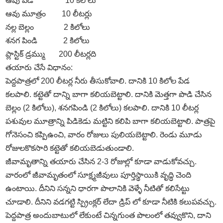
ఆవు పేడ 10 కిలోలు
ఆవు మూత్రం 10 లీటర్లు
నల్ల బెల్లం 2 కిలోలు
శనగ పిండి 2 కిలోలు
ప్లాస్టిక్‌ డ్రమ్ము 200 లీటర్లది
తయారు చేసే విధానం:
పెద్దపాత్రలో 200 లీటర్ల నీరు తీసుకోవాలి. దానికి 10 కిలోల పేడ
కలపాలి. కట్టెతో దాన్ని బాగా కలియబెట్టాలి. దానికి మెత్తగా పొడి చేసిన
బెల్లం (2 కిలోలు), శనగపిండి (2 కిలోలు) కలపాలి. దానికి 10 లీటర్ల
పశువుల మూత్రాన్ని పిడికెడు మట్టిని కలిపి బాగా కలియబెట్టాలి. పాత్రపై
గోనెసంచి కప్పిఉంచి, వారం రోజులు పులియబెట్టాలి. రెండు మూడు
రోజులకొకసారి కట్టెతో కలియబెడుతుండాలి.
జీవామృతాన్ని తయారు చేసిన 2-3 రోజుల్లో కూడా వాడుకోవచ్చు.
వారంలో జీవామృతంలో సూక్ష్మజీవులు పూర్తిస్థాయికి వృద్ధి చెంది
ఉంటాయి. దీనిని సన్నని ధారగా పొలానికి వెళ్ళే నీటితో కలిసేట్టు
చూడాలి. దీనిని వడగట్టి స్ప్రింక్లర్‌ లేదా డ్రిప్‌ లో కూడా నీటికి కలుపవచ్చు.
పెద్దపాత్ర అందుబాటులో లేకుంటే చిన్నగుంత పొలంలో తవ్వుకొని, దాని