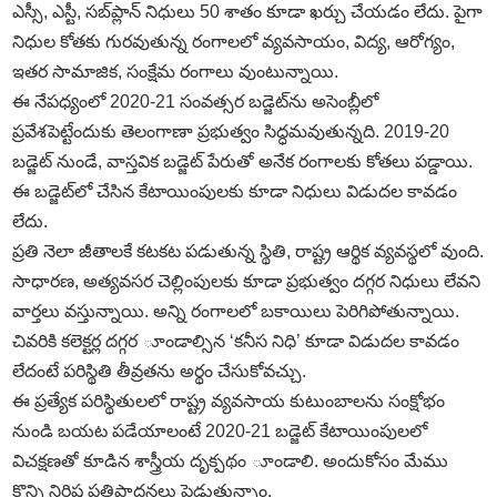
ఎస్సీ, ఎస్టీ, సబ్‌ప్లాన్‌ నిధులు 50 శాతం కూడా ఖర్చు చేయడం లేదు. పైగా
నిధుల కోతకు గురవుతున్న రంగాలలో వ్యవసాయం, విద్య, ఆరోగ్యం,
ఇతర సామాజిక, సంక్షేమ రంగాలు వుంటున్నాయి.
ఈ నేపధ్యంలో 2020-21 సంవత్సర బడ్జెట్‌ను అసెంబ్లీలో
ప్రవేశపెట్టేందుకు తెలంగాణా ప్రభుత్వం సిద్ధమవుతున్నది. 2019-20
బడ్జెట్‌ నుండే, వాస్తవిక బడ్జెట్‌ పేరుతో అనేక రంగాలకు కోతలు పడ్డాయి.
ఈ బడ్జెట్‌లో చేసిన కేటాయింపులకు కూడా నిధులు విడుదల కావడం
లేదు.
ప్రతి నెలా జీతాలకే కటకట పడుతున్న స్థితి, రాష్ట్ర ఆర్థిక వ్యవస్థలో వుంది.
సాధారణ, అత్యవసర చెల్లింపులకు కూడా ప్రభుత్వం దగ్గర నిధులు లేవని
వార్తలు వస్తున్నాయి. అన్ని రంగాలలో బకాయిలు పెరిగిపోతున్నాయి.
చివరికి కలెక్టర్ల దగ్గర ూండాల్సిన ‘కనీస నిధి’ కూడా విడుదల కావడం
లేదంటే పరిస్థితి తీవ్రతను అర్థం చేసుకోవచ్చు.
ఈ ప్రత్యేక పరిస్థితులలో రాష్ట్ర వ్యవసాయ కుటుంబాలను సంక్షోభం
నుండి బయట పడేయాలంటే 2020-21 బడ్జెట్‌ కేటాయింపులలో
విచక్షణతో కూడిన శాస్త్రీయ దృక్పథం ూండాలి. అందుకోసం మేము
కొన్ని నిర్ధిష్ట ప్రతిపాదనలు పెడుతున్నాం.