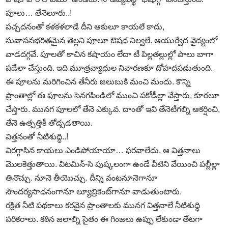
పూలు… తేనెలూరు..!
పచ్చదనంతో కళకళలాడే దీని ఆకులూ కాయలే కాదు,
సువాసనభరితమైన తెల్లని పూలూ ఔషధ నిల్వలే. ఆయుర్వేద వైద్యంలో
వాడదగ్గవే. పూలతో కాచిన కషాయం లేదా టీ పిల్లతల్లుల్లో పాలు బాగా
పడేలా చేస్తుంది. ఇది మూత్రవ్యాధుల నివారణకూ దోహదపడుతుంది.
ఈ పూలను మరిగించిన తేనీరు జలుబుకి మంచి మందు. కొన్ని
ప్రాంతాల్లో ఈ పూలను సెనగపిండిలో ముంచి పకోడీల్లా వేస్తారు, కూరలూ
చేస్తారు. మునగ పూలలో తేనె ఎక్కువ. దాంతో ఇవి తేనెటీగల్ని ఆకర్షించి,
తేనె ఉత్పత్తికీ తోడ్పడతాయి.
విత్తనంతో నీటిశుద్ధి..!
విరగ్గాసిన కాయలు ఎండిపోయాయా… ఫరవాలేదు, ఆ విత్తనాలు
మొలకెత్తుతాయి. విటమిన్‌-సి పుష్కలంగా ఉండే వీటిని వేయించి పల్లీల్లా
తినొచ్చు. నూనె తీయొచ్చు. దీన్ని వంటనూనెగానూ
సౌందర్యసాధనంగానూ ల్యూబ్రికెంట్‌గానూ వాడుతుంటారు.
రక్షిత నీటి పథకాలు కరవైన ప్రాంతాలకు మునగ విత్తనాలే నీటిశుద్ధి
పరికరాలు. కఠిన జలాల్ని సైతం ఈ గింజలు ఉప్పు లేకుండా తేటగా