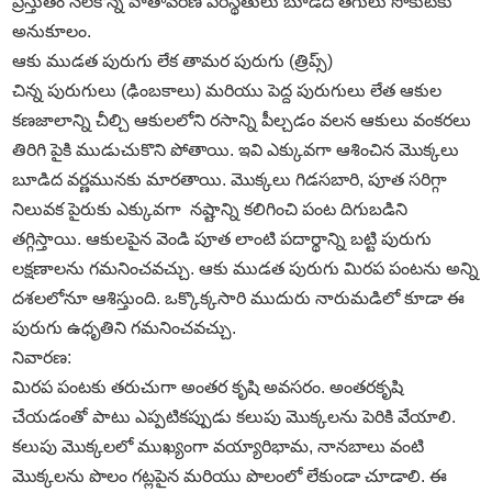
ప్రస్తుతం నెలకొన్న వాతావరణ పరిస్థితులు బూడిద తెగులు సోకుటకు
అనుకూలం.
ఆకు ముడత పురుగు లేక తామర పురుగు (త్రిప్స్)
చిన్న పురుగులు (ఢింబకాలు) మరియు పెద్ద పురుగులు లేత ఆకుల
కణజాలాన్ని చీల్చి ఆకులలోని రసాన్ని పీల్చడం వలన ఆకులు వంకరలు
తిరిగి పైకి ముడుచుకొని పోతాయి. ఇవి ఎక్కువగా ఆశించిన మొక్కలు
బూడిద వర్ణమునకు మారతాయి. మొక్కలు గిడసబారి, పూత సరిగ్గా
నిలువక పైరుకు ఎక్కువగా నష్టాన్ని కలిగించి పంట దిగుబడిని
తగ్గిస్తాయి. ఆకులపైన వెండి పూత లాంటి పదార్థాన్ని బట్టి పురుగు
లక్షణాలను గమనించవచ్చు. ఆకు ముడత పురుగు మిరప పంటను అన్ని
దశలలోనూ ఆశిస్తుంది. ఒక్కొక్కసారి ముదురు నారుమడిలో కూడా ఈ
పురుగు ఉధృతిని గమనించవచ్చు.
నివారణ:
మిరప పంటకు తరుచుగా అంతర కృషి అవసరం. అంతరకృషి
చేయడంతో పాటు ఎప్పటికప్పుడు కలుపు మొక్కలను పెరికి వేయాలి.
కలుపు మొక్కలలో ముఖ్యంగా వయ్యారిభామ, నానబాలు వంటి
మొక్కలను పొలం గట్లపైన మరియు పొలంలో లేకుండా చూడాలి. ఈ