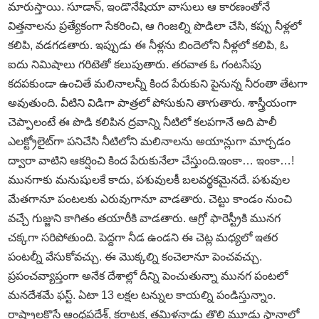
మారుస్తాయి. సూడాన్‌, ఇండొనేషియా వాసులు ఆ కారణంతోనే
విత్తనాలను ప్రత్యేకంగా సేకరించి, ఆ గింజల్ని పొడిలా చేసి, కప్పు నీళ్లలో
కలిపి, వడగడతారు. ఇప్పుడు ఈ నీళ్లను బిందెలోని నీళ్లలో కలిపి, ఓ
ఐదు నిమిషాలు గరిటెతో కలుపుతారు. తరవాత ఓ గంటసేపు
కదపకుండా ఉంచితే మలినాలన్నీ కింద పేరుకుని పైనున్న నీరంతా తేటగా
అవుతుంది. వీటిని విడిగా పాత్రలో పోసుకుని తాగుతారు. శాస్త్రీయంగా
చెప్పాలంటే ఈ పొడి కలిపిన ద్రవాన్ని నీటిలో కలపగానే అది పాలీ
ఎలక్ట్రోలైట్‌గా పనిచేసి నీటిలోని మలినాలను అయాన్లుగా మార్చడం
ద్వారా వాటిని ఆకర్షించి కింద పేరుకునేలా చేస్తుంది.ఇంకా… ఇంకా…!
మునగాకు మనుషులకే కాదు, పశువులకీ బలవర్థకమైనదే. పశువుల
మేతగానూ పంటలకు ఎరువుగానూ వాడతారు. చెట్టు కాండం నుంచి
వచ్చే గుజ్జుని కాగితం తయారీకి వాడతారు. ఆగ్రో ఫారెస్ట్రీకి మునగ
చక్కగా సరిపోతుంది. పెద్దగా నీడ ఉండని ఈ చెట్ల మధ్యలో ఇతర
పంటల్నీ వేసుకోవచ్చు. ఈ మొక్కల్ని కంచెలానూ పెంచవచ్చు.
ప్రపంచవ్యాప్తంగా అనేక దేశాల్లో దీన్ని పెంచుతున్నా మునగ పంటలో
మనదేశమే ఫస్ట్‌. ఏటా 13 లక్షల టన్నుల కాయల్ని పండిస్తున్నాం.
రాష్ట్రాలకొస్తే ఆంధ్రప్రదేశ్‌, కర్ణాటక, తమిళనాడు తొలి మూడు స్థానాల్లో