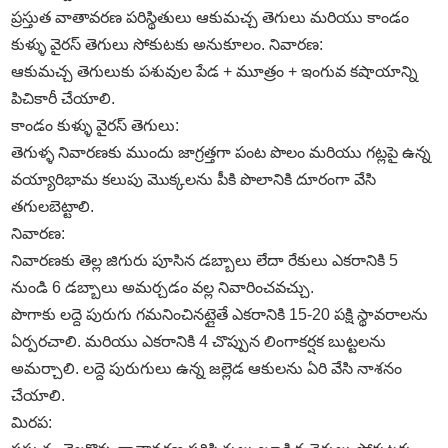
ప్రస్తుత వాతావరణ పరిస్థితులు ఆకుమచ్చ తెగులు మరియు కాండం
కుళ్ళు వైరస్ తెగులు సోకుటకు అనుకూలం. నివారణ:
ఆకుమచ్చ తెగులుకు పశువుల పేడ + మూత్రం + ఇంగువ కషాయాన్ని
పిచికారీ చేయాలి.
కాండం కుళ్ళు వైరస్ తెగులు:
తెగుళ్ళ నివారణకు ముందు జాగ్రత్తగా పంట పొలం మరియు గట్లపై ఉన్న
వయ్యారిభామ కలుపు మొక్కలను పీకి పొలానికి దూరంగా వేసి
తగులబెట్టాలి.
నివారణ:
నివారణకు తెల్ల జిగురు పూసిన డబ్బాలు లేదా రేకులు ఎకరానికి 5
నుండి 6 డబ్బాలు అమర్చడం వల్ల నివారించవచ్చు.
పొగాకు లద్దె పురుగు గమనించినట్లైతే ఎకరానికి 15-20 పక్షి స్థావరాలను
ఏర్పరచాలి. మరియు ఎకరానికి 4 చొప్పున లింగాకర్షక బుట్టలను
అమర్చాలి. లద్దె పురుగులు ఉన్న జల్లెడ ఆకులను ఏరి వేసి నాశనం
చేయాలి.
మిరప: