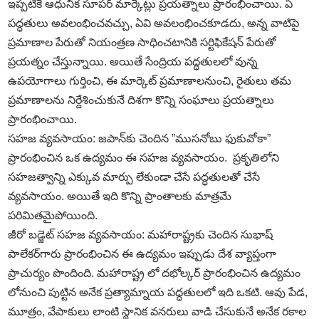
ఇప్పటికే ఆధునిక సూపర్‌ మార్కెట్లు ప్రయత్నాలు ప్రారంభించాయి. ఏ
పద్ధతులు అవలంభించవచ్చు, ఏవి అవలంభించకూడదు, అన్న వాటిపై
ప్రమాణాల పేరుతో నియంత్రణ సాధించటానికి సర్టిఫికేషన్‌ పేరుతో
ప్రయత్నం చేస్తున్నాయి. అయితే సేంద్రియ పద్ధతులలో వున్న
ఉపయోగాలు గుర్తించి, ఈ మార్కెట్‌ ప్రమాణాలనుంచి, రైతులు తమ
ప్రమాణాలను నిర్దేశించుకునే దిశగా కొన్ని సంఘాలు ప్రయత్నాలు
ప్రారంభించాయి.
సహజ వ్యవసాయం: జపాన్‌కు చెందిన ”ముసనోబు ఫుకువోకా”
ప్రారంభించిన ఒక ఉద్యమం ఈ సహజ వ్యవసాయం. ప్రకృతిలోని
సహజత్వాన్ని ఎక్కువ మార్పు లేకుండా చేసే పద్ధతులతో చేసే
వ్యవసాయం. అయితే ఇది కొన్ని ప్రాంతాలకు మాత్రమే
పరిమితమైపోయింది.
జీరో బడ్జెట్‌ సహజ వ్యవసాయం: మహారాష్ట్రకు చెందిన సుభాష్‌
పాలేకర్‌గారు ప్రారంభించిన ఈ ఉద్యమం ఇప్పుడు దేశ వ్యాప్తంగా
ప్రాచుర్యం పొందింది. మహారాష్ట్ర లో దభోల్కర్‌ ప్రారంభించిన ఉద్యమం
లోనుంచి పుట్టిన అనేక ప్రత్యామ్నాయ పద్ధతులలో ఇది ఒకటి. ఆవు పేడ,
మూత్రం, వేపాకులు లాంటి స్థానిక వనరులు వాడి చేసుకునే అనేక రకాల