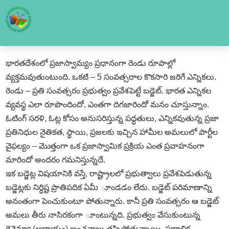
భారతదేశంలో ప్రజాస్వామ్యం ప్రధానంగా రెండు రూపాల్లో
వ్యక్తమవుతుంటుంది. ఒకటి – 5 సంవత్సరాల కొకసారి జరిగే ఎన్నికలు.
రెండు – ప్రతి సంవత్సరం ప్రభుత్వం ప్రవేశపెట్టే బడ్జెట్‌. భారత ఎన్నికల
వ్యవస్థ ఎలా రూపొందిందో, ఎంతగా దిగజారిందో మనం చూస్తున్నాం.
ఓటింగ్‌ సరళి, ఓట్ల కోసం అనుసరిస్తున్న పద్ధతులు, ఎన్నికవుతున్న ప్రజా
ప్రతినిధుల నైతికత, స్థాయి, ప్రజలకు ఇచ్చిన హామీల అమలులో పార్టీల
వైఫల్యం – మొత్తంగా ఒక ప్రజాస్వామిక ప్రక్రియ ఎంత ప్రవాహనంగా
మారిందో అందరం గమనిస్తున్నదే.
ఇక బడ్జెట్ల విషయానికి వస్తే, రాష్ట్రాలలో ప్రభుత్వాలు ప్రవేశపెడుతున్న
బడ్జెట్లకు నిర్ధిష్ట ప్రాతిపదిక ఏమీ ూండడం లేదు. బడ్జెట్‌ పరిమాణాన్ని
అనంతంగా పెంచుకుంటూ పోతున్నారు. కానీ ప్రతి సంవత్సరం ఆ బడ్జెట్‌
అమలు తీరు నాసిరకంగా ూంటున్నది. ప్రభుత్వం వేసుకుంటున్న
రెవెన్యూ (ఆదాయం) అంచనాలు తప్పిపోతున్నాయి. ప్రణాళిక