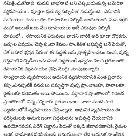
సమీక్షించుకోవాలి. మనకు లాభసాటి అని చెప్పబడుతున్న అమెరికా
వ్యవసాయం…పూర్తిగా ప్రభుత్వ సబ్సిడీతో నడుస్తుంది. ఎకరానికి
సుమారుగా రెండు లక్షల రూపాయల సబ్సిడీ అందుతుంది. మన దగ్గర
మహా అయితే ఐదు వేల రూపాయలు అదీ ఎరువుల సబ్సిడీ
రూపంలో… రసాయనిక ఎరువులు వాడని వారికి అది కూడా దొరకదు.
ఖర్చుల విషయం చెప్పకుండా కేవలం సాంకేతిక అభివృద్ధి అనే పేరుతో,
దేశ ఆహార భద్రత పేరుతో ఈ పద్ధతులను ప్రోత్సహించటం వలన, వున్న
కొద్దిపాటి సబ్సిడీలు ఇటువంటి పద్ధతులకే ఇవ్వటం వలన రైతులంతా
రసాయనిక వ్యవసాయం వైపు మొగ్గు చూపుతున్నారు.
సాంప్రదాయ వ్యవసాయం: ఆధునిక వ్యవసాయానికి ఎంత ప్రచారం
కల్పించినప్పటికీ వనరులు సమృద్ధిగా వున్న ప్రాంతాలకూ, పొలాలకూ,
రైతులకూ పరిమితం అయిపోయింది. వర్షాధార ప్రాంతాలలో, గిరిజన
ప్రాంతాలలో, చిన్న సన్నకారు రైతులు ఇంకా చాలా మంది పాత
పద్ధతులతోనే వ్యవసాయం చేస్తున్నారు. ఆధునిక వ్యవసాయం ఈ
పరిస్థితులకు అనుగుణంగా పద్ధతులను అభివృద్ధి చేయటానికి
ఉపయోగపడక, విదేశీ విజ్ఞానం పేరుతో ఇక్కడి జీవావరణానికి, రైతుల
ఆర్ధిక, సామాజిక పరిస్థితులకు అనుగుణంగా లేని ఆధునిక సాంకేతిక