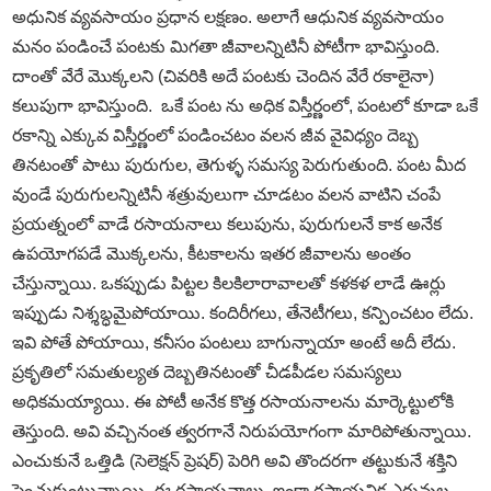
అధునిక వ్యవసాయం ప్రధాన లక్షణం. అలాగే ఆధునిక వ్యవసాయం
మనం పండించే పంటకు మిగతా జీవాలన్నిటినీ పోటీగా భావిస్తుంది.
దాంతో వేరే మొక్కలని (చివరికి అదే పంటకు చెందిన వేరే రకాలైనా)
కలుపుగా భావిస్తుంది. ఒకే పంట ను అధిక విస్తీర్ణంలో, పంటలో కూడా ఒకే
రకాన్ని ఎక్కువ విస్తీర్ణంలో పండించటం వలన జీవ వైవిధ్యం దెబ్బ
తినటంతో పాటు పురుగుల, తెగుళ్ళ సమస్య పెరుగుతుంది. పంట మీద
వుండే పురుగులన్నిటినీ శత్రువులుగా చూడటం వలన వాటిని చంపే
ప్రయత్నంలో వాడే రసాయనాలు కలుపును, పురుగులనే కాక అనేక
ఉపయోగపడే మొక్కలను, కీటకాలను ఇతర జీవాలను అంతం
చేస్తున్నాయి. ఒకప్పుడు పిట్టల కిలకిలారావాలతో కళకళ లాడే ఊర్లు
ఇప్పుడు నిశ్శబ్ధమైపోయాయి. కందిరీగలు, తేనెటీగలు, కన్పించటం లేదు.
ఇవి పోతే పోయాయి, కనీసం పంటలు బాగున్నాయా అంటే అదీ లేదు.
ప్రకృతిలో సమతుల్యత దెబ్బతినటంతో చీడపీడల సమస్యలు
అధికమయ్యాయి. ఈ పోటీ అనేక కొత్త రసాయనాలను మార్కెట్టులోకి
తెస్తుంది. అవి వచ్చినంత త్వరగానే నిరుపయోగంగా మారిపోతున్నాయి.
ఎంచుకునే ఒత్తిడి (సెలెక్షన్‌ ప్రెషర్‌) పెరిగి అవి తొందరగా తట్టుకునే శక్తిని
పెంచుకుంటున్నాయి. ఈ రసాయనాలు, ఇంకా రసాయనిక ఎరువుల