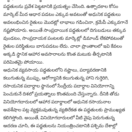
పద్ధతులను ప్రవేశ పెట్టటానికి ప్రయత్నం చేసింది. ఉత్పాదకాల కోసం
మార్కెట్‌ మీద ఆధార పడటం ఎక్కువ అవటంతో అధునిక పద్ధతులు
అవలంభించిన రైతులు మొదట్లో లాభాలు గడించినా, క్రమేపీ ఎక్కువగానే
నష్టపోయారు. అయితే సాంప్రదాయిక పద్ధతులలో దిగుబడులు తక్కువ
వుండటం, సాంప్రదాయక పంటలకు మార్కెట్లో డిమాండ్‌ లేకపోవటంతో
రైతుల పరిస్థితులు బాగుపడటం లేదు. చాలా ప్రాంతాలలో ఇవి కేవలం
అక్కడి స్థానిక ఆహార అవసారాలను కొంత మటుకు తీర్చటానికి
పరిమితమై పోయాయి.
ఆధునిక వ్యవసాయ పద్ధతులలోని నష్టాలు, పర్యావరణానికి
కలుగుతున్న ముప్పు, ఆరోగ్యానికి కలుగుతున్న హాని గుర్తెరిగి,
రసాయనిక పదార్ధాల స్థానంలో సేంద్రీయ పదార్ధాల వినియోగాన్ని
పెంచుకునే దిశలో ప్రయత్నాలు కొంతమంది చేస్తున్నారు. దీనికి తోడు
వినియోగదారులలో ఆహార పదార్ధాలలో ఆధునిక రసాయనాల
అవశేషాల పట్ల వ్యక్తమవుతున్న వ్యతిరేకత ఈ పద్ధతులకు ప్రాముఖ్యత
కలిగిస్తోంది. అయితే, వినియోగదారులలో వీటి వైపు పెరుగుతున్న
ఆదరణ చూసి, ఈ పద్ధతులను నియంత్రించటానికి పశ్చిమ దేశాల్లో