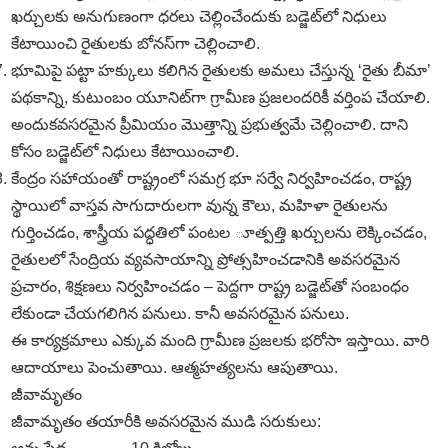
ఖర్చులకు అనుగుణంగా ధరలు చెల్లించేందుకు బడ్జెట్‌లో నిధులు
కేటాయించి రైతులకు బోనస్‌గా చెల్లించాలి.
భూమిపై పట్టా హక్కులు కలిగిన రైతులకు అమలు చేస్తున్న ‘రైతు బీమా’
పథకాన్ని, కుటుంబం యూనిట్‌గా గ్రామీణ ప్రజలందరికీ వర్తింప చేయాలి.
అందుకవసరమైన ప్రీమియం మొత్తాన్ని ప్రభుత్వమే చెల్లించాలి. దాని
కోసం బడ్జెట్‌లో నిధులు కేటాయించాలి.
కేంద్రం సహాయంతో రాష్ట్రంలో సమగ్ర భూ సర్వే నిర్వహించడం, రాష్ట్ర
స్థాయిలో వాస్తవ సాగుదారులగా వున్న కౌలు, మహిళా రైతులను
గుర్తించడం, శాస్త్రీయ పద్ధతిలో పంటల ూత్పత్తి ఖర్చులను లెక్కించడం,
రైతులలో సేంద్రియ వ్యవసాయాన్ని ప్రోత్సహించడానికి అవసరమైన
ప్రచారం, శిక్షణలు నిర్వహించడం – పెద్దగా రాష్ట్ర బడ్జెట్‌తో సంబంధం
లేకుండా చేయగలిగిన పనులు. కానీ అవసరమైన పనులు.
ఈ కార్యక్రమాలు ఎక్కువ మంది గ్రామీణ ప్రజలకు భరోసా ఇస్తాయి. వారి
ఆదాయాలు పెంచుతాయి. ఆత్మహత్యలను ఆపుతాయి.
జీవామృతం
జీవామృతం తయారీకి అవసరమైన ముడి సరుకులు: