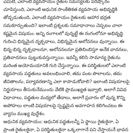
ఏమిటి, ఎలాంటి వ్యవసాయం రైతుల సమస్యలకు పరిష్కారం
చూపిస్తుంది, ఎలాంటి ఆధునిక సాంకేతికత వ్యవసాయ అభివృద్ధికి
తోడ్పడుతుంది, ఎలాంటి వ్యవసాయం రైతులకు ఆహార భద్రత
సమకూర్చుతుంది? ఇలాంటి ప్రశ్నలకు సమాధానాలు చెప్పటం చాలా
కష్టమైన విషయం. అన్ని రంగాలలో వున్నట్టే ఈ రంగంలోనూ అభివృద్ధి
గురించి భిన్నమైన దృక్పధాలు, విభిన్నమైన ఆలోచనలు వున్నాయి. ఈ
భిన్న-భిన్న దృక్పధాలనూ, ఆలోచనలనూ ప్రతిబింబిస్తూ అనేక వాదనలు,
ప్రతివాదనలు పుట్టుకువస్తున్నాయి. ఇవన్నీ కలిసి సామాన్య రైతును
మరింత అయోమయానికి గురి చేస్తున్నాయి. ఈ పరిస్థితులలో ఎలాంటి
వ్యవసాయ పద్ధతులు అవలంభించాలి, తమ పంట పొలాలను, తమ
జీవితాలను, పర్యావరణాన్ని ఎలా కాపాడుకోవాలి? ఇలాంటి విషయాలపై
నిర్ణయాలు తీసుకునేముందు వేటికి ప్రాముఖ్యత ఇవ్వాలి, అలాగే వివిధ
విధానాలు, పద్ధతుల మధ్యలో తేడాలు, అలాగే ప్రచారం లో వున్న కొన్ని
అపోహలు లాంటి విషయాలపై స్పష్టమైన అవగాహన కలిగించటం ఈ
వ్యాసం ముఖ్య వుద్దేశం.
ఆధునిక వ్యవసాయం: ఆధునిక పద్ధతులన్నీ ఏ స్థాయి రైతుకైనా, ఏ
ప్రాంత రైతులకైనా, ఏ పరిస్థితులకైనా ఒక్కలాగానే పని చేస్తాయనే భావన