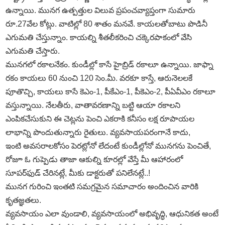
ఉన్నాయి. మునగ ఉత్పత్తుల విలువ ప్రపంచవ్యాప్తంగా సుమారు
రూ.27వేల కోట్లు. వాటిల్లో 80 శాతం మనవే. కాయలతోబాటు పొడినీ
ఎగుమతి చేస్తున్నాం. కాయల్ని శీతలీకరించి చక్కెరపాకంలో వేసి
ఎగుమతి చేస్తారు.
మునగలో రకాలనేకం. కుండీల్లో కాసే హైబ్రిడ్‌ రకాలూ ఉన్నాయి. జాఫ్నా
రకం కాయలు 60 నుంచి 120 సెం.మీ. వరకూ కాస్తే, ఆరునెలలకే
పూతొచ్చి, కాయలు కాసే కెఎం-1, పీకేఎం-1, పీకెఎం-2, పీఏవీఎం రకాలూ
వస్తున్నాయి. నేలతీరు, వాతావరణాన్ని బట్టి ఆయా రకాలని
ఎంపికచేసుకుని ఈ చెట్లను పెంచి ఎకరాకి కనీసం లక్ష రూపాయల
లాభాన్ని పొందుతున్నారు రైతులు. వ్యవసాయపరంగానే కాదు,
ఇంటి అవసరాలకోసం పెరట్లోనో లేదంటే కుండీల్లోనో మునగను పెంచితే,
రోజూ ఓ గుప్పెడు తాజా ఆకుల్ని కూరల్లో వేస్తే మీ ఆహారంలో
సూపర్‌ఫుడ్‌ చేరినట్లే, మీకు డాక్టరుతో పనిలేనట్లే..!
మునగ గురించి ఇంతటి సమగ్రమైన సమాచారం అందించిన వారికి
కృతజ్ఞతలు.
వ్యవసాయం ఎలా వుండాలి, వ్యవసాయంలో అభివృద్ధి, ఆధునికత అంటే