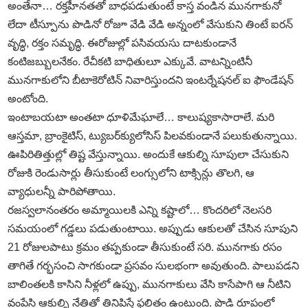
అంతేనా… రక్తహీనతతో బాధపడుతుంటే కాస్త వండిన మునగాకునో
లేదా టీస్పూను పొడినో రోజూ వేడి వేడి అన్నంలో వేసుకుని తింటే ఐరన్‌
వృద్ధి, రక్తం సమృద్ధి. ఈరోజుల్లో పసివయసు దాటకుండానే
కంటిజబ్బులనేకం. రేచీకటి బాధితులూ ఎక్కువే. వాటన్నింటినీ
మునగాకులోని బీటాకెరోటిన్‌ నివారిస్తుందని ఇంటర్నేషనల్‌ ఐ ఫౌండేషన్‌
అంటోంది.
ఇంటాబయటా అంతటా ధూళిమేఘాలే… కాలుష్యకాసారాలే. మరి
ఆస్తమా, బ్రాంకైటిస్‌, ట్యుబర్‌క్యులోసిస్‌ పిలవకుండానే పలుకుతున్నాయి.
ఊపిరితిత్తుల్లో తిష్ట వేస్తున్నాయి. అందుకే ఆకుల్ని సూపులా చేసుకుని
రోజుకి రెండుసార్లు తీసుకుంటే లంగ్సులోని టాక్సిన్లు తొలగి, ఆ
వ్యాధులన్నీ పారిపోతాయి.
రజస్వలానంతరం అమ్మాయిలకి ఎన్ని కష్టాలో… కొందరిలో నెలసరి
సమయంలో గడ్డలు పడుతుంటాయి. అప్పుడు ఆకులతో చేసిన సూపుని
21 రోజులపాటు క్రమం తప్పకుండా తీసుకుంటే సరి. మునగాకు రసం
తాగితే గర్భసంచి సాగకుండా ప్రసవం సులభంగా అవుతుంది. పాలుపడని
బాలింతలకి కాసిని నీళ్లలో ఉప్పు, మునగాకులు వేసి కాసేపాగి ఆ నీటిని
వంపేసి ఆకుల్ని నేతితో తినిపిస్తే ఫలితం ఉంటుంది. పొడి రూపంలో