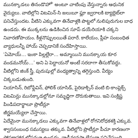
మునక్కాడలు తినండొహో’ అంటూ చాటింపు వేస్తున్నారు ఆధునిక
వైద్యులు. వాటిల్లోని విటమిన్‌-సి జలుబూ ఫ్లూ జ్వరాలకి ట్యాబ్లెట్‌లా
పనిచేస్తుందట. వీటిని ఎక్కువగా తినేవాళ్లకి పొట్టలో నులిపురుగుల బాధ
ఉండదు. ఈ ముక్కలను ఉడికించిన సూప్‌ డయేరియాకి చక్కని
నివారణోపాయం. కీళ్లనొప్పులయితే పరారే. కాలేయం, ప్లీహ సంబంధిత
వ్యాధులన్నీ హాయ్‌ చెప్పడానికే సందేహిస్తాయి.
‘ఏమోయ్‌… ఇంకా పిల్లల్లేరా… అమ్మాయిని మునక్కాయ కూర
వండమనోయ్‌…’ అని ఏ పెద్దాయనో అంటే సరదాగా తీసుకోవద్దు.
వీటిల్లోని జింక్‌ స్త్రీ, పురుషుల్లో వంధ్యత్వాన్ని తగ్గిస్తుంది. వీర్యం
చిక్కబడుతుంది.
నియాసిన్‌, రిబోఫ్లేవిన్‌, ఫోలిక్‌ యాసిడ్‌, పైరిడాక్సిన్‌ వంటి బి-కాంప్లెక్స్‌
విటమిన్లు మునక్కాడల్లోనూ సమృద్ధిగా దొరుకుతాయి. ఇవి సంక్లిష్ట
పిండిపదార్థాలూ ప్రొటీన్లూ
జీర్ణమయ్యేలా చేస్తాయి.
ఏదేమైనా మునక్కాడలు ఎక్కువగా తినేవాళ్లలో రోగనిరోధకశక్తి ఎక్కువ.
శ్వాససంబంధ సమస్యలు తక్కువ. వీటిల్లోని ప్రొటీన్లూ పీచూ కారణంగా
పోషకాహార లోపమూ ఉండదు. నాడీవ్యవస్థా భేషుగ్గా పనిచేస్తుంది.