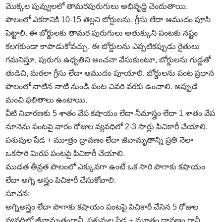
మొక్కల పువ్వులలో తామరపురుగులు అభివృద్ధి చెందుతాయి.
పొలంలో ఎకరానికి 10-15 తెల్లని బోర్డులను, గ్రీసు లేదా ఆముదం పూసి
పెట్టాలి. ఈ బోర్డులకు తామర పురుగులు అతుక్కుని పంటకు నష్టం
కలగకుండా కాపాడుకోవచ్చు. ఈ బోర్డులను ఎప్పటికప్పుడు రైతులు
గమనిస్తూ, పురుగు ఉధృతిని అంచనా వేసుకుంటూ, బోర్డులను గుడ్డతో
తుడిచి, మరలా గ్రీసు లేదా ఆముదం పూయాలి. బోర్డులను పంట ప్రధాన
పొలంలో నాటిన నాటి నుండి పంట చివరి వరకు ఉంచాలి. అప్పుడే
మంచి ఫలితాలు ఉంటాయి.
వీటి నివారణకు 5 శాతం వేప కషాయం లేదా నీమాస్త్రం లేదా 1 శాతం వేప
నూనెను పంటపై వారం రోజుల వ్యవధిలో 2-3 సార్లు పిచికారీ చేయాలి.
పశువుల పేడ + మూత్రం ద్రావణం లేదా జీవామృతాన్ని ప్రతి నెలా
ఒకసారి మిరప పంటపై పిచికారీ చేయాలి.
ముడత తీవ్రత పొలంలో ఎక్కువగా ఉంటే ఒక సారి పొగాకు కషాయం
లేదా అగ్ని అస్త్రం పిచికారీ చేసుకోవాలి.
సూచన:
అగ్నిఅస్త్రం లేదా పొగాకు కషాయం పంటపై పిచికారీ చేసిన 5 రోజుల
వ్యవధిలో జీవామృతంగానీ, పశువుల పేడ + మూత్రం ద్రావణం గానీ