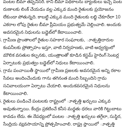
పంటల బీమా తప్పనిసరి. కానీ బీమా పథకాలను బ్యాంకులు ఇచ్చే పంట
రుణాలకు లింక్‌ చేయడం వల్ల ఎక్కువ మంది రైతులకు ప్రయోజనం
లేకుండా పోతున్నది. కాబట్టి ఎక్కువ మంది రైతులకు లబ్ధి చేకూరేలా 10
ఎకరాల లోపు రైతుల బీమా ప్రీమియం ప్రభుత్వమే చెల్లించాలి. అందుకు
అవసరమైన నిధులను బడ్జెట్‌లో కేటాయించాలి.
గ్రామీణ ప్రాంతాలలో రైతుల సహకార సంఘాలకు, ూత్పత్తిదారుల
కంపనీలకు ప్రోత్సాహం ఇస్తూ, వాటి నిర్వహణకు, వాటి ఆధ్వర్యంలో
మౌలిక వసతుల కల్పనకు, యంత్రాలతో కూడిన కస్టమ్‌ హైరింగ్‌ సెంటర్ల
ఏర్పాటుకు ప్రభుత్వం బడ్జెట్‌లో నిధులు కేటాయించాలి.
గ్రామ పంచాయితీ స్థాయిలో గ్రామీణ ప్రజలకు అవసరమైన అన్ని రకాల
సేవలు అందించేందుకు గాను తగినంత మంది సిబ్బందిని గ్రామ
సచివాలయంగా ఏర్పాటు చేయాలి. అందుకవసరమైన నిధులను
కేటాయించాలి.
రైతులు పండించే పంటలకు రాష్ట్రంలో ూత్పత్తి ఖర్చులు ఎక్కువ
అవుతున్నాయి. కేంద్రం ప్రకటించే కనీస మద్ధతు ధరలు వారికి గిట్టుబాటు
కావడం లేదు. ఈ నేపధ్యంలో పంటల ూత్పత్తి ఖర్చులు తగ్గేలా, సుస్థిర,
సేంద్రియ వ్యవసాయాన్ని ప్రోత్సహించాలి. రాష్ట్ర స్థాయిలో ూత్పత్తి