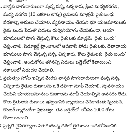
వాస్తవ సాగుదారులుగా వున్న సన్న, చిన్నకారు, క్రింది మధ్యతరగతి,
మధ్య తరగతి (10 ఎకరాల లోపు) రైతులకు మాత్రమే రైతుబంధు
పథకాన్ని అమలు చేయాలి. వ్యవసాయం చేయని భూ యజమానులకు
రైతు బంధు పేరుతో నిధులు దుర్వినియోగం చేయకుండా, ఆయా
భూములలో సాగు చేస్తున్న కౌలు రైతులకు మాత్రమే ‘రైతు బంధు’
చెల్లించాలి. షెడ్యూల్డ్‌ ప్రాంతాలలో ఆదివాసీ పోడు రైతులకు, దేవాదాయ
భూములు సాగు చేస్తున్న సన్న, చిన్నకారు, కౌలు రైతులకు ‘రైతు బంధు’
చెల్లించాలి. అందుకోసం తగినన్ని నిధులు బడ్జెట్‌లో కేటాయించి,
సకాలంలో విడుదల చేయాలి.
ప్రభుత్వం హామీ ఇచ్చిన మేరకు వాస్తవ సాగుదారులుగా వున్న సన్న,
చిన్నకారు రైతుల రుణాలను ఒకే దఫాగా మాఫీ చేయాలి. వ్యవసాయం
చేయని భూయజమానుల రుణాలను మాఫీ చేయాల్సిన అవసరం లేదు.
కౌలు రైతులకు రుణాలు ఇవ్వడానికి బ్యాంకులు వెనకాడుతున్నందున,
కౌంటర్‌ గ్యారంటీగా ప్రభుత్వం, తన బడ్జెట్‌లో కనీసం 1000 కోట్లు
కేటాయించాలి.
ప్రకృతి వైపరిత్యాలు పెరుగుతున్న దశలో రైతులను ఆదుకోవడానికి