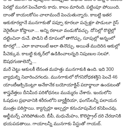
పెరట్లో మునగ పెంచేవారు కాదు. కాలం మారింది. పట్టింపూ పోయింది.
దాంతో కాయలకోసం చాలామందే పెంచుతున్నారు. కాబట్టి ఇతర
ఆకుకూరల్లానే మునగాకుతో పప్పూ కూరలూ పచ్చళ్లూ పొడులూ రైస్‌
వెరైటీలూ కోఫ్తాలూ… అన్ని రకాలూ వండుకోవచ్చు. దోసెల్లో రొట్టెల్లో
దట్టించినా రుచే. పొడిని టీ రూపంలో తాగొచ్చు, సూపుల్లో అన్నంలో
కూరల్లో… ఎలా కావాలంటే అలా తినొచ్చు. అయితే ముదిరిన ఆకుల్లో
పీచెక్కువ. కాబట్టి కుక్కర్‌లో ఉడికించాలన్నది నిపుణుల సలహా.
ఔషధగుణాలెన్నో…
మరే చెట్టు ఆకులకీ లేనంత మహత్తు మునగాకుకి ఉంది. ఇది 300
వ్యాధుల్ని నివారించగలదు. మునగాకులో రోగనిరోధకశక్తిని పెంచే 46
యాంటీఆక్సిడెంట్లూ అనేకానేక బయోయాక్టివ్‌ పదార్థాలూ ఉండటంతో
శాస్త్రవేత్తలు దీనిమీద పరిశోధనలు ముమ్మరం చేశారు. ఇందులోని
ఓషధుల ప్రభావానికి శరీరంలోని బ్యాక్టీరియా, ఫంగస్‌లన్నీ పలాయన
మంత్రం పఠిస్తాయి. క్యాన్సర్లూ అల్సర్లూ కనుచూపుమేర కనిపించవు.
ఆల్జీమర్స్‌ ఎగిరిపోతుంది. బీపీ, మధుమేహం, కొలెస్ట్రాల్‌ దరి చేరడానికి
భయపడతాయి. గాయాలన్నీ మునగాకు పేస్టుతో గాయబ్‌.