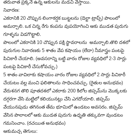
తరువాత ప్రక్కనే ఉన్న ఆకులను మడచి వేస్తాయి.
నివారణ:
ఎకరానికి 20 చొప్పున లింగాకర్షక బుట్టలను (డెల్టా ట్రాప్స్) పొలంలో
అమర్చాలి. ఒక చిన్న రేగు కంపను వుపయోగించి ఆకు ముడత పురుగు
గూళ్ళను విడగొట్టాలి.
పొలంలో ఎకరానికి 10 చొప్పున పక్షి స్థావరాలను అమర్చాలి.తొలి దశలో
పురుగుల నివారణకు 5 శాతం వేప కషాయం (లేదా) నీమాస్త్రం పంటపై
పిచికారీ చేయాలి. (అవసరాన్ని బట్టి వారం రోజుల వ్యవధిలో 2-3 సార్లు
పంటపై పిచికారీ చేసుకోవచ్చు.)
5 శాతం వావిలాకు కషాయం వారం రోజుల వ్యవధిలో 2 సార్లు పిచికారీ
చేయటం వల్ల మంచి ఫలితాలను సాధించవచ్చు. (రైతుల అనుభవం)
వేరుశనగ తొలి పూతదశలో ఎకరాకు 200 కిలోల జిప్సమ్ను మొక్కలకు
దగ్గరగా వేసి మట్టిలో కలియునట్లు చేసి ఎగదోయాలి. జిప్సమ్
వేయునపుడు తగినంత తేమ భూమిలో ఉండటం అవసరం. జిప్సమ్
వేసిన పొలాలలో ఆకు ముడత పురుగు ఉధృతి తక్కువగా వుండటం
గమనించాం. (రచయిత అనుభవం)
ఆకుమచ్చ తెగులు: