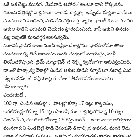
ఒకే ఒక చెట్టు మునగ…పేదవాడి ఆహారం’ అంటూ దాని గొప్పతనం
గురించి పత్రికల్లో వ్యాసాలూ రాశాడు క్యాస్ట్రో. ఇప్పుడు క్యూబా వాసులు
మునగాకుని పండించి, పొడి చేసి విక్రయిస్తున్నారు. భారత్‌ కూడా మునగ
ఆకుల పొడిని ఎగుమతి చేయడం ప్రారంభించింది. కానీ ఆకుని తినడం
పట్ల ఇప్పటికీ మనదగ్గర అలసత్వమే.
నిజానికి ప్రాచీన కాలం నుంచీ ఆఫ్రికా దేశాల్లోనూ భారత్‌లోనూ తాజా
మునగాకుల్ని తినే అలవాటు ఉంది. మధ్యలో మాయమై, మళ్లీ
తెరమీదకొచ్చింది. టైమ్‌ మ్యాగజైన్‌ ‘ద నెక్స్ట్‌ క్వినోవా’గా అభివర్ణించింది.
దాంతో పాశ్చాత్య దేశాల్లో ఎండిన ఆకుల పొడిని స్మూతీలూ సలాడ్ల మీద
చల్లుకోవడం, టీ, సప్లిమెంట్ల రూపంలో తీసుకోవడం అలవాటు
చేసుకున్నారు.
ఎందుకంటే…
100 గ్రా. ఎండిన ఆకుల్లో… పాలల్లో కన్నా 17 రెట్లు కాల్షియం,
అరటిపండ్లలోకన్నా 15 రెట్లు పొటాషియం, క్యారెట్లలోకన్నా 10 రెట్లు
విటమిన్‌-ఎ, పాలకూరలోకన్నా 25 రెట్లు ఐరన్‌… ఇలా చాలా లభిస్తాయి.
మునగాకుని ఎండబెట్టి పొడి చేసుకునే తినాల్సిన అవసరం మనకి లేదు.
తాజా మునగాకు పుష్కలం. ఒకప్పుడు శుభసూచకం కాదన్న కారణంతో