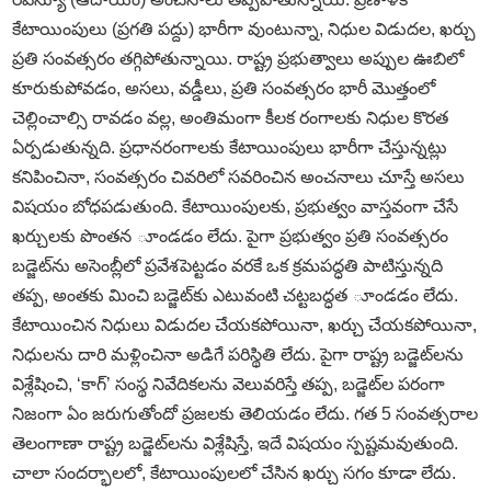
కేటాయింపులు (ప్రగతి పద్దు) భారీగా వుంటున్నా, నిధుల విడుదల, ఖర్చు
ప్రతి సంవత్సరం తగ్గిపోతున్నాయి. రాష్ట్ర ప్రభుత్వాలు అప్పుల ఊబిలో
కూరుకుపోవడం, అసలు, వడ్డీలు, ప్రతి సంవత్సరం భారీ మొత్తంలో
చెల్లించాల్సి రావడం వల్ల, అంతిమంగా కీలక రంగాలకు నిధుల కొరత
ఏర్పడుతున్నది. ప్రధానరంగాలకు కేటాయింపులు భారీగా చేస్తున్నట్లు
కనిపించినా, సంవత్సరం చివరిలో సవరించిన అంచనాలు చూస్తే అసలు
విషయం బోధపడుతుంది. కేటాయింపులకు, ప్రభుత్వం వాస్తవంగా చేసే
ఖర్చులకు పొంతన ూండడం లేదు. పైగా ప్రభుత్వం ప్రతి సంవత్సరం
బడ్జెట్‌ను అసెంబ్లీలో ప్రవేశపెట్టడం వరకే ఒక క్రమపద్ధతి పాటిస్తున్నది
తప్ప, అంతకు మించి బడ్జెట్‌కు ఎటువంటి చట్టబద్ధత ూండడం లేదు.
కేటాయించిన నిధులు విడుదల చేయకపోయినా, ఖర్చు చేయకపోయినా,
నిధులను దారి మళ్లించినా అడిగే పరిస్థితి లేదు. పైగా రాష్ట్ర బడ్జెట్‌లను
విశ్లేషించి, ‘కాగ్‌’ సంస్థ నివేదికలను వెలువరిస్తే తప్ప, బడ్జెట్‌ల పరంగా
నిజంగా ఏం జరుగుతోందో ప్రజలకు తెలియడం లేదు. గత 5 సంవత్సరాల
తెలంగాణా రాష్ట్ర బడ్జెట్‌లను విశ్లేషిస్తే, ఇదే విషయం స్పష్టమవుతుంది.
చాలా సందర్భాలలో, కేటాయింపులలో చేసిన ఖర్చు సగం కూడా లేదు.