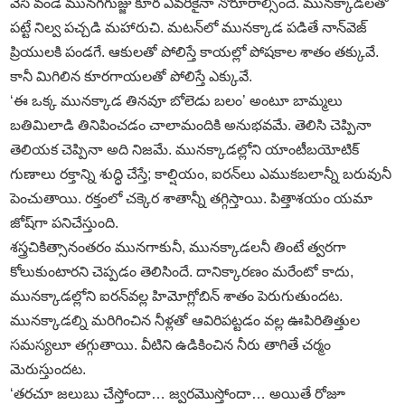
వేసి వండే మునగగుజ్జు కూర ఎవరికైనా నోరూరాల్సిందే. మునక్కాడలతో
పట్టే నిల్వ పచ్చడి మహారుచి. మటన్‌లో మునక్కాడ పడితే నాన్‌వెజ్‌
ప్రియులకి పండగే. ఆకులతో పోలిస్తే కాయల్లో పోషకాల శాతం తక్కువే.
కానీ మిగిలిన కూరగాయలతో పోలిస్తే ఎక్కువే.
‘ఈ ఒక్క మునక్కాడ తినవూ బోలెడు బలం’ అంటూ బామ్మలు
బతిమిలాడి తినిపించడం చాలామందికి అనుభవమే. తెలిసి చెప్పినా
తెలియక చెప్పినా అది నిజమే. మునక్కాడల్లోని యాంటీబయోటిక్‌
గుణాలు రక్తాన్ని శుద్ధి చేస్తే; కాల్షియం, ఐరన్‌లు ఎముకబలాన్నీ బరువునీ
పెంచుతాయి. రక్తంలో చక్కెర శాతాన్నీ తగ్గిస్తాయి. పిత్తాశయం యమా
జోష్‌గా పనిచేస్తుంది.
శస్త్రచికిత్సానంతరం మునగాకునీ, మునక్కాడలనీ తింటే త్వరగా
కోలుకుంటారని చెప్పడం తెలిసిందే. దానిక్కారణం మరేంటో కాదు,
మునక్కాడల్లోని ఐరన్‌వల్ల హిమోగ్లోబిన్‌ శాతం పెరుగుతుందట.
మునక్కాడల్ని మరిగించిన నీళ్లతో ఆవిరిపట్టడం వల్ల ఊపిరితిత్తుల
సమస్యలూ తగ్గుతాయి. వీటిని ఉడికించిన నీరు తాగితే చర్మం
మెరుస్తుందట.
‘తరచూ జలుబు చేస్తోందా… జ్వరమొస్తోందా… అయితే రోజూ