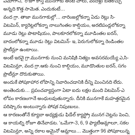
ఏమోగానీ, ‘రోజూ కాస్త మునగాకు తింటే చాలు, వందేళ్లు బతకొచ్చు
అన్నది కొత్త సామెత. ఎందుకంటే…
వంద గ్రా. తాజా మునగాకుల్లో… నారింజల్లోకన్నా ఏడు రెట్లు సి-
విటమిన్‌, క్యారెట్లలోకన్నా నాలుగింతల కాల్షియం, అరటిపండ్లలోకన్నా
మూడు రెట్లు పొటాషియం, పాలకూరలోకన్నా మూడింతల ఐరన్‌,
బాదంలోకన్నా మూడు రెట్లు విటమిన్‌- ఇ, పెరుగులోకన్నా రెండింతల
ప్రొటీన్లూ ఉంటాయి.
అంటే ఇరవై గ్రా.మునగాకు నుంచి మనిషికి నిత్యం అవసరమయ్యే ఎ,సి-
విటమిన్లూ, వంద గ్రా.ఆకు నుంచి కాల్షియం, మూడొంతుల ఐరన్‌, సగం
ప్రొటీన్లూ దొరుకుతాయి.
అందుకే పోషకాహార లోపాన్ని నివారించడానికి దీన్ని మించినది లేదు.
అంతెందుకు… ప్రపంచవ్యాప్తంగా ఏటా ఐదు లక్షల మంది విటమిన్‌-ఎ
లోపం కారణంగానే అంధులవుతున్నారు. దీనికి మునగాకే మహత్తరమైన
పరిష్కారం అంటున్నారు పోషక నిపుణులు.
ఆ కారణంతోనే క్యూబా అధ్యక్షుడు ఫిడేల్‌ క్యాస్ట్రో మునగ చెట్లను పెంచి,
ఆ కాయల్ని రోజూ తినేవాడట. ‘ఒమేగా-3, 6, 9 ఫ్యాటీఆమ్లాలూ, సకల
విటమిన్లూ, అన్ని రకాల అమైనో ఆమ్లాలు… మొత్తంగా 96 పోషకాలున్న