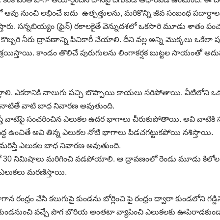
 ఆవు నుంచి లభించే ఐదు ఉత్పత్తులను, మరికొన్ని జీవ సంబంధ పదార్ధా
ారు. సన్నబియ్యం (ఫైన్‌) రకాలకైతే వెన్నుదశలో ఒకసారి మూడు శాతం పం
బ్బరి నీరు ద్రావణాన్ని పిచికారీ చేయాలి. దీని వల్ల అన్ని మొక్కలు ఒక
ఆశ్రయిస్తాయి. కాండం తొలిచే పురుగులను లింగాకర్షక బుట్టల సాయంతో 
చల్లాలి. ఎకరానికి నాలుగు పచ్చి బొప్పాయి కాయలు సరిపోతాయి. వీటిలోని 
ై నాటితే వాటి బాధ నివారణ అవుతుంది.
ను పరిస్తే వాటిపై సంచరించిన ఎలుకల ఉదర భాగాలు చీరుకుపోతాయి. అవి వ
 వద్ద ఉంచితే అవి తిన్న ఎలుకల నోటి భాగాలు పిడచగట్టుకపోయి నశిస్తాయి.
మరిస్తే ఎలుకల బాధ నివారణ అవుతుంది.
ో 30 నిమిషాలు మరిగించి వడపోయాలి. ఆ ద్రావణంలో రెండు మూడు కిలోల జ
న ఎలుకలు మరణిస్తాయి.
రంధ్రం చేసి కలుగుపై కుండను బోర్లించి పై రంధ్రం ద్వారా కుండలోని గడ్డిని
కుండనుంచి వచ్చే పొగ బొరియ అంతటా వ్యాపించి ఎలుకలకు ఊపిరాడకుండా