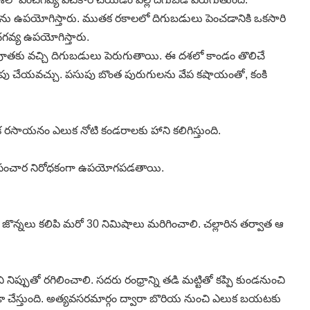
లను ఉపయోగిస్తారు. ముతక రకాలలో దిగుబడులు పెంచడానికి ఒకసారి
చగవ్య ఉపయోగిస్తారు.
ేలా పూతకు వచ్చి దిగుబడులు పెరుగుతాయి. ఈ దశలో కాండం తొలిచే
అదుపు చేయవచ్చు. పసుపు బొంత పురుగులను వేప కషాయంతో, కంకి
ఒక రసాయనం ఎలుక నోటి కండరాలకు హాని కలిగిస్తుంది.
ాటికి సంచార నిరోధకంగా ఉపయోగపడతాయి.
ొన్నలు కలిపి మరో 30 నిమిషాలు మరిగించాలి. చల్లారిన తర్వాత ఆ
 నిప్పుతో రగిలించాలి. సదరు రంధ్రాన్ని తడి మట్టితో కప్పి కుండనుంచి
 చేస్తుంది. అత్యవసరమార్గం ద్వారా బొరియ నుంచి ఎలుక బయటకు