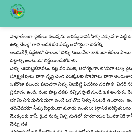
సాధారణంగా రైతులు కలుపును అరికట్టడానికి నీళ్ళు ఎక్కువగా పెట్టి
ఉన్న నేలల్లో గాలి ఆడక వరి వేళ్ళు ఆరోగ్యంగా పెరగవు.
అందుకే శ్రీ పద్ధతిలో పొలంలో నీళ్ళు నిలబడేలా కాకుండా కేవలం పొలం తడ
పెట్టాల్సి ఉంటుందో నిర్ణయించుకోవాలి.
నీళ్ళు నిలబెట్టకపోవటం వల్ల వరి మొక్క ఆరోగ్యంగా, లోతుగా అన్ని వ
సూక్ష్మజీవులు బాగా వృద్ధి చెంది మొక్కలకు పోషకాలు బాగా అందుతా
ఒకరోజు ముందు పలుచగా నీళ్ళు నిలబెట్టి వీడర్‌ను నడపాలి. వీడర్‌ 
ప్రమాదం ఉంది. పంట పొట్ట దశకు వచ్చినప్పటి నుండి ఒక అంగుళం మేర న
భూమి ఎగుడుదిగుడుగా ఉంటే ఒక చోట నీళ్ళు నిలబడి ఉంటాయి. ఇంకో
తడిచేవరకూ నీళ్ళు పెట్టకుండా మూడు వంతులు (స్థానిక పరిస్థితులను బ
మొక్కలకు కానీ, క్రింద నున్న చిన్న మడిలో కూరగాయల పెంపకానికి 
వెన్ను దశ
వరిసాగులో ఇది కీలకమైన దశ. వెన్నుదశలో కంకి తయారవుతుంటుంది.