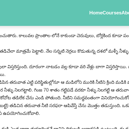
Home
Courses
Ab
 ఉంచుతారు. కాలువల ప్రాంతాల లోనే కాకుండా చెరువులు, బోర్లకింద కూడా ప
ిచేలా మాత్రమే పెట్టాలి. నేల సన్నటి నెర్రలు కొడుతున్న దశలో మళ్ళీ నీళ్ళు ప
ైపులా విస్తరిస్తుంది. దూరంగా నాటడం వల్ల కూడా వరి వేళ్లు బాగా విస్తరిస
యి.
నడిపిన తరువాత ఎట్టి పరిస్థితుల్లోనూ ఆ మడిలోని మురికి నీటిని క్రింది
ీళ్ళు నిలగట్టాలి. గింజ 70 శాతం గట్టిపడే వరకూ నీళ్ళు నిలగట్టి ఆ తరువ
చోట తడిలేక చేను ఎండి పోతుంది. నీటిని సమర్ధవంతంగా వినియోగించుకో
ట్టి) తడిచిన తరువాత నీటి సరఫరా ఆపివేస్తే చేను మొత్తం తడుస్తుంది. ఒకవ
కానీ ఉపయోగించుకోవాలి.
 కంకి ఎంత బాగా తయారైందనే దానిపై దిగుబడి ఆధారపడి ఉంటుంది. ఈ దశల