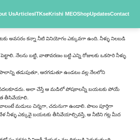
out Us
Articles
ITKs
eKrishi MEO
Shop
Updates
Contact
ంటకు అవసరం కన్నా నీటి వినియోగం ఎక్కువగా ఉంది. నీళ్ళు నిలబడి
ెట్టాలి. నేలను బట్టి, వాతావరణం బట్టి ఎన్ని రోజులకు ఒకసారి నీళ్ళు
్తాయి. పొలాన్ని తడుపుతూ, ఆరగడుతూ ఉండటం వల్ల నేలలోని
 మడికి వదలకూడదు. అలా చేస్తే ఆ మడిలో పోషకాలన్నీ బయటకు పోయే
ాత తీసివేయాలి.
వాలంటే మడులు చిన్నగా, చదునుగా ఉండాలి. పొలం పూర్తిగా
ేళ నీళ్ళు ఎక్కువై బయటకు తీసివేయాల్సివస్తే, ఆ నీటిని గట్ల మీద
ో పంచగవ్య పిచికారీ చేయడం వల్ల దిగుబడి పెరుగుతుంది.