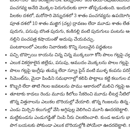
పంచగవ్య అనేది మొక్కల పెరుగుదలకు బాగా తోడ్పడుతుంది. ఇందులో
పిలకల దశలో, మరోసారి వెన్నుదశలో 3 శాతం పంచగవ్యను ఉపయోగిస్త
పూత దశలో 10 శాతం మజ్జిగ (చల్ల) ద్రావణం లేదా మూడు శాతం లేత కొ
పురుగు, పసుపు బొంత పురుగు, కంకినల్లి వంటి పురుగులు పంటను 
నల్లిని పంచపత్ర కషాయంతో అదుపు చేయవచ్చు.
పంటకాలంలో ఎలుకల నివారణకు కొన్ని సులువైన పద్ధతులు
పచ్చి బొప్పాయి కాయను చిన్న చిన్న ముక్కలుగా కోసి పొలం గట్లపై 
ఎలుక వికర్షకాలైన జిల్లేడు, పసుపు, ఆముదం మొక్కలను పొలం గట్లప
పొలం గట్లపై ఇంగ్లీషు తుమ్మ లేదా స్క్రూ పైన్‌ వంటి ముళ్ళ కంప
సిమెంట్‌ను, మైదా పిండిని సమభాగాల్లో కలిపి పొట్లాలు కట్టి కలుగుల
కొబ్బరి లేదా తాటి గెలల జవటలను పాము ఆకారంలో మలిచి గట్లపై అ
తూటాకు కాడలు రెండు మూడు కిలోలు సేకరించి మూడు లీటర్ల నీటిల
జొన్న విత్తనాలను ఎలుకల బొరియల్లో వేయాలి. జొన్న గింజలను తిన్
ఎండు మిర్చిని కలుగుల్లో వేసి అగ్గిపుల్ల వెలిగించి మూసి ఊదరబెట్టాలి.
మట్టికుండను ఎండుగడ్డితో నింపి నీరు చిలకరించాలి. కుండ అడుగు భాగాన 
పొగ బయటకు పోకుండా ఎలుక బొరియల్లోకి పోయేలా ఊదరబెట్టాలి. 