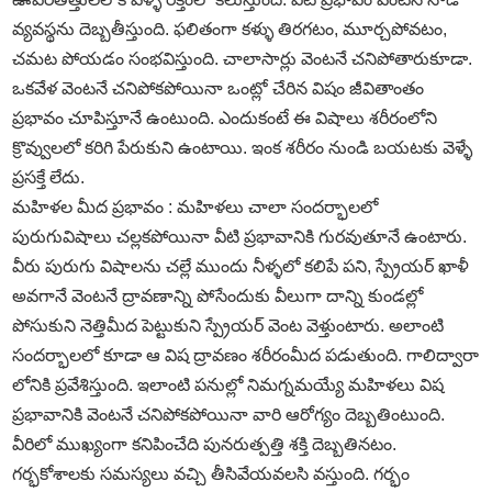
వ్యవస్థను దెబ్బతీస్తుంది. ఫలితంగా కళ్ళు తిరగటం, మూర్చపోవటం,
చమట పోయడం సంభవిస్తుంది. చాలాసార్లు వెంటనే చనిపోతారుకూడా.
ఒకవేళ వెంటనే చనిపోకపోయినా ఒంట్లో చేరిన విషం జీవితాంతం
ప్రభావం చూపిస్తూనే ఉంటుంది. ఎందుకంటే ఈ విషాలు శరీరంలోని
క్రొవ్వులలో కరిగి పేరుకుని ఉంటాయి. ఇంక శరీరం నుండి బయటకు వెళ్ళే
ప్రసక్తే లేదు.
మహిళల మీద ప్రభావం : మహిళలు చాలా సందర్భాలలో
పురుగువిషాలు చల్లకపోయినా వీటి ప్రభావానికి గురవుతూనే ఉంటారు.
వీరు పురుగు విషాలను చల్లే ముందు నీళ్ళలో కలిపే పని, స్ప్రేయర్‌ ఖాళీ
అవగానే వెంటనే ద్రావణాన్ని పోసేందుకు వీలుగా దాన్ని కుండల్లో
పోసుకుని నెత్తిమీద పెట్టుకుని స్ప్రేయర్‌ వెంట వెళ్తుంటారు. అలాంటి
సందర్భాలలో కూడా ఆ విష ద్రావణం శరీరంమీద పడుతుంది. గాలిద్వారా
లోనికి ప్రవేశిస్తుంది. ఇలాంటి పనుల్లో నిమగ్నమయ్యే మహిళలు విష
ప్రభావానికి వెంటనే చనిపోకపోయినా వారి ఆరోగ్యం దెబ్బతింటుంది.
వీరిలో ముఖ్యంగా కనిపించేది పునరుత్పత్తి శక్తి దెబ్బతినటం.
గర్భకోశాలకు సమస్యలు వచ్చి తీసివేయవలసి వస్తుంది. గర్భం