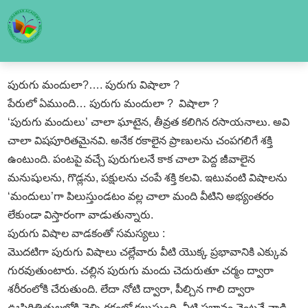
పురుగు మందులా?…. పురుగు విషాలా ?
పేరులో ఏముంది… పురుగు మందులా ? విషాలా ?
‘పురుగు మందులు’ చాలా ఘాటైన, తీవ్రత కలిగిన రసాయనాలు. అవి
చాలా విషపూరితమైనవి. అనేక రకాలైన ప్రాణులను చంపగలిగే శక్తి
ఉంటుంది. పంటపై వచ్చే పురుగులనే కాక చాలా పెద్ద జీవాలైన
మనుషులను, గొడ్లను, పక్షులను చంపే శక్తి కలవి. ఇటువంటి విషాలను
‘మందులు’గా పిలుస్తుండటం వల్ల చాలా మంది వీటిని అభ్యంతరం
లేకుండా విస్తారంగా వాడుతున్నారు.
పురుగు విషాల వాడకంతో సమస్యలు :
మొదటిగా పురుగు విషాలు చల్లేవారు వీటి యొక్క ప్రభావానికి ఎక్కువ
గురవుతుంటారు. చల్లిన పురుగు మందు చెదురుతూ చర్మం ద్వారా
శరీరంలోకి చేరుతుంది. లేదా నోటి ద్వారా, పీల్చిన గాలి ద్వారా
ఊపిరితిత్తులలోకి వెళ్ళి రక్తంలో కలుస్తుంది. వీటి ప్రభావం వెంటనే నాడి