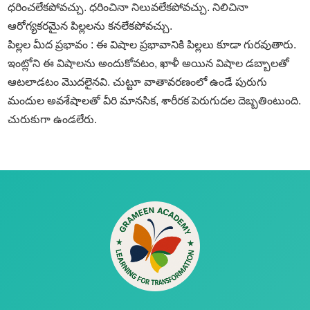
ధరించలేకపోవచ్చు. ధరించినా నిలువలేకపోవచ్చు. నిలిచినా
ఆరోగ్యకరమైన పిల్లలను కనలేకపోవచ్చు.
పిల్లల మీద ప్రభావం : ఈ విషాల ప్రభావానికి పిల్లలు కూడా గురవుతారు.
ఇంట్లోని ఈ విషాలను అందుకోవటం, ఖాళీ అయిన విషాల డబ్బాలతో
ఆటలాడటం మొదలైనవి. చుట్టూ వాతావరణంలో ఉండే పురుగు
మందుల అవశేషాలతో వీరి మానసిక, శారీరక పెరుగుదల దెబ్బతింటుంది.
చురుకుగా ఉండలేరు.