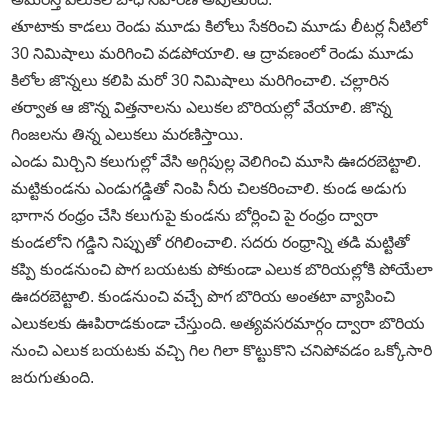
తూటాకు కాడలు రెండు మూడు కిలోలు సేకరించి మూడు లీటర్ల నీటిలో
30 నిమిషాలు మరిగించి వడపోయాలి. ఆ ద్రావణంలో రెండు మూడు
కిలోల జొన్నలు కలిపి మరో 30 నిమిషాలు మరిగించాలి. చల్లారిన
తర్వాత ఆ జొన్న విత్తనాలను ఎలుకల బొరియల్లో వేయాలి. జొన్న
గింజలను తిన్న ఎలుకలు మరణిస్తాయి.
ఎండు మిర్చిని కలుగుల్లో వేసి అగ్గిపుల్ల వెలిగించి మూసి ఊదరబెట్టాలి.
మట్టికుండను ఎండుగడ్డితో నింపి నీరు చిలకరించాలి. కుండ అడుగు
భాగాన రంధ్రం చేసి కలుగుపై కుండను బోర్లించి పై రంధ్రం ద్వారా
కుండలోని గడ్డిని నిప్పుతో రగిలించాలి. సదరు రంధ్రాన్ని తడి మట్టితో
కప్పి కుండనుంచి పొగ బయటకు పోకుండా ఎలుక బొరియల్లోకి పోయేలా
ఊదరబెట్టాలి. కుండనుంచి వచ్చే పొగ బొరియ అంతటా వ్యాపించి
ఎలుకలకు ఊపిరాడకుండా చేస్తుంది. అత్యవసరమార్గం ద్వారా బొరియ
నుంచి ఎలుక బయటకు వచ్చి గిల గిలా కొట్టుకొని చనిపోవడం ఒక్కోసారి
జరుగుతుంది.