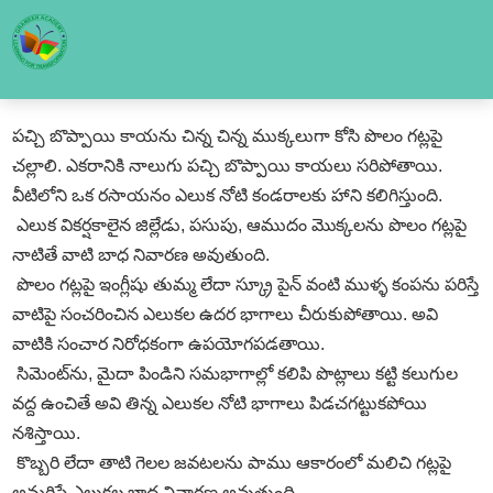
పచ్చి బొప్పాయి కాయను చిన్న చిన్న ముక్కలుగా కోసి పొలం గట్లపై
చల్లాలి. ఎకరానికి నాలుగు పచ్చి బొప్పాయి కాయలు సరిపోతాయి.
వీటిలోని ఒక రసాయనం ఎలుక నోటి కండరాలకు హాని కలిగిస్తుంది.
ఎలుక వికర్షకాలైన జిల్లేడు, పసుపు, ఆముదం మొక్కలను పొలం గట్లపై
నాటితే వాటి బాధ నివారణ అవుతుంది.
పొలం గట్లపై ఇంగ్లీషు తుమ్మ లేదా స్క్రూ పైన్‌ వంటి ముళ్ళ కంపను పరిస్తే
వాటిపై సంచరించిన ఎలుకల ఉదర భాగాలు చీరుకుపోతాయి. అవి
వాటికి సంచార నిరోధకంగా ఉపయోగపడతాయి.
సిమెంట్‌ను, మైదా పిండిని సమభాగాల్లో కలిపి పొట్లాలు కట్టి కలుగుల
వద్ద ఉంచితే అవి తిన్న ఎలుకల నోటి భాగాలు పిడచగట్టుకపోయి
నశిస్తాయి.
కొబ్బరి లేదా తాటి గెలల జవటలను పాము ఆకారంలో మలిచి గట్లపై
అమరిస్తే ఎలుకల బాధ నివారణ అవుతుంది.