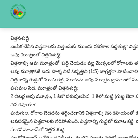
విత్తనశుద్ధి
ఎంపిక చేసిన విత్తనాలను విత్తేందుకు ముందు రకరకాల పద్ధతుల్లో వ
ఆవు మూత్రంతో విత్తనశుద్ధి:
విత్తనాల్ని ఆవు మూత్రంతో శుద్ధి చేయడం వల్ల మొక్కలలో రోగాలకు తట్
ఆవు మూత్రానికి ఐదు పాళ్ళ నీటి నిష్పత్తిని (1:5) జాగ్రత్తగా పాట
విత్తనాన్ని గుడ్డలో మూట కట్టి, మూటను ఆవు మూత్రం ద్రావణంలో సుమా
పశువుల పేడ, మూత్రంతో విత్తనశుద్ధి:
2 లీటర్ల ఆవు మూత్రం, 1 కిలో పశువులపేడ, 1 కిలో మట్టి (గుట్ట లేదా
వస కషాయం:
పురుగుల, రోగాల బెడదను తగ్గించడానికి విత్తనాల్ని వస కషాయంతో కూ
అవసరమైన విత్తనాలకు సరిపోతుంది. విత్తనాల్ని గుడ్డలో మూట కట్ట
సూడో మోనాస్‌తో విత్తన శుద్ధి:
సూడోమోనాస్‌ అనేది ఒక శిలీంద్రం. ఈ జీవి పదార్థం వరిలో చాలా రోగ క