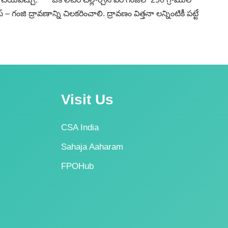
ంజి ద్రావణాన్ని చిలకరించాలి. ద్రావణం విత్తనా లన్నింటికీ పట్టే
Visit Us
CSA India
Sahaja Aaharam
FPOHub