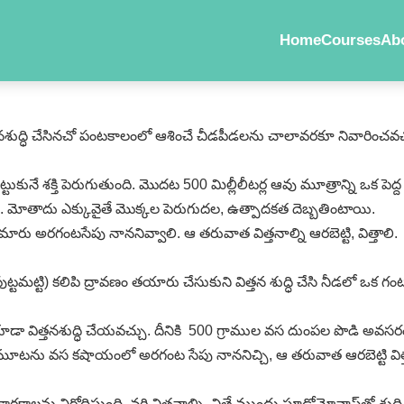
Home
Courses
Ab
ిత్తనశుద్ధి చేసినచో పంటకాలంలో ఆశించే చీడపీడలను చాలావరకూ నివారించవచ
టుకునే శక్తి పెరుగుతుంది. మొదట 500 మిల్లీలీటర్ల ఆవు మూత్రాన్ని ఒక పెద
ించాలి. మోతాదు ఎక్కువైతే మొక్కల పెరుగుదల, ఉత్పాదకత దెబ్బతింటాయి.
రు అరగంటసేపు నాననివ్వాలి. ఆ తరువాత విత్తనాల్ని ఆరబెట్టి, విత్తాలి.
 పుట్టమట్టి) కలిపి ద్రావణం తయారు చేసుకుని విత్తన శుద్ధి చేసి నీడలో ఒక
డా విత్తనశుద్ధి చేయవచ్చు. దీనికి 500 గ్రాముల వస దుంపల పొడి అవసరం. ద
ి, మూటను వస కషాయంలో అరగంట సేపు నాననిచ్చి, ఆ తరువాత ఆరబెట్టి విత్
ారకాలను నిరోధిస్తుంది. వరి విత్తనాల్ని, విత్తే ముందు సూడోమోనాస్‌తో శు