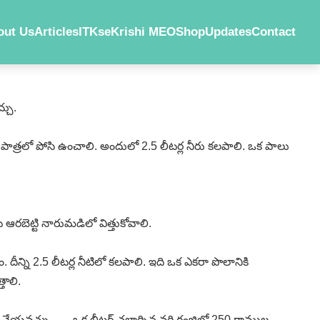
out Us
Articles
ITKs
eKrishi MEO
Shop
Updates
Contact
్చు.
్ద పాత్రలో పోసి ఉంచాలి. అందులో 2.5 లీటర్ల నీరు కలపాలి. ఒక పాలు
 గంట ఆరబెట్టి నారుమడిలో విత్తుకోవాలి.
ీన్ని 2.5 లీటర్ల నీటిలో కలపాలి. ఇది ఒక ఎకరా పొలానికి
తాలి.
ద్ధి చేయవచ్చు. ఒక లీటర్‌ చల్లార్చిన వరి గంజిలో 250 గ్రాముల