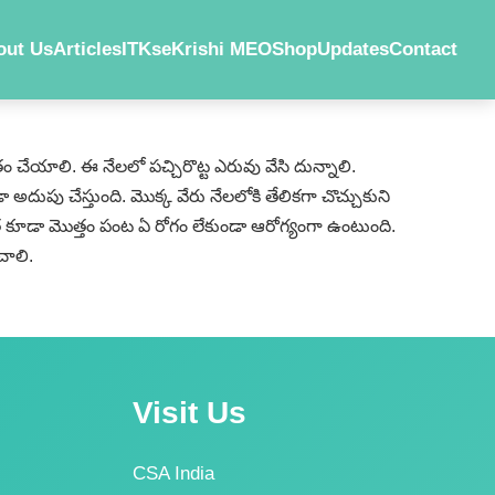
out Us
Articles
ITKs
eKrishi MEO
Shop
Updates
Contact
ం చేయాలి. ఈ నేలలో పచ్చిరొట్ట ఎరువు వేసి దున్నాలి.
ు చేస్తుంది. మొక్క వేరు నేలలోకి తేలికగా చొచ్చుకుని
ాత కూడా మొత్తం పంట ఏ రోగం లేకుండా ఆరోగ్యంగా ఉంటుంది.
చాలి.
Visit Us
CSA India