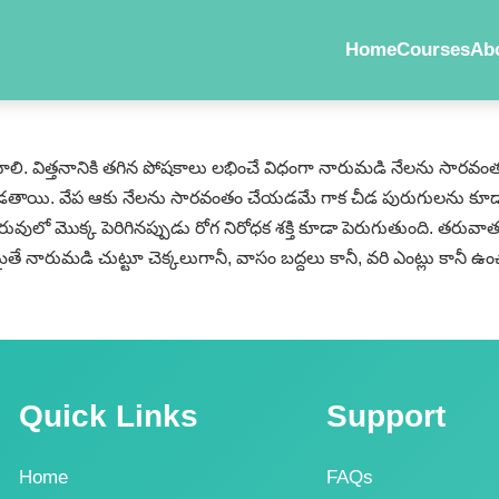
Home
Courses
Ab
కోవాలి. విత్తనానికి తగిన పోషకాలు లభించే విధంగా నారుమడి నేలను సారవంత
తాయి. వేప ఆకు నేలను సారవంతం చేయడమే గాక చీడ పురుగులను కూడా అదుప
వులో మొక్క పెరిగినప్పుడు రోగ నిరోధక శక్తి కూడా పెరుగుతుంది. తరువ
 నారుమడి చుట్టూ చెక్కలుగానీ, వాసం బద్దలు కానీ, వరి ఎంట్లు కానీ ఉం
Quick Links
Support
Home
FAQs