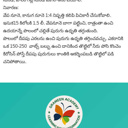
నివారణ:
వేప నూనె, కానుగ నూనె 1:4 నిష్పత్తి కలిపి పిచికారీ చేసుకోవాలి.
ఇసుక15 కిలోలకి 1.5 లీ. వేపనూనె బాగా పట్టించి, రాత్రంతా ఉంచి
ఉదయాన్నే పొలంలో చల్లితే పురుగు ఉధృతి తగ్గుతుంది.
పొలంలో దీపపు ఎరలను ఉంచి పురుగు ఉధృతి తగ్గించవచ్చు. ఎకరానికి
ఒక 150-250 వాట్స్‌ బల్బు ఉంచి దానికింద తొట్టిలో నీరు పోసి కొంచెం
కిరోసిన్‌ పోస్తే దీపపు పురుగులు కాంతికి ఆకర్శింపబడి తొట్టిలో పడి
చనిపోతాయి.