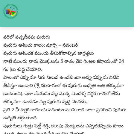
వరిలో పచ్చదీపపు పురుగు
పురుగు ఆశించు కాలం: మార్చి – నవంబర్‌
పురుగు ఆశించక ముందు తీసుకోవాల్సిన జాగ్రత్తలు
నాటే ముందు నారు మొక్కలను 5 శాతం వేప గింజల కషాయంతో 24
గం||లు శుద్ధి చేయాలి.
పొలంలో ఎప్పుడూ నీరు నిలువ ఉంచకుండా అప్పుడప్పుడు నీటిని
తీసేస్తూ ఉండాలి (‘శ్రీ వరిసాగులో ఈ పురుగు ఉధృతి అతి తక్కువగా
ఉంటుంది). ఇలా చేయడం వల్ల మొక్క మొదళ్ళ దగ్గర గాలిలో తేమ
తక్కువగా ఉండడం వల్ల పురుగు వృద్ది చెందదు.
ప్రతి 2 మీటర్లకి కాలిబాట వదలటం వలన గాలి బాగా ప్రసరించి పురుగు
ఉధృతి తగ్గుతుంది.
పురుగులు గుడ్లు పెట్టే గడ్డి, కలుపు మొక్కలను ఎప్పటికప్పుడు పొలం
నుండి, పొలం గట్ల నుండి పీకి నాశనం చేయాలి.