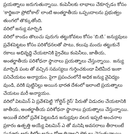
ప్రయత్నాలు జరుగుతున్నాయి. కంపెనీలకు లాభాలు చేకూర్చడం కోసం
‘కార్జిజనా ప్రోటోకాల్‌’ లాంటి అంతర్జాతీయ ఒప్పందాలను ప్రభుత్వం
తుంగలో తొక్కుతోంది.
వరిలో జన్యు మార్పిడి
వరిలో కాండం తొలుచు పురుగు తట్టుకోవటం కోసం ‘బి.టి.’ జన్యువులు
ప్రవేశపెట్టటం కోసం పరిశోధనలతో పాటు, కలుపు మందు తట్టుకునే
రకాలు అభివృద్ధి చేయటానికి ప్రైవేటు కంపెనీలు, జాతీయ,
అంతర్జాతీయ పరిశోధనా స్థానాలు ప్రయత్నాలు చేస్తున్నాయి. జన్యు
మార్పిడి పంట తో వచ్చిన సమస్యలు గుర్తించకుండా వీటిమీద ఇంకా
పనిచేయటం అన్యాయం. పైగా ప్రపంచంలోనే అధిక జన్యు వైవిధ్యం
వుండి, వరికి పుట్టినిల్లు అయిన భారత దేశంలో ఇలాంటి ప్రయత్నాలు
చేయటం మరీ అన్యాయం.
వరిలో విటమిన్‌ ఏ ప్రవేశపెట్టి ‘గోల్డెన్‌ రైస్‌’ పేరుతో విడుదల చేయటానికి
జాతీయ, అంతర్జాతీయ పరిశోధనా స్థానాలు ప్రయత్నాలు చేస్తున్నాయి.
అయితే వరిలో ప్రవేశ పెట్టబడిన జన్యువుల వలన ఇప్పటి అంచనాల
ప్రకారం ఉత్పత్తి అయ్యే విటమిన్‌ ఎ తో మనిషి అవసరాలు తీరాలంటే
సుమారు ఆరు కిలోల అన్నం రోజు తినాలని లెక్కలు చెపుతున్నాయి.