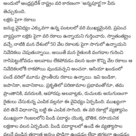
అందులో ఆంధ్రప్రదేశ్‌ రాష్ట్రం వరి కారణంగా ‘అన్నపూర్ణ’గా పేరు
తెచ్చుకుంది.
లక్షకు పైగా రకాలు
జన్యు వైవిధ్యం ఎక్కువగా ఉన్న పంటలలో వరి ముఖ్యమైనది. ప్రపంచ
వ్యాప్తంగా లక్షకు పైగా వరి రకాలు ఉన్నాయని గుర్తించారు. స్వాతంత్య్రం
వచ్చే నాటికి మన దేశంలో 50 వేల రకాలకు పైగా సాగులో ఉన్నాయని
నివేదికలు చెపుతున్నాయి. అయితే మన రైతులకి వంగడాల గురించి
రాసిపెట్టుకోవడం అలవాటు లేకపోవడం వలన ఇంకా కొన్ని వేల రకాలు ఆ
నివేదికలలోకి రాకపోయి వుండవచ్చని అంచనా. ఆసియా ఖండంలో
పండే వరిలో మూడు ప్రాంతీయ రకాలు ఉన్నాయి. ఇవి ఇండికా,
జపానికా, జవానికాలు. ప్రకృతిలో పరిణామాల ప్రభావంతోనూ, తమ
ప్రాంతానికి, వనరులకి, ఆహారపు అలవాట్లకు, రుచులకు అనుగుణంగా
రైతులు చేసుకున్న ఎంపిక వల్లనూ ఈ వైవిధ్యం ఏర్పడింది. ముఖ్యంగా
వరి తినే విధానాన్ని బట్టి ఈ ఎంపిక సాగింది. ఈ వరి రకాల్లో వ్యత్యాసం
ముఖ్యంగా గింజలలోని పిండి పదార్థం యొక్క భౌతిక, రసాయనిక
లక్షణాల వలన ఏర్పడింది. పిండి పదార్థాలలో ఉండే ఈ వ్యత్యాసాల
వలనే వండిన తర్వాత అన్నం పొడిగా ఉండడం లేదా జిగటగా ఉండడం