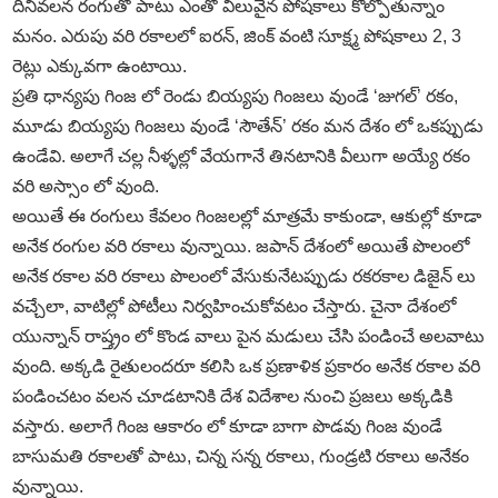
దీనివలన రంగుతో పాటు ఎంతో విలువైన పోషకాలు కోల్పోతున్నాం
మనం. ఎరుపు వరి రకాలలో ఐరన్‌, జింక్‌ వంటి సూక్ష్మ పోషకాలు 2, 3
రెట్లు ఎక్కువగా ఉంటాయి.
ప్రతి ధాన్యపు గింజ లో రెండు బియ్యపు గింజలు వుండే ‘జుగల్‌’ రకం,
మూడు బియ్యపు గింజలు వుండే ‘సౌతేన్‌’ రకం మన దేశం లో ఒకప్పుడు
ఉండేవి. అలాగే చల్ల నీళ్ళల్లో వేయగానే తినటానికి వీలుగా అయ్యే రకం
వరి అస్సాం లో వుంది.
అయితే ఈ రంగులు కేవలం గింజలల్లో మాత్రమే కాకుండా, ఆకుల్లో కూడా
అనేక రంగుల వరి రకాలు వున్నాయి. జపాన్‌ దేశంలో అయితే పొలంలో
అనేక రకాల వరి రకాలు పొలంలో వేసుకునేటప్పుడు రకరకాల డిజైన్‌ లు
వచ్చేలా, వాటిల్లో పోటీలు నిర్వహించుకోవటం చేస్తారు. చైనా దేశంలో
యున్నాన్‌ రాష్త్రం లో కొండ వాలు పైన మడులు చేసి పండించే అలవాటు
వుంది. అక్కడి రైతులందరూ కలిసి ఒక ప్రణాళిక ప్రకారం అనేక రకాల వరి
పండించటం వలన చూడటానికి దేశ విదేశాల నుంచి ప్రజలు అక్కడికి
వస్తారు. అలాగే గింజ ఆకారం లో కూడా బాగా పొడవు గింజ వుండే
బాసుమతి రకాలతో పాటు, చిన్న సన్న రకాలు, గుండ్రటి రకాలు అనేకం
వున్నాయి.