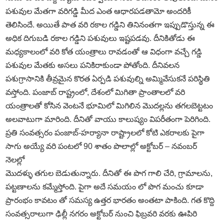
పశువుల మేతగా వరిగడ్డి మీద ఎంత ఆధారపడతామో అందరికీ
తెలిసిందే. అయితే పాత వరి రకాల గడ్డిని తినినంతగా ఇప్పుడొస్తున్న ఈ
అధిక దిగుబడి రకాల గడ్డిని పశువులు ఇష్టపడవు. దీనికితోడు ఈ
మధ్యకాలంలో వరి కోత యంత్రాలు రావడంతో ఆ విధంగా వచ్చే గడ్డి
పశువుల మేతకు అసలు పనికిరాకుండా పోతోంది. దీనివలన
పశుగ్రాసానికి తీవ్రమైన కొరత ఏర్పడి పశువుల్ని అమ్మివేసుకనే పరిస్థితి
వస్తోంది. పంజాబ్‌ రాష్ట్రంలో, దేశంలో మిగితా ప్రాంతాలలో వరి
యంత్రాలతో కోసిన వెంటనే భూమిలో మిగిలిన మొదల్లను తగలబెట్టటం
అలవాటుగా మారింది. దీనితో వాయు కాలుష్యం విపరీతంగా పెరిగింది.
ప్రతి సంవత్సరం పంజాబ్‌-హర్యానా రాష్ట్రాలలో కోటి ఎకరాలకు పైగా
సాగు అయ్యే వరి పంటలో 90 శాతం పొలాల్లో అక్టోబర్‌ – నవంబర్‌
నెలల్లో
మొదళ్ళు తగుల బెడుతున్నారు. దీనితో ఈ పొగ గాలి చేరి, గ్రామాలను,
పట్టణాలను కమ్మేస్తోంది. పైగా అదే సమయం లో పొగ మంచు కూడా
ప్రారంభం కావటం తో సమస్య ఉత్తర భారతం అంతటా పాకింది. గత కొద్ది
సంవత్సరాలుగా ఢిల్లీ నగరం అక్టోబర్‌ నుంచి ఫిబ్రవరి వరకు ఊపిరి