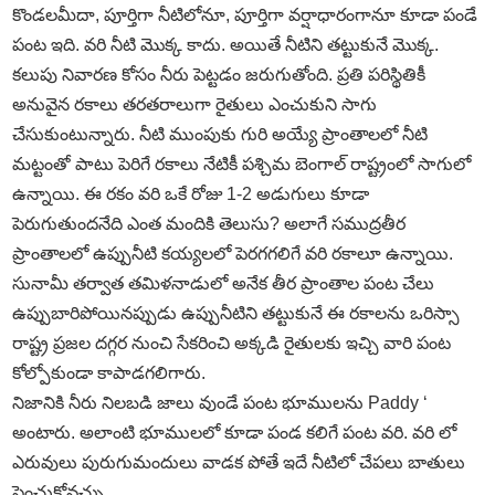
కొండలమీదా, పూర్తిగా నీటిలోనూ, పూర్తిగా వర్షాధారంగానూ కూడా పండే
పంట ఇది. వరి నీటి మొక్క కాదు. అయితే నీటిని తట్టుకునే మొక్క.
కలుపు నివారణ కోసం నీరు పెట్టడం జరుగుతోంది. ప్రతి పరిస్థితికీ
అనువైన రకాలు తరతరాలుగా రైతులు ఎంచుకుని సాగు
చేసుకుంటున్నారు. నీటి ముంపుకు గురి అయ్యే ప్రాంతాలలో నీటి
మట్టంతో పాటు పెరిగే రకాలు నేటికీ పశ్చిమ బెంగాల్‌ రాష్ట్రంలో సాగులో
ఉన్నాయి. ఈ రకం వరి ఒకే రోజు 1-2 అడుగులు కూడా
పెరుగుతుందనేది ఎంత మందికి తెలుసు? అలాగే సముద్రతీర
ప్రాంతాలలో ఉప్పునీటి కయ్యలలో పెరగగలిగే వరి రకాలూ ఉన్నాయి.
సునామీ తర్వాత తమిళనాడులో అనేక తీర ప్రాంతాల పంట చేలు
ఉప్పుబారిపోయినప్పుడు ఉప్పునీటిని తట్టుకునే ఈ రకాలను ఒరిస్సా
రాష్ట్ర ప్రజల దగ్గర నుంచి సేకరించి అక్కడి రైతులకు ఇచ్చి వారి పంట
కోల్పోకుండా కాపాడగలిగారు.
నిజానికి నీరు నిలబడి జాలు వుండే పంట భూములను Paddy ‘
అంటారు. అలాంటి భూములలో కూడా పండ కలిగే పంట వరి. వరి లో
ఎరువులు పురుగుమందులు వాడక పోతే ఇదే నీటిలో చేపలు బాతులు
పెంచుకోవచ్చు.