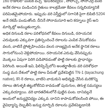
160 రోజులలో పంటకి వచ్చే ‘ఇసుకరవ్వలు’, సొలాచ్చి, సోనాచేర్రి వంటి
అనేక రకాలు పండించిన రైతులు కాలక్రమేణా కేవలం సన్నబియ్యానికే
పరిమితమైపోయారు. ఇప్పుడు వరి విస్తీర్ణంలో సగానికి పైగా బిపిటి-5204
అనే రకమే పండుతోంది. దీనినే సోనామసూరి అని కర్నూలు రైస్‌ అని
మార్కెట్లో అమ్ముతున్నారు.
అధిక దిగుబడి రకాల పరిశోధనలో కేవలం దిగుబడి, రసాయనిక
ఎరువులకు ఎక్కువగా ప్రతిస్పందించే రకాలను ఎంపిక చేసుకోవడం
వలన, వాటినే ప్రోత్సహించడం వలన నాణ్యమైన అనేక స్థానిక రకాలు
సాగులోనుంచి వెళ్లిపోయాయి. రసాయనిక ఎరువు వేసినప్పుడు
మొక్కలు ఏపుగా పెరిగి పడిపోవడంతో పొట్టి రకాలకు ప్రాధాన్యం
పెరిగింది. అయితే ఇవి, ఫిలిప్పిన్స్‌లోని అంతర్జాతీయ వరి పరిశోధనా
సంస్థ మన దేశంలో పొట్టి రకాల పేరుతో ప్రవేశపెట్టిన TN-1 (tayachung
native), IR-8 రకాలు, వాటిని వాడుకుని అభివృద్ధి చేసిన మరికొన్ని
రకాలు తెగుళ్ళకి తట్టుకోలేనివి కావడంతో పురుగుల, తెగుళ్ల సమస్యలు
ఎక్కువయ్యాయి. వరి భారతదేశంలోనే పుట్టిన పంట. దానివల్లనే
అందులో జన్యువైవిధ్యం ఎక్కువ. దానిని కాపాడుకోవలసింది పోయి, ఈ
వైవిధ్యాన్ని దెబ్బతీసే జన్యు మార్పిడి రకాలను ప్రవేశపెట్టడానికి