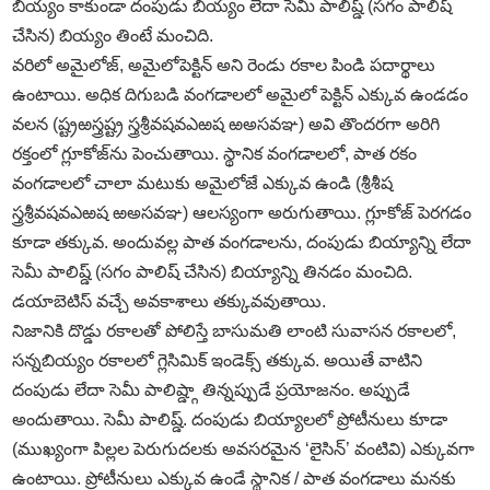
బియ్యం కాకుండా దంపుడు బియ్యం లేదా సెమీ పాలిష్డ్‌ (సగం పాలిష్‌
చేసిన) బియ్యం తింటే మంచిది.
వరిలో అమైలోజ్‌, అమైలోపెక్టిన్‌ అని రెండు రకాల పిండి పదార్థాలు
ఉంటాయి. అధిక దిగుబడి వంగడాలలో అమైలో పెక్టిన్‌ ఎక్కువ ఉండడం
వలన (ష్ట్రఱస్త్రష్ట్ర స్త్రశ్రీవషవఎఱష ఱఅసవఞ) అవి తొందరగా అరిగి
రక్తంలో గ్లూకోజ్‌ను పెంచుతాయి. స్థానిక వంగడాలలో, పాత రకం
వంగడాలలో చాలా మటుకు అమైలోజే ఎక్కువ ఉండి (శ్రీశీష
స్త్రశ్రీవషవఎఱష ఱఅసవఞ) ఆలస్యంగా అరుగుతాయి. గ్లూకోజ్‌ పెరగడం
కూడా తక్కువ. అందువల్ల పాత వంగడాలను, దంపుడు బియ్యాన్ని లేదా
సెమీ పాలిష్డ్‌ (సగం పాలిష్‌ చేసిన) బియ్యాన్ని తినడం మంచిది.
డయాబెటిస్‌ వచ్చే అవకాశాలు తక్కువవుతాయి.
నిజానికి దొడ్డు రకాలతో పోలిస్తే బాసుమతి లాంటి సువాసన రకాలలో,
సన్నబియ్యం రకాలలో గ్లెసిమిక్‌ ఇండెక్స్‌ తక్కువ. అయితే వాటిని
దంపుడు లేదా సెమీ పాలిష్డ్గా తిన్నప్పుడే ప్రయోజనం. అప్పుడే
అందుతాయి. సెమీ పాలిష్డ్‌. దంపుడు బియ్యాలలో ప్రోటీనులు కూడా
(ముఖ్యంగా పిల్లల పెరుగుదలకు అవసరమైన ‘లైసిన్‌’ వంటివి) ఎక్కువగా
ఉంటాయి. ప్రోటీనులు ఎక్కువ ఉండే స్థానిక / పాత వంగడాలు మనకు