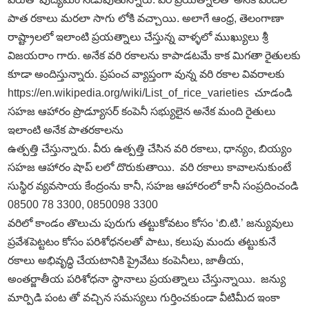
పాత రకాలు మరలా సాగు లోకి వచ్చాయి. అలాగే ఆంధ్ర, తెలంగాణా
రాష్ట్రాలలో ఇలాంటి ప్రయత్నాలు చేస్తున్న వాళ్ళలో ముఖ్యులు శ్రీ
విజయరాం గారు. అనేక వరి రకాలను కాపాడటమే కాక మిగతా రైతులకు
కూడా అందిస్తున్నారు. ప్రపంచ వ్యాప్తంగా వున్న వరి రకాల వివరాలకు
https://en.wikipedia.org/wiki/List_of_rice_varieties చూడండి
సహజ ఆహారం ప్రొడ్యూసర్‌ కంపెనీ సభ్యులైన అనేక మంది రైతులు
ఇలాంటి అనేక పాతరకాలను
ఉత్పత్తి చేస్తున్నారు. వీరు ఉత్పత్తి చేసిన వరి రకాలు, ధాన్యం, బియ్యం
సహజ ఆహారం షాప్‌ లలో దొరుకుతాయి. వరి రకాలు కావాలనుకుంటే
సుస్థిర వ్యవసాయ కేంద్రంను కానీ, సహజ ఆహారంలో కానీ సంప్రదించండి
08500 78 3300, 0850098 3300
వరిలో కాండం తొలుచు పురుగు తట్టుకోవటం కోసం ‘బి.టి.’ జన్యువులు
ప్రవేశపెట్టటం కోసం పరిశోధనలతో పాటు, కలుపు మందు తట్టుకునే
రకాలు అభివృద్ధి చేయటానికి ప్రైవేటు కంపెనీలు, జాతీయ,
అంతర్జాతీయ పరిశోధనా స్థానాలు ప్రయత్నాలు చేస్తున్నాయి. జన్యు
మార్పిడి పంట తో వచ్చిన సమస్యలు గుర్తించకుండా వీటిమీద ఇంకా