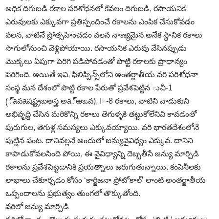
అధిక దిగుబడి రకాల పరిశోధనలో కేవలం దిగుబడి, రసాయనిక
ఎరువులకు ఎక్కువగా ప్రతిస్పందించే రకాలను ఎంపిక చేసుకోవడం
వలన, వాటినే ప్రోత్సహించడం వలన నాణ్యమైన అనేక స్థానిక రకాలు
సాగులోనుంచి వెళ్లిపోయాయి. రసాయనిక ఎరువు వేసినప్పుడు
మొక్కలు ఏపుగా పెరిగి పడిపోవడంతో పొట్టి రకాలకు ప్రాధాన్యం
పెరిగింది. అయితే ఇవి, ఫిలిప్పిన్స్‌లోని అంతర్జాతీయ వరి పరిశోధనా
సంస్థ మన దేశంలో పొట్టి రకాల పేరుతో ప్రవేశపెట్టిన ుచీ-1
(్‌aవaషష్ట్రబఅస్త్ర అa్‌ఱఙవ), I=-8 రకాలు, వాటిని వాడుకుని
అభివృద్ధి చేసిన మరికొన్ని రకాలు తెగుళ్ళకి తట్టుకోలేనివి కావడంతో
పురుగుల, తెగుళ్ల సమస్యలు ఎక్కువయ్యాయి. వరి భారతదేశంలోనే
పుట్టిన పంట. దానివల్లనే అందులో జన్యువైవిధ్యం ఎక్కువ. దానిని
కాపాడుకోవలసింది పోయి, ఈ వైవిధ్యాన్ని దెబ్బతీసే జన్యు మార్పిడి
రకాలను ప్రవేశపెట్టడానికి ప్రయత్నాలు జరుగుతున్నాయి. కంపెనీలకు
లాభాలు చేకూర్చడం కోసం ‘కార్జిజనా ప్రోటోకాల్‌’ లాంటి అంతర్జాతీయ
ఒప్పందాలను ప్రభుత్వం తుంగలో తొక్కుతోంది.
వరిలో జన్యు మార్పిడి