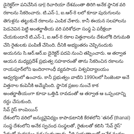
డైరెక్టర్‌గా పనిచేసిన డా|| రిచారియా దేశమంతా తిరిగి అనేక స్థానిక వరి
రకాలను సేకరించారు. టి.ఎన్‌-1, ఐ.ఆర్‌-8 లలో కూడా పురుగులను
తెగుళ్లను తట్టుకునే రకాలను ఎంపిక చేశారు. కానీ ఈయన సలహాలను
పెడచెవిన పెట్టి అంతర్జాతీయ వరి పరిశోధనా సంస్థ ఏ పరీక్షలూ
చేయకుండానే టి.ఎన్‌-1, ఐ.ఆర్‌-8 రకాల విత్తనాలను దేశంలోకి దిగుమతి
చేసి రైతులకు పంపిణీ చేసింది. దీనికి అభ్యంతరం చెప్పినందుకు
అయనను సి.ఆర్‌.ఆర్‌.ఐ డైరెక్టర్‌ పదవి నుంచి తప్పించారు. ఆ తర్వాత
ఆయన మధ్యప్రదేశ్‌ ప్రభుత్వ సహకారంతో తాను సేకరించిన రకాలను
రాయపూర్‌లోని ఇందిరాగాంధీ వ్యవసాయ విశ్వవిద్యాలయం
ఆధ్వర్యంలో ఉంచారు. కానీ ప్రభుత్వం వాటిని 1990లలో సింజెంటా అనే
విత్తనాల కంపెనీకి అమ్మేసింది. స్థానిక ప్రజల నుంచే కాక
అంతర్జాతీయంగా కూడా ఒత్తిడి రావడంతో ఆ తర్వాత ఆ ఒప్పందాన్ని
రద్దు చేసుకుంది.
సేవ్‌ రైస్‌ కాంపెయిన్‌
దేశంలోని వరిలో జన్యువైవిధ్యం కాపాడటానికి కేరళలోని ‘తనల్‌ (thanal)
సంస్థ దేశంలోని అనేక స్వచంధ సంస్థలతో, రైతులతో కలిసి ”సేవ్‌ రైస్‌”
పేరుతో వుద్యమం నడుపుతున్నారు. వీరి ప్రయత్నాలతో అనేక వందల