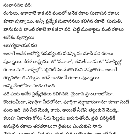
సువాసనల వరి:
రంగులు, అకారాలే కాక వరి పంటలో అనేక రకాల సువాసన రకాలు
కూడా వున్నాయి. అన్నీ ప్రత్యేక సువాసనలు కలిగిన రకాలే. సుమతి,
బాసుమతి లాంటి రకాలే కాక జీరా వరి, చిట్టి ముత్యాలు వంటి రకాలు
అనేకం వున్నాయి.
ఆరోగ్యదాయక వరి
అలాగే అనేక ఆరోగ్య సమస్యలకు పరిష్కారం చూపే వరి రకాలు
వున్నాయి. కేరళ రాష్ట్రము లో ‘నవారా’, తమిళ్‌ నాడు లో ‘మాప్పిళ్లై’
రకాలు మగ వాళ్ళల్లో ‘ఫెర్టిలిటీ పెంచుతాయని చెపుతారు.. అలాగే
గర్భవతులకి ఎక్కువ ఐరన్‌ అందించే రకాలు వున్నాయి.
అన్ని నేలల్లోనూ పండుతుంది
వరి పంట అనేక ప్రత్యేకతలు కలిగినది. మైదాన ప్రాంతాలలోనూ,
కొండలమీదా, పూర్తిగా నీటిలోనూ, పూర్తిగా వర్షాధారంగానూ కూడా పండే
పంట ఇది. వరి నీటి మొక్క కాదు. అయితే నీటిని తట్టుకునే మొక్క.
కలుపు నివారణ కోసం నీరు పెట్టడం జరుగుతోంది. ప్రతి పరిస్థితికీ
అనువైన రకాలు తరతరాలుగా రైతులు ఎంచుకుని సాగు