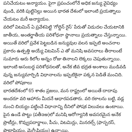
పనిచేయటం అన్యాయం. పైగా ప్రపంచంలోనే అధిక జన్యు వైవిధ్యం
వుండి, వరికి పుట్టినిల్లు అయిన భారత దేశంలో ఇలాంటి ప్రయత్నాలు
చేయటం మరీ అన్యాయం.
వరిలో విటమిన్‌ ఏ ప్రవేశపెట్టి ‘గోల్డెన్‌ రైస్‌’ పేరుతో విడుదల చేయటానికి
జాతీయ, అంతర్జాతీయ పరిశోధనా స్థానాలు ప్రయత్నాలు చేస్తున్నాయి.
అయితే వరిలో ప్రవేశ పెట్టబడిన జన్యువుల వలన ఇప్పటి అంచనాల
ప్రకారం ఉత్పత్తి అయ్యే విటమిన్‌ ఎ తో మనిషి అవసరాలు తీరాలంటే
సుమారు ఆరు కిలోల అన్నం రోజు తినాలని లెక్కలు చెపుతున్నాయి.
ఇలాంటి అసంబద్ద పరిశోధనలతో, అనేక జీవ భద్రత అంశాలు ముడివడి
వున్న జన్యుమార్పిడి విధానాలను ఇప్పటికైనా పక్కన పెడితే మంచిది.
వరిలో పోషకాలు
భారతదేశంలో 65 శాతం ప్రజలు, మన రాష్ట్రంలో అయితే దాదాపు
అందరూ వరి ఆహారం మీదనే ఆధారపడతారు. వరి రకాలను బట్టి, వడ్ల
నుంచి బియ్యం పట్టించే విధానాన్ని దీనిలో పోషక విలువలు ఉంటాయి.
పైన ఉండే పొట్టు (పతీaఅ)లో మనిషి ఆరోగ్యానికి అవసరమైన అనేక
ప్రొటీన్లు, కొవ్వుపదార్థాలు, పీచు, విటమిన్లు, మినరల్స్‌ (ఫాస్పరస్‌,
పొటాషియం, మెగ్నీషియం) ఉన్నాయి.