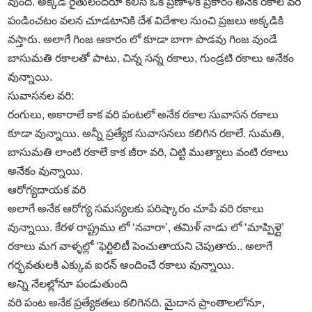
వుంది. అక్కడి రైతులందరూ కలిసి ఒక ప్రణాళిక ప్రకారం అనేక రకాల వరి
పండించటం వలన చూడటానికి దేశ విదేశాల నుంచి ప్రజలు అక్కడికి
వస్తారు. అలాగే గింజ ఆకారం లో కూడా బాగా పొడవు గింజ వుండే
బాసుమతి రకాలతో పాటు, చిన్న సన్న రకాలు, గుండ్రటి రకాలు అనేకం
వున్నాయి.
సువాసనల వరి:
రంగులు, అకారాలే కాక వరి పంటలో అనేక రకాల సువాసన రకాలు
కూడా వున్నాయి. అన్నీ ప్రత్యేక సువాసనలు కలిగిన రకాలే. సుమతి,
బాసుమతి లాంటి రకాలే కాక జీరా వరి, చిట్టి ముత్యాలు వంటి రకాలు
అనేకం వున్నాయి.
ఆరోగ్యదాయక వరి
అలాగే అనేక ఆరోగ్య సమస్యలకు పరిష్కారం చూపే వరి రకాలు
వున్నాయి. కేరళ రాష్ట్రము లో ‘నవారా’, తమిళ్‌ నాడు లో ‘మాప్పిళ్లై’
రకాలు మగ వాళ్ళల్లో ‘ఫెర్టిలిటీ పెంచుతాయని చెపుతారు.. అలాగే
గర్భవతులకి ఎక్కువ ఐరన్‌ అందించే రకాలు వున్నాయి.
అన్ని నేలల్లోనూ పండుతుంది
వరి పంట అనేక ప్రత్యేకతలు కలిగినది. మైదాన ప్రాంతాలలోనూ,