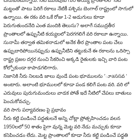
చేసుకుంటున్నారు. నీటి ముంపుకు గురి అయ్యే ప్రాంతాలలో నీటి
మట్టంతో పాటు పెరిగే రకాలు నేటికీ పశ్చిమ బెంగాల్‌ రాష్ట్రంలో సాగులో
ఉన్నాయి. ఈ రకం వరి ఒకే రోజు 1-2 అడుగులు కూడా
పెరుగుతుందనేది ఎంత మందికి తెలుసు? అలాగే సముద్రతీర
ప్రాంతాలలో ఉప్పునీటి కయ్యలలో పెరగగలిగే వరి రకాలూ ఉన్నాయి.
సునామీ తర్వాత తమిళనాడులో అనేక తీర ప్రాంతాల పంట చేలు
ఉప్పుబారిపోయినప్పుడు ఉప్పునీటిని తట్టుకునే ఈ రకాలను ఒరిస్సా
రాష్ట్ర ప్రజల దగ్గర నుంచి సేకరించి అక్కడి రైతులకు ఇచ్చి వారి పంట
కోల్పోకుండా కాపాడగలిగారు.
నిజానికి నీరు నిలబడి జాలు వుండే పంట భూములను ‘ూaససవ ‘
అంటారు. అలాంటి భూములలో కూడా పండ కలిగే పంట వరి. వరి లో
ఎరువులు పురుగుమందులు వాడక పోతే ఇదే నీటిలో చేపలు బాతులు
పెంచుకోవచ్చు.
వరి సాగు పర్యావరణం పై ప్రభావం
నీరు కట్టి పండించే పద్దతులనే అన్ని చోట్లా ప్రోత్సహించడం వలన
1950లలో 50 శాతం పైగా వున్న మెట్ట వరి నేడు మచ్చుకు కూడా
కనిపించడం లేదు. మెట్ట ప్రాంతాలలో కూడా నీరు కట్టి పండించే పద్ధతి