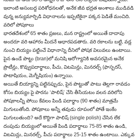
ఇలాంటి అసంబద్ద పరిశోధనలతో, అనేక జీవ భద్రత అంశాలు ముడివడి
వున్న జన్యుమార్పిడి విధానాలను ఇప్పటికైనా పక్కన పెడితే మంచిది.
వరిలో పోషకాలు
భారతదేశంలో 65 శాతం ప్రజలు, మన రాష్ట్రంలో అయితే దాదాపు
అందరూ వరి ఆహారం మీదనే ఆధారపడతారు. వరి రకాలను బట్టి, వడ్ల
నుంచి బియ్యం పట్టించే విధానాన్ని దీనిలో పోషక విలువలు ఉంటాయి.
పైన ఉండే పొట్టు (bran)లో మనిషి ఆరోగ్యానికి అవసరమైన అనేక
ప్రొటీన్లు, కొవ్వుపదార్థాలు, పీచు, విటమిన్లు, మినరల్స్‌ (ఫాస్పరస్‌,
పొటాషియం, మెగ్నీషియం) ఉన్నాయి.
అయితే బియ్యాన్ని పట్టినప్పుడు, పైన పొట్టుతో పాటు తెల్లగా రావడం
కోసం బియ్యం పై పొరను ‘పాలిష్‌’ చేసి తీసేయటం వలన వరిలోని
పోషకాలన్నీ పోయి కేవలం పిండి పదార్థాం (90 శాతం) మాత్రమే
మిగులుతోంది. పోషకాలు అన్నీ తవుడు రూపంలో పోతే ఇంకేం
మిగులుతుంది? అదే కొద్దిగా పాలిష్‌ (single polish) చేసిన లేక
దంపుడు బియ్యంలో అయితే పిండి పదార్థాలు 75-85 శాతం ఉండి,
విటమిన్లు, మినరల్స్‌, పీచు పదార్థాలు 25-15 శాతం ఉంటాయి. ఎక్కువ