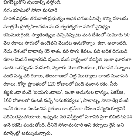
బిగబెట్టుకొని వుండాల్సి వస్తోంది.
సగం భూమిలో సోనా మసూరే
హరిత విప్లవం తరువాత ప్రభుత్వం అధిక దిగుబడినిచ్చే కొన్ని రకాలను
మాత్రమే ప్రోత్సహించడం వలన త్వరత్వరగా వరిలో వైవిధ్యం
కనుమరుగైంది. స్వాతంత్య్రం వచ్చినప్పుడు మన దేశంలో సుమారు 50
వేల రకాలు సాగులో ఉండేవని మొదట అనుకొన్నాం కదా. అలాంటిది,
నేడు దేశంలో దాదాపు 85 శాతం వరి సాగు కేవలం పది అధిక దిగుబడి
రకాల మీదనే ఆధారపడి వుంది. మన రాష్ట్రంలో పరిస్థితి ఇంకా ఘోరంగా
ఉంది. ఒకప్పుడు మసూరి, నెల్లూరు మొలకొలుకులు, గోదావరి సన్నాలు
వంటి సన్న వరి రకాలు, తెలంగాణలో చిట్టి ముత్యాలు లాంటి సువాసన
రకాలు, కోస్తా ప్రాంతంలో 120 రోజులలో పండే పునాస రకం, నీరు
కట్టకుండా పండే ‘బయగుండాలు’, ఇంకా అడుసుల ధాన్యం, ఏకబీజ,
160 రోజులలో పంటకి వచ్చే ‘ఇసుకరవ్వలు’, సొలాచ్చి, సోనాచేర్రి వంటి
అనేక రకాలు పండించిన రైతులు కాలక్రమేణా కేవలం సన్నబియ్యానికే
పరిమితమైపోయారు. ఇప్పుడు వరి విస్తీర్ణంలో సగానికి పైగా బిపిటి-5204
అనే రకమే పండుతోంది. దీనినే సోనామసూరి అని కర్నూలు రైస్‌ అని
మార్కెట్లో అమ్ముతున్నారు.