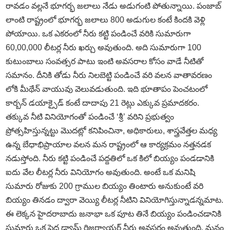
రావడం వల్లనే భూగర్భ జలాలు నేడు అడుగంటి పోతున్నాయి. పంజాబ్‌
లాంటి రాష్ట్రంలో భూగర్భ జలాలు 800 అడుగుల కంటే కిందకి వెళ్లి
పోయాయి. ఒక ఎకరంలో నీరు కట్టి పండించే వరికి సుమారుగా
60,00,000 లీటర్ల నీరు ఖర్చు అవుతుంది. అది సుమారుగా 100
కుటుంబాలు సంవత్సర పాటు ఇంటి అవసరాల కోసం వాడే నీటితో
సమానం. దీనికి తోడు నీరు నిలబెట్టి పండించే వరి వలన వాతావరణం
లోకి మీథేన్‌ వాయువు వెలువడుతుంది. ఇది భూతాపం పెంచటంలో
కార్బన్‌ డయాక్సైడ్‌ కంటే దాదాపు 21 రెట్లు ఎక్కువ ప్రమాదకరం.
తక్కువ నీటి వినియోగంతో పండించే ‘శ్రీ’ వరిని ప్రభుత్వం
ప్రోత్సహిస్తున్నట్టు మొదట్లో కనిపించినా, అధికారులు, శాస్త్రవేత్తల మధ్య
ఉన్న బేధాభిప్రాయాల వలన మన రాష్ట్రంలో ఆ కార్యక్రమం నత్తనడక
నడుస్తోంది. నీరు కట్టి పండించే పద్దతిలో ఒక కిలో బియ్యం పండడానికి
ఐదు వేల లీటర్ల నీరు వినియోగం అవుతుంది. అంటే ఒక మనిషి
సుమారు రోజుకు 200 గ్రాముల బియ్యం తింటారు అనుకుంటే వరి
బియ్యం తినడం ద్వారా వెయ్యి లీటర్ల నీటిని వినియోగిస్తున్నాడన్నమాట.
ఈ లెక్కన హైదరాబాదు జనాభా ఒక పూట తినే బియ్యం పండించడానికి
సుమారు ఒక పెద్ద డ్యామ్‌ రిజర్వాయర్‌ నీరు అవసరం అవుతుంది. మనం