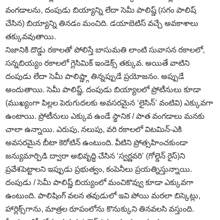
వంగడాలను, దంపుడు బియ్యాన్ని లేదా సెమీ పాలిష్డ్‌ (సగం పాలిష్‌
చేసిన) బియ్యాన్ని తినడం మంచిది. డయాబెటిస్‌ వచ్చే అవకాశాలు
తక్కువవుతాయి.
నిజానికి దొడ్డు రకాలతో పోలిస్తే బాసుమతి లాంటి సువాసన రకాలలో,
సన్నబియ్యం రకాలలో గ్లెసిమిక్‌ ఇండెక్స్‌ తక్కువ. అయితే వాటిని
దంపుడు లేదా సెమీ పాలిష్డ్గా తిన్నప్పుడే ప్రయోజనం. అప్పుడే
అందుతాయి. సెమీ పాలిష్డ్‌. దంపుడు బియ్యాలలో ప్రోటీనులు కూడా
(ముఖ్యంగా పిల్లల పెరుగుదలకు అవసరమైన ‘లైసిన్‌’ వంటివి) ఎక్కువగా
ఉంటాయి. ప్రోటీనులు ఎక్కువ ఉండే స్థానిక / పాత వంగడాలు మనకు
చాలా ఉన్నాయి. ఎరుపు, నలుపు, వరి రకాలలో విటమిన్‌-ఎకి
అవసరమైన బీటా కెరోటిన్‌ ఉంటుంది. వీటిని ప్రోత్సహించకుండా
జన్యుమార్పిడి ద్వారా అభివృద్ధి చేసిన ‘స్వర్ణవరి’ (గోల్డెన్‌ రైస్‌)ని
ప్రవేశపెట్టాలని ఇప్పుడు ప్రభుత్వం, కంపెనీలు ప్రయత్నిస్తున్నాయి.
దంపుడు / సెమీ పాలిష్డ్‌ బియ్యంలో మంచికొవ్వు కూడా ఎక్కువగా
ఉంటుంది. పాలిషింగ్‌ వలన తవుడులో ఇవి పోయి మరలా బిస్కెట్లు,
హార్లిక్స్‌గాను, మాత్రల రూపంలోను కొనుక్కుని తినవలసి వస్తుంది.