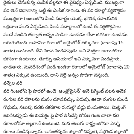
రైతులు చేసుకున్న ఎంపిక వల్లనూ ఈ వైవిధ్యం ఏర్పడింది. ముఖ్యంగా
వరి తినే విధానాన్ని బట్టి ఈ ఎంపిక సాగింది. ఈ వరి రకాల్లో వ్యత్యాసం
ముఖ్యంగా గింజలలోని పిండి పదార్థం యొక్క భౌతిక, రసాయనిక
లక్షణాల వలన ఏర్పడింది. పిండి పదార్థాలలో ఉండే ఈ వ్యత్యాసాల
వలనే వండిన తర్వాత అన్నం పొడిగా ఉండడం లేదా జిగటగా ఉండడం
జరుగుతుంది. జపానికా రకాలలో అమైలోజ్‌ తక్కువగా (దాదాపు 15
శాతం) ఉంటుంది. దీని వలన వండినపుడు అవి మెత్తగా అయిపోయి
జిగటగా ఉంటాయి. తూర్పు ఆసియాలో ఇవి ఎక్కువగా పండిస్తారు.
వాడతారు. మనదేశంలో పండే ఇండికా రకాలలో అమైలోజ్‌ (దాదాపు 20
శాతం) ఎక్కువ ఉంటుంది. దాని వల్లే అన్నం పొడిగా వస్తుంది.
వన్నెల వరి
వరి గింజలోని పై పొరలో ఉండే ‘ఆంత్రోసైనిన్‌’ అనే పిగ్మెంట్‌ వలన అనేక
రంగుల వరి రకాలను మనం చూడవచ్చు. ఎరువు, ఊదా రంగుల నుండి
గోధుమ, నలుపు వరకు రకరకాల రంగుల్లో వడ్లు పండుతాయి. మిల్లింగ్‌
జరిగేటప్పుడు ఈ బియ్యం పై పొర తీసివేస్తే లోపల గింజ చాలా వరి
రకాలలోనూ తెల్లగానే ఉంటుంది. మన తెలుగు రాష్ట్రంలోనూ ఎన్నో
రకాలు పండిస్తున్నారు. అనంతపురం జిల్లాలో చిన్నంగి, నల్గొండ జిల్లాలో