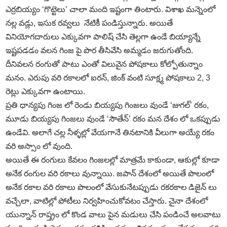
ఎర్రబియ్యం ‘గొట్టెలు’ చాలా మంది ఇష్టంగా తింటారు. విశాఖ మన్నెంలో
నల్ల వడ్లు, ఇసుక రవ్వలు నేటికీ పండిస్తున్నారు. అయితే
వినియోగదారులు ఎక్కువగా పాలిష్‌ చేసి తెల్లగా ఉండే బియ్యాన్నే
ఇష్టపడడం వలన గింజ పై పొర తీసివేసి అమ్మడం జరుగుతోంది.
దీనివలన రంగుతో పాటు ఎంతో విలువైన పోషకాలు కోల్పోతున్నాం
మనం. ఎరుపు వరి రకాలలో ఐరన్‌, జింక్‌ వంటి సూక్ష్మ పోషకాలు 2, 3
రెట్లు ఎక్కువగా ఉంటాయి.
ప్రతి ధాన్యపు గింజ లో రెండు బియ్యపు గింజలు వుండే ‘జుగల్‌’ రకం,
మూడు బియ్యపు గింజలు వుండే ‘సౌతేన్‌’ రకం మన దేశం లో ఒకప్పుడు
ఉండేవి. అలాగే చల్ల నీళ్ళల్లో వేయగానే తినటానికి వీలుగా అయ్యే రకం
వరి అస్సాం లో వుంది.
అయితే ఈ రంగులు కేవలం గింజలల్లో మాత్రమే కాకుండా, ఆకుల్లో కూడా
అనేక రంగుల వరి రకాలు వున్నాయి. జపాన్‌ దేశంలో అయితే పొలంలో
అనేక రకాల వరి రకాలు పొలంలో వేసుకునేటప్పుడు రకరకాల డిజైన్‌ లు
వచ్చేలా, వాటిల్లో పోటీలు నిర్వహించుకోవటం చేస్తారు. చైనా దేశంలో
యున్నాన్‌ రాష్త్రం లో కొండ వాలు పైన మడులు చేసి పండించే అలవాటు