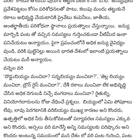
వరిలో కాండం తొలుచు పురుగు తట్టుకోవటం కోసం ‘బి.టి.’ జన్యువులు
ప్రవేశపెట్టటం కోసం పరిశోధనలతో పాటు, కలుపు మందు తట్టుకునే
రకాలు అభివృద్ధి చేయటానికి ప్రైవేటు కంపెనీలు, జాతీయ,
అంతర్జాతీయ పరిశోధనా స్థానాలు ప్రయత్నాలు చేస్తున్నాయి. జన్యు
మార్పిడి పంట తో వచ్చిన సమస్యలు గుర్తించకుండా వీటిమీద ఇంకా
పనిచేయటం అన్యాయం. పైగా ప్రపంచంలోనే అధిక జన్యు వైవిధ్యం
వుండి, వరికి పుట్టినిల్లు అయిన భారత దేశంలో ఇలాంటి ప్రయత్నాలు
చేయటం మరీ అన్యాయం.
వన్నెల వరి
‘దొడ్డుబియ్యం మంచిదా? సన్నబియ్యం మంచిదా?’, ‘తెల్ల బియ్యం
మంచిదా, బ్రౌన్‌ రైస్‌ మంచిదా?’, దేశీ రకాలు మంచివా లేక అభివృద్ధి
చేసిన అధిక దిగుబడి నిచ్చే వంగడాలు మంచివా? రైతుల్ని,
వినియోగదారులను రోజు వేధించే ప్రశ్నలు. బియ్యంలో ఏమి పోషకాలు
లేవు, లావు పెరగటానికి వరిబియ్యం ముఖ్య కారణం అని కొందరు,
ఉత్పత్తిలో అధిక నీరు తీసుకోవటంతో పర్యావరణ సమస్యలు ఎక్కువ
అని కొందరు, అస్సలు వరి మానేస్తే అన్ని సమస్యలకు పరిష్కారం అని
కొందరు అంటున్న సమయంలో మన దేశం లో వరి పంట గురించి, పంట