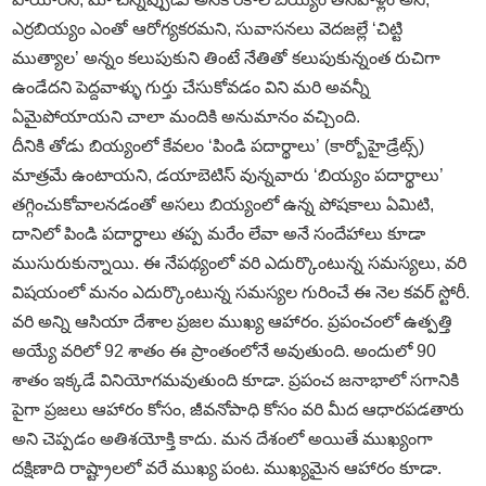
ఎర్రబియ్యం ఎంతో ఆరోగ్యకరమని, సువాసనలు వెదజల్లే ‘చిట్టి
ముత్యాల’ అన్నం కలుపుకుని తింటే నేతితో కలుపుకున్నంత రుచిగా
ఉండేదని పెద్దవాళ్ళు గుర్తు చేసుకోవడం విని మరి అవన్నీ
ఏమైపోయాయని చాలా మందికి అనుమానం వచ్చింది.
దీనికి తోడు బియ్యంలో కేవలం ‘పిండి పదార్థాలు’ (కార్బోహైడ్రేట్స్‌)
మాత్రమే ఉంటాయని, డయాబెటిస్‌ వున్నవారు ‘బియ్యం పదార్థాలు’
తగ్గించుకోవాలనడంతో అసలు బియ్యంలో ఉన్న పోషకాలు ఏమిటి,
దానిలో పిండి పదార్ధాలు తప్ప మరేం లేవా అనే సందేహాలు కూడా
ముసురుకున్నాయి. ఈ నేపథ్యంలో వరి ఎదుర్కొంటున్న సమస్యలు, వరి
విషయంలో మనం ఎదుర్కొంటున్న సమస్యల గురించే ఈ నెల కవర్‌ స్టోరీ.
వరి అన్ని ఆసియా దేశాల ప్రజల ముఖ్య ఆహారం. ప్రపంచంలో ఉత్పత్తి
అయ్యే వరిలో 92 శాతం ఈ ప్రాంతంలోనే అవుతుంది. అందులో 90
శాతం ఇక్కడే వినియోగమవుతుంది కూడా. ప్రపంచ జనాభాలో సగానికి
పైగా ప్రజలు ఆహారం కోసం, జీవనోపాధి కోసం వరి మీద ఆధారపడతారు
అని చెప్పడం అతిశయోక్తి కాదు. మన దేశంలో అయితే ముఖ్యంగా
దక్షిణాది రాష్ట్రాలలో వరే ముఖ్య పంట. ముఖ్యమైన ఆహారం కూడా.