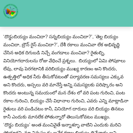
‘దొడ్డుబియ్యం మంచిదా? సన్నబియ్యం మంచిదా?’, ‘తెల్ల బియ్యం
మంచిదా, బ్రౌన్‌ రైస్‌ మంచిదా?’, దేశీ రకాలు మంచివా లేక అభివృద్ధి
చేసిన అధిక దిగుబడి నిచ్చే వంగడాలు మంచివా? రైతుల్ని,
వినియోగదారులను రోజు వేధించే ప్రశ్నలు. బియ్యంలో ఏమి పోషకాలు
లేవు, లావు పెరగటానికి వరిబియ్యం ముఖ్య కారణం అని కొందరు,
ఉత్పత్తిలో అధిక నీరు తీసుకోవటంతో పర్యావరణ సమస్యలు ఎక్కువ
అని కొందరు, అస్సలు వరి మానేస్తే అన్ని సమస్యలకు పరిష్కారం అని
కొందరు అంటున్న సమయంలో మన దేశం లో వరి పంట గురించి, పంట
రకాల గురించి, బియ్యం చేసే విధానాల గురించి, ఎవరు ఎన్ని మాట్లాడినా
రైతులు వరి పండిచటం కానీ, వినియోగ దారులు వరి బియ్యం తినటం
కానీ ఎందుకు మానలేక పోతున్నారో తెలుసుకోవటం ముఖ్యం.
‘దొడ్డు బియ్యం’ అంత మంచివైతే ఇన్నాళ్ళూ వాటిని ఎందుకు మరిచి
పోయారని, మా చిన్నప్పుడు అనేక రకాల బియ్యం తినేవాళ్లం అని,