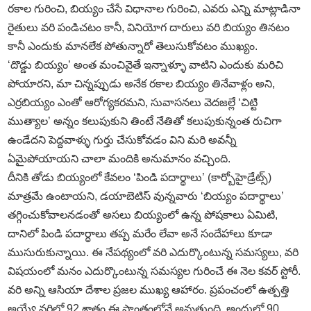
రకాల గురించి, బియ్యం చేసే విధానాల గురించి, ఎవరు ఎన్ని మాట్లాడినా
రైతులు వరి పండిచటం కానీ, వినియోగ దారులు వరి బియ్యం తినటం
కానీ ఎందుకు మానలేక పోతున్నారో తెలుసుకోవటం ముఖ్యం.
‘దొడ్డు బియ్యం’ అంత మంచివైతే ఇన్నాళ్ళూ వాటిని ఎందుకు మరిచి
పోయారని, మా చిన్నప్పుడు అనేక రకాల బియ్యం తినేవాళ్లం అని,
ఎర్రబియ్యం ఎంతో ఆరోగ్యకరమని, సువాసనలు వెదజల్లే ‘చిట్టి
ముత్యాల’ అన్నం కలుపుకుని తింటే నేతితో కలుపుకున్నంత రుచిగా
ఉండేదని పెద్దవాళ్ళు గుర్తు చేసుకోవడం విని మరి అవన్నీ
ఏమైపోయాయని చాలా మందికి అనుమానం వచ్చింది.
దీనికి తోడు బియ్యంలో కేవలం ‘పిండి పదార్థాలు’ (కార్బోహైడ్రేట్స్‌)
మాత్రమే ఉంటాయని, డయాబెటిస్‌ వున్నవారు ‘బియ్యం పదార్థాలు’
తగ్గించుకోవాలనడంతో అసలు బియ్యంలో ఉన్న పోషకాలు ఏమిటి,
దానిలో పిండి పదార్ధాలు తప్ప మరేం లేవా అనే సందేహాలు కూడా
ముసురుకున్నాయి. ఈ నేపథ్యంలో వరి ఎదుర్కొంటున్న సమస్యలు, వరి
విషయంలో మనం ఎదుర్కొంటున్న సమస్యల గురించే ఈ నెల కవర్‌ స్టోరీ.
వరి అన్ని ఆసియా దేశాల ప్రజల ముఖ్య ఆహారం. ప్రపంచంలో ఉత్పత్తి
అయ్యే వరిలో 92 శాతం ఈ ప్రాంతంలోనే అవుతుంది. అందులో 90