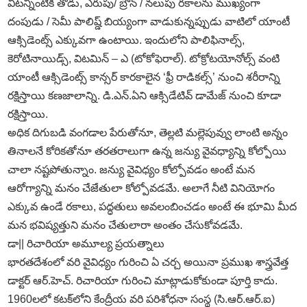
వీటన్నింటికీ తోడు, ఎరుపు/ బ్రౌన్‌ / నలుపు రకాలను ముఖ్యంగా
దంపుడు / సెమీ పాలిష్డ్‌ బియ్యంగా వాడుకున్నప్పుడు వాటిలో యాంటీ
ఆక్సిడెంట్స్‌ ఎక్కువగా ఉంటాయి. ఇందులోని పాలిఫినాల్స్‌,
కెరోటినాయిడ్స్‌, విటమిన్‌ – ఎ (టోకోఫెరాల్‌). టోక్రోటయోనోల్స్‌ వంటి
యాంటీ ఆక్సిడెంట్స్‌ కాన్సర్‌ కారకాలైన ‘ఫ్రీ రాడికల్స్‌’ నుంచి శరీరాన్ని
రక్షిస్తాయి కణజాలాన్ని. డి.ఎన్‌.ఏని ఆక్సిడేటివ్‌ డామేజ్‌ నుంచి కూడా
రక్షిస్తాయి.
అధిక దిగుబడి వంగడాల పేరుతోనూ, తెల్లటి మల్లెపువ్వు లాంటి అన్నం
తినాలనే కోరికతోనూ తరతరాలుగా ఉన్న జన్యు వైవధ్యాన్ని కోల్పోయి
చాలా నష్టపోతున్నాం. జన్యు వైవిధ్యం కోల్పోవడం అంటే మన
ఆరోగ్యాన్ని మనం చేజేతులా కోల్పోవడమే. అలాగే నీటి వినియోగం
ఎక్కువ ఉండే రకాలు, పద్ధతులు అవలంబించడం అంటే ఈ భూమి మీద
మన భవిష్యత్తుని మనం చేతులారా అంతం చేసుకోవడమే.
డా|| రిచారియా అమూల్య ప్రయత్నాలు
భారతదేశంలో వరి వైవిధ్యం గురించి ఏ చర్చ అయినా ప్రముఖ శాస్త్రవేత్త
డాక్టర్‌ ఆర్‌.హెచ్‌. రిచారియా గురించి మాట్లాడుకోకుండా పూర్తి కాదు.
1960లలో కటక్‌లోని కేంద్రీయ వరి పరిశోధనా సంస్థ (సి.ఆర్‌.ఆర్‌.ఐ)