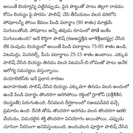
అయితే బియ్యాన్ని పట్టినప్పుడు, పైన పొట్టుతో పాటు తెల్లగా రావడం
కోసం బియ్యం పై పొరను ‘పాలిష్‌’ చేసి తీసేయటం వలన వరిలోని
పోషకాలన్నీ పోయి కేవలం పిండి పదార్థాం (90 శాతం) మాత్రమే
మిగులుతోంది. పోషకాలు అన్నీ తవుడు రూపంలో పోతే ఇంకేం
మిగులుతుంది? అదే కొద్దిగా పాలిష్‌ (రఱఅస్త్రశ్రీవ జూశీశ్రీఱరష్ట్ర) చేసిన
లేక దంపుడు బియ్యంలో అయితే పిండి పదార్థాలు 75-85 శాతం ఉండి,
విటమిన్లు, మినరల్స్‌, పీచు పదార్థాలు 25-15 శాతం ఉంటాయి. ఎక్కువ
పాలిష్‌ చేసిన బియ్యం తినడం వలన విటమిన్‌-బి లోపంతో పాటు అనేక
ఆరోగ్య సమస్యలు వస్తున్నాయి.
డయాబెటిస్‌కు ఇదే ప్రధాన కారణం
ఉదాహరణకు పాలిష్‌ చేసిన బియ్యం ఎక్కువగా తినడం వలన అందులో
ఉండే పిండి పదార్థం తొందరగా అరిగిపోయి రక్తంలో గ్లూకోస్‌ (పశ్రీశీశీస
రబస్త్రaతీ) పెరుగుతుంది. దీనివలన దీర్ఘకాలంలో సఱaపవ్‌వర వచ్చే
ప్రమాదం ఉంది. దీనికి తోడు తొందరగా అరగడం వలన తొందరగా ఆకలి
వేయడం, విడుదలైన శక్తి తొందరగా వినియోగం అయిపోయి, ఎప్పుడు
చూసినా నీరసంగా అనిపిస్తుంటుంది. అందువలన పూర్తిగా పాలిష్‌ చేసిన