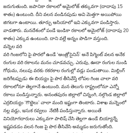
జరుగుతుంది. జపానికా రకాలలో అమైలోజ్‌ తక్కువగా (దాదాపు 15
శాతం) ఉంటుంది. దీని వలన వండినపుడు అవి మెత్తగా అయిపోయి
జిగటగా ఉంటాయి. తూర్పు ఆసియాలో ఇవి ఎక్కువగా పండిస్తారు.
వాడతారు. మనదేశంలో పండే ఇండికా రకాలలో అమైలోజ్‌ (దాదాపు 20
శాతం) ఎక్కువ ఉంటుంది. దాని వల్లే అన్నం పొడిగా వస్తుంది.
వన్నెల వరి
వరి గింజలోని పై పొరలో ఉండే ‘ఆంత్రోసైనిన్‌’ అనే పిగ్మెంట్‌ వలన అనేక
రంగుల వరి రకాలను మనం చూడవచ్చు. ఎరువు, ఊదా రంగుల నుండి
గోధుమ, నలుపు వరకు రకరకాల రంగుల్లో వడ్లు పండుతాయి. మిల్లింగ్‌
జరిగేటప్పుడు ఈ బియ్యం పై పొర తీసివేస్తే లోపల గింజ చాలా వరి
రకాలలోనూ తెల్లగానే ఉంటుంది. మన తెలుగు రాష్ట్రంలోనూ ఎన్నో
రకాలు పండిస్తున్నారు. అనంతపురం జిల్లాలో చిన్నంగి, నల్గొండ జిల్లాలో
ఎర్రబియ్యం ‘గొట్టెలు’ చాలా మంది ఇష్టంగా తింటారు. విశాఖ మన్నెంలో
నల్ల వడ్లు, ఇసుక రవ్వలు నేటికీ పండిస్తున్నారు. అయితే
వినియోగదారులు ఎక్కువగా పాలిష్‌ చేసి తెల్లగా ఉండే బియ్యాన్నే
ఇష్టపడడం వలన గింజ పై పొర తీసివేసి అమ్మడం జరుగుతోంది.