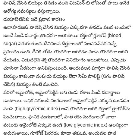
పాలిష్‌ చేసిన బియ్యం తినడం వలన విటమిన్‌-బి లోపంతో పాటు అనేక
ఆరోగ్య సమస్యలు వస్తున్నాయి.
డయాబెటిస్‌కు ఇదే ప్రధాన కారణం
ఉదాహరణకు పాలిష్‌ చేసిన బియ్యం ఎక్కువగా తినడం వలన అందులో
ఉండే పిండి పదార్థం తొందరగా అరిగిపోయి రక్తంలో గ్లూకోస్‌ (blood
sugar) పెరుగుతుంది. దీనివలన దీర్ఘకాలంలో సఱaపవ్‌వర వచ్చే
ప్రమాదం ఉంది. దీనికి తోడు తొందరగా అరగడం వలన తొందరగా ఆకలి
వేయడం, విడుదలైన శక్తి తొందరగా వినియోగం అయిపోయి, ఎప్పుడు
చూసినా నీరసంగా అనిపిస్తుంటుంది. అందువలన పూర్తిగా పాలిష్‌ చేసిన
బియ్యం కాకుండా దంపుడు బియ్యం లేదా సెమీ పాలిష్డ్‌ (సగం పాలిష్‌
చేసిన) బియ్యం తింటే మంచిది.
వరిలో అమైలోజ్‌, అమైలోపెక్టిన్‌ అని రెండు రకాల పిండి పదార్థాలు
ఉంటాయి. అధిక దిగుబడి వంగడాలలో అమైలో పెక్టిన్‌ ఎక్కువ ఉండడం
వలన (high glycemic index) అవి తొందరగా అరిగి రక్తంలో గ్లూకోజ్‌ను
పెంచుతాయి. స్థానిక వంగడాలలో, పాత రకం వంగడాలలో చాలా
మటుకు అమైలోజే ఎక్కువ ఉండి (low glycemic index) ఆలస్యంగా
అరుగుతాయి. గ్లూకోజ్‌ పెరగడం కూడా తక్కువ. అందువల్ల పాత