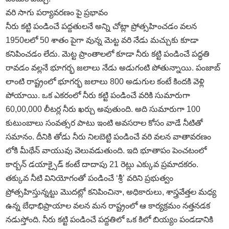
వరి సాగు పర్యావరణం పై ప్రభావం
నీరు కట్టి పండించే పద్దతులనే అన్ని చోట్లా ప్రోత్సహించడం వలన
1950లలో 50 శాతం పైగా వున్న మెట్ట వరి నేడు మచ్చుకు కూడా
కనిపించడం లేదు. మెట్ట ప్రాంతాలలో కూడా నీరు కట్టి పండించే పద్ధతి
రావడం వల్లనే భూగర్భ జలాలు నేడు అడుగంటి పోతున్నాయి. పంజాబ్‌
లాంటి రాష్ట్రంలో భూగర్భ జలాలు 800 అడుగుల కంటే కిందకి వెళ్లి
పోయాయి. ఒక ఎకరంలో నీరు కట్టి పండించే వరికి సుమారుగా
60,00,000 లీటర్ల నీరు ఖర్చు అవుతుంది. అది సుమారుగా 100
కుటుంబాలు సంవత్సర పాటు ఇంటి అవసరాల కోసం వాడే నీటితో
సమానం. దీనికి తోడు నీరు నిలబెట్టి పండించే వరి వలన వాతావరణం
లోకి మీథేన్‌ వాయువు వెలువడుతుంది. ఇది భూతాపం పెంచటంలో
కార్బన్‌ డయాక్సైడ్‌ కంటే దాదాపు 21 రెట్లు ఎక్కువ ప్రమాదకరం.
తక్కువ నీటి వినియోగంతో పండించే ‘శ్రీ’ వరిని ప్రభుత్వం
ప్రోత్సహిస్తున్నట్టు మొదట్లో కనిపించినా, అధికారులు, శాస్త్రవేత్తల మధ్య
ఉన్న బేధాభిప్రాయాల వలన మన రాష్ట్రంలో ఆ కార్యక్రమం నత్తనడక
నడుస్తోంది. నీరు కట్టి పండించే పద్దతిలో ఒక కిలో బియ్యం పండడానికి