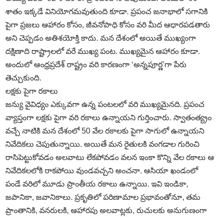
శాతం ఇక్కడే వినియోగమవుతుంది కూడా. ప్రపంచ జనాభాలో సగానికి
పైగా ప్రజలు ఆహారం కోసం, జీవనోపాధి కోసం వరి మీద ఆధారపడతారు
అని చెప్పడం అతిశయోక్తి కాదు. మన దేశంలో అయితే ముఖ్యంగా
దక్షిణాది రాష్ట్రాలలో వరే ముఖ్య పంట. ముఖ్యమైన ఆహారం కూడా.
అందులో ఆంధ్రప్రదేశ్‌ రాష్ట్రం వరి కారణంగా ‘అన్నపూర్ణ’గా పేరు
తెచ్చుకుంది.
లక్షకు పైగా రకాలు
జన్యు వైవిధ్యం ఎక్కువగా ఉన్న పంటలలో వరి ముఖ్యమైనది. ప్రపంచ
వ్యాప్తంగా లక్షకు పైగా వరి రకాలు ఉన్నాయని గుర్తించారు. స్వాతంత్య్రం
వచ్చే నాటికి మన దేశంలో 50 వేల రకాలకు పైగా సాగులో ఉన్నాయని
నివేదికలు చెపుతున్నాయి. అయితే మన రైతులకి వంగడాల గురించి
రాసిపెట్టుకోవడం అలవాటు లేకపోవడం వలన ఇంకా కొన్ని వేల రకాలు ఆ
నివేదికలలోకి రాకపోయి వుండవచ్చని అంచనా. ఆసియా ఖండంలో
పండే వరిలో మూడు ప్రాంతీయ రకాలు ఉన్నాయి. ఇవి ఇండికా,
జపానికా, జవానికాలు. ప్రకృతిలో పరిణామాల ప్రభావంతోనూ, తమ
ప్రాంతానికి, వనరులకి, ఆహారపు అలవాట్లకు, రుచులకు అనుగుణంగా