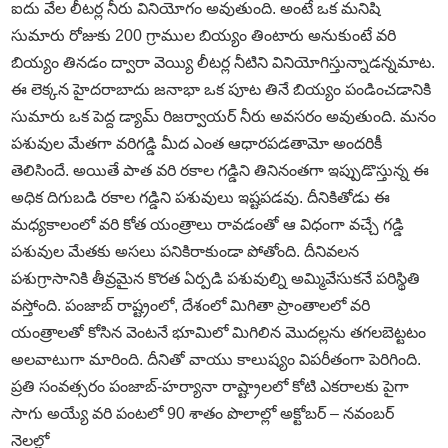
ఐదు వేల లీటర్ల నీరు వినియోగం అవుతుంది. అంటే ఒక మనిషి
సుమారు రోజుకు 200 గ్రాముల బియ్యం తింటారు అనుకుంటే వరి
బియ్యం తినడం ద్వారా వెయ్యి లీటర్ల నీటిని వినియోగిస్తున్నాడన్నమాట.
ఈ లెక్కన హైదరాబాదు జనాభా ఒక పూట తినే బియ్యం పండించడానికి
సుమారు ఒక పెద్ద డ్యామ్‌ రిజర్వాయర్‌ నీరు అవసరం అవుతుంది. మనం
పశువుల మేతగా వరిగడ్డి మీద ఎంత ఆధారపడతామో అందరికీ
తెలిసిందే. అయితే పాత వరి రకాల గడ్డిని తినినంతగా ఇప్పుడొస్తున్న ఈ
అధిక దిగుబడి రకాల గడ్డిని పశువులు ఇష్టపడవు. దీనికితోడు ఈ
మధ్యకాలంలో వరి కోత యంత్రాలు రావడంతో ఆ విధంగా వచ్చే గడ్డి
పశువుల మేతకు అసలు పనికిరాకుండా పోతోంది. దీనివలన
పశుగ్రాసానికి తీవ్రమైన కొరత ఏర్పడి పశువుల్ని అమ్మివేసుకనే పరిస్థితి
వస్తోంది. పంజాబ్‌ రాష్ట్రంలో, దేశంలో మిగితా ప్రాంతాలలో వరి
యంత్రాలతో కోసిన వెంటనే భూమిలో మిగిలిన మొదల్లను తగలబెట్టటం
అలవాటుగా మారింది. దీనితో వాయు కాలుష్యం విపరీతంగా పెరిగింది.
ప్రతి సంవత్సరం పంజాబ్‌-హర్యానా రాష్ట్రాలలో కోటి ఎకరాలకు పైగా
సాగు అయ్యే వరి పంటలో 90 శాతం పొలాల్లో అక్టోబర్‌ – నవంబర్‌
నెలల్లో