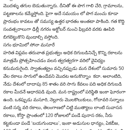
మొదళ్ళు తగుల బెడుతున్నారు. దీనితో ఈ పొగ గాలి చేరి, గ్రామాలను,
పట్టణాలను కమ్మేస్తోంది. పైగా అదే సమయం లో పొగ మంచు కూడా
ప్రారంభం కావటం తో సమస్య ఉత్తర భారతం అంతటా పాకింది. గత కొద్ది
సంవత్సరాలుగా ఢిల్లీ నగరం అక్టోబర్‌ నుంచి ఫిబ్రవరి వరకు ఊపిరి
బిగబెట్టుకొని వుండాల్సి వస్తోంది.
సగం భూమిలో సోనా మసూరే
హరిత విప్లవం తరువాత ప్రభుత్వం అధిక దిగుబడినిచ్చే కొన్ని రకాలను
మాత్రమే ప్రోత్సహించడం వలన త్వరత్వరగా వరిలో వైవిధ్యం
కనుమరుగైంది. స్వాతంత్య్రం వచ్చినప్పుడు మన దేశంలో సుమారు 50
వేల రకాలు సాగులో ఉండేవని మొదట అనుకొన్నాం కదా. అలాంటిది,
నేడు దేశంలో దాదాపు 85 శాతం వరి సాగు కేవలం పది అధిక దిగుబడి
రకాల మీదనే ఆధారపడి వుంది. మన రాష్ట్రంలో పరిస్థితి ఇంకా ఘోరంగా
ఉంది. ఒకప్పుడు మసూరి, నెల్లూరు మొలకొలుకులు, గోదావరి సన్నాలు
వంటి సన్న వరి రకాలు, తెలంగాణలో చిట్టి ముత్యాలు లాంటి సువాసన
రకాలు, కోస్తా ప్రాంతంలో 120 రోజులలో పండే పునాస రకం, నీరు
కట్టకుండా పండే ‘బయగుండాలు’, ఇంకా అడుసుల ధాన్యం, ఏకబీజ,