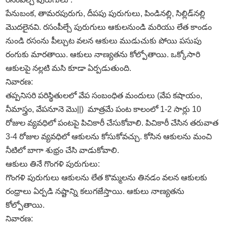
పేనుబంక, తామరపురుగు, దీపపు పురుగులు, పిండినల్లి, సిల్లిడ్‌నల్లి
మొదలైనవి. రసంపీల్చే పురుగులు ఆకులనుండి మరియు లేత కాండం
నుండి రసంను పీల్చుట వలన ఆకులు ముడుచుకు పోయి పసుపు
రంగుకు మారతాయి. ఆకులు నాణ్యతను కోల్పోతాయి. ఒక్కోసారి
ఆకులపై నల్లటి మసి కూడా ఏర్పడుతుంది.
నివారణ:
తప్పనిసరి పరిస్థితులలో వేప సంబంధిత మందులు (వేప కషాయం,
నీమాస్త్రం, వేపనూనె మొ||) మాత్రమే పంట కాలంలో 1-2 సార్లు 10
రోజుల వ్యవధిలో పంటపై పిచికారీ చేసుకోవాలి. పిచికారీ చేసిన తరువాత
3-4 రోజుల వ్యవధిలో ఆకులను కోసుకోవచ్చు. కోసిన ఆకులను మంచి
నీటిలో బాగా శుభ్రం చేసి వాడుకోవాలి.
ఆకులు తినే గొంగళి పురుగులు:
గొంగళి పురుగులు ఆకులను లేత కొమ్మలను తినడం వలన ఆకులకు
రంధ్రాలు ఏర్పడి నష్టాన్ని కలుగజేస్తాయి. ఆకులు నాణ్యతను
కోల్పోతాయి.
నివారణ: