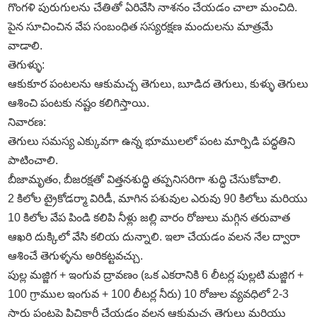
గొంగళి పురుగులను చేతితో ఏరివేసి నాశనం చేయడం చాలా మంచిది.
పైన సూచించిన వేప సంబంధిత సస్యరక్షణ మందులను మాత్రమే
వాడాలి.
తెగుళ్ళు:
ఆకుకూర పంటలను ఆకుమచ్చ తెగులు, బూడిద తెగులు, కుళ్ళు తెగులు
ఆశించి పంటకు నష్టం కలిగిస్తాయి.
నివారణ:
తెగులు సమస్య ఎక్కువగా ఉన్న భూములలో పంట మార్పిడి పద్ధతిని
పాటించాలి.
బీజామృతం, బీజరక్షతో విత్తనశుద్ధి తప్పనిసరిగా శుద్ధి చేసుకోవాలి.
2 కిలోల ట్రైకోడర్మా విరిడీ, మాగిన పశువుల ఎరువు 90 కిలోలు మరియు
10 కిలోల వేప పిండి కలిపి నీళ్లు జల్లి వారం రోజులు మగ్గిన తరువాత
ఆఖరి దుక్కిలో వేసి కలియ దున్నాలి. ఇలా చేయడం వలన నేల ద్వారా
ఆశించే తెగుళ్ళను అరికట్టవచ్చు.
పుల్ల మజ్జిగ + ఇంగువ ద్రావణం (ఒక ఎకరానికి 6 లీటర్ల పుల్లటి మజ్జిగ +
100 గ్రాముల ఇంగువ + 100 లీటర్ల నీరు) 10 రోజుల వ్యవధిలో 2-3
సార్లు పంటపై పిచికారీ చేయడం వలన ఆకుమచ్చ తెగులు మరియు