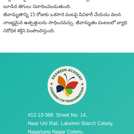
బూడిద తెగులు నివారించబడుతుంది.
జీవామృతాన్ని 15 రోజుకు ఒకసారి పంటపై పిచికారీ చేయడం వలన
నాణ్యమైన ఉత్పత్తులను సాధించవచ్చు. జీవామృతం పంటలలో వ్యాధి
నిరోధక శక్తిని పెంపొందిస్తుంది.
#12-13-568, Street No. 14,
Near Uni Rail, Lakshmi Starch Colony,
Nagarjuna Nagar Colony,