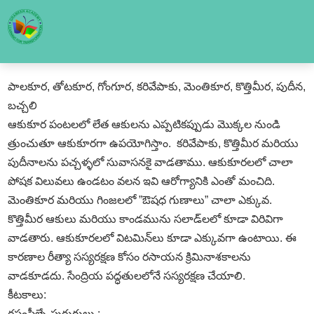
పాలకూర, తోటకూర, గోంగూర, కరివేపాకు, మెంతికూర, కొత్తిమీర, పుదీన,
బచ్చలి
ఆకుకూర పంటలలో లేత ఆకులను ఎప్పటికప్పుడు మొక్కల నుండి
త్రుంచుతూ ఆకుకూరగా ఉపయోగిస్తాం. కరివేపాకు, కొత్తిమీర మరియు
పుదీనాలను పచ్చళ్ళలో సువాసనకై వాడతాము. ఆకుకూరలలో చాలా
పోషక విలువలు ఉండటం వలన ఇవి ఆరోగ్యానికి ఎంతో మంచిది.
మెంతికూర మరియు గింజలలో ”ఔషధ గుణాలు” చాలా ఎక్కువ.
కొత్తిమీర ఆకులు మరియు కాండమును సలాడ్‌లలో కూడా విరివిగా
వాడతారు. ఆకుకూరలలో విటమిన్‌లు కూడా ఎక్కువగా ఉంటాయి. ఈ
కారణాల రీత్యా సస్యరక్షణ కోసం రసాయన క్రిమినాశకాలను
వాడకూడదు. సేంద్రియ పద్ధతులలోనే సస్యరక్షణ చేయాలి.
కీటకాలు:
రసంపీల్చే పురుగులు :