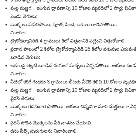
పుల్ల మజ్జిగ + ఇంగువ ద్రావణాన్ని 10 రోజుల వ్యవధిలో 2 సార్లు పిచిక
ఎండు తెగులు:
మొక్కలు వడలిపోయి, పూత, పిందె, ఆకులు రాలిపోతాయి.
నివారణ:
ట్రైకోడర్మావిరిడి 4 గ్రాములు కిలో విత్తనానికి పట్టించి విత్తుకోవాలి.
ప్రధాన పొలంలో 2 కిలోల ట్రైకోడర్మావిరిడి 25 కిలోల పశువుల ఎరువుత
బూడిద తెగులు:
ఆకులపై తెల్లటి బూడిద రంగులో మచ్చలు ఏర్పడతాయి. ఆకులు పండ
నివారణ:
నీటిలో కరిగే గంధకం 3 గ్రాములు లీటరు నీటికి కలిపి 10 రోజుల వ్యవధిల
పుల్ల మజ్జిగ + ఇంగువ ద్రావణాన్ని 10 రోజుల వ్యవధిలో 2 సార్లు పిచిక
వైరస్‌ తెగులు:
మొక్కలు గిడసబారి పోతాయి. ఆకులు చిన్నవిగా మారి దుత్తులుగా ఏర
నివారణ:
వైరస్‌ సోకిన మొక్కలను పీకి నాశనం చేయాలి.
రసం పీల్చే పురుగులను నివారించాలి.