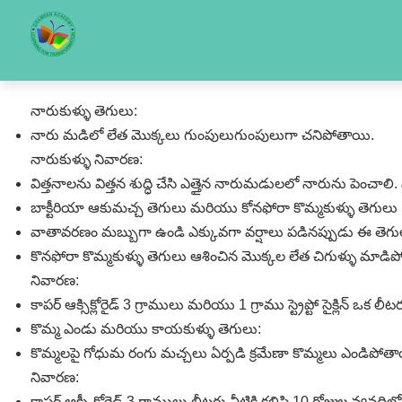
నారుకుళ్ళు తెగులు:
నారు మడిలో లేత మొక్కలు గుంపులుగుంపులుగా చనిపోతాయి.
నారుకుళ్ళు నివారణ:
విత్తనాలను విత్తన శుద్ధి చేసి ఎత్తైన నారుమడులలో నారును పెంచాలి. 
బాక్టీరియా ఆకుమచ్చ తెగులు మరియు కోనఫోరా కొమ్మకుళ్ళు తెగులు 
వాతావరణం మబ్బుగా ఉండి ఎక్కువగా వర్షాలు పడినప్పుడు ఈ తెగు
కొనఫోరా కొమ్మకుళ్ళు తెగులు ఆశించిన మొక్కల లేత చిగుళ్ళు మాడిపో
నివారణ:
కాపర్‌ ఆక్సిక్లోరైడ్‌ 3 గ్రాములు మరియు 1 గ్రాము స్ట్రెప్టో సైక్లిన్‌ ఒక ల
కొమ్మ ఎండు మరియు కాయకుళ్ళు తెగులు:
కొమ్మలపై గోధుమ రంగు మచ్చలు ఏర్పడి క్రమేణా కొమ్మలు ఎండిపోత
నివారణ:
కాపర్‌ ఆక్సీ క్లోరైడ్‌ 3 గ్రాములు లీటరు నీటికి కలిపి 10 రోజుల వ్యవధిల