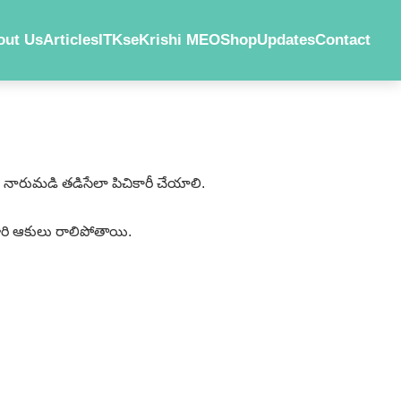
out Us
Articles
ITKs
eKrishi MEO
Shop
Updates
Contact
ిపి నారుమడి తడిసేలా పిచికారీ చేయాలి.
రి ఆకులు రాలిపోతాయి.