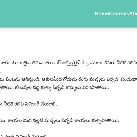
Home
Courses
Ab
నారు మొలకెత్తిన తరువాత కాపర్‌ ఆక్సిక్లోరైడ్‌ 3 గ్రాములు లీటరు నీటికి కల
:
లు పంటను ఆశిస్తుంది. ఆకులమీద గోధుమ రంగు మచ్చలు ఏర్పడి, పండుబా
తాయి. కణుపుల వద్ద కుళ్ళు ఏర్పడి కొమ్మలు విరిగిపోతాయి.
ీటరు నీటికి కలిపి పిచికారీ చేయాలి.
ాయి. కాయల మీద నల్లటి మచ్చలు ఏర్పడి కాయలు కుళ్ళిపోతాయి.
ో 2 సార్లు పిచికారీ చేయాలి.