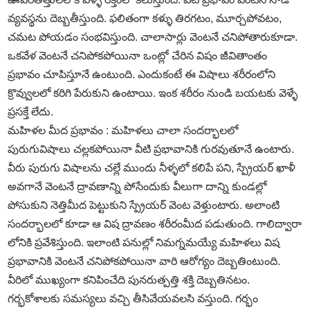
వ్యవస్థను దెబ్బతీస్తుంది. ఫలితంగా కళ్ళు తిరగటం, మూర్చపోవటం,
చమట పోయడం సంభవిస్తుంది. చాలాసార్లు వెంటనే చనిపోతారుకూడా.
ఒకవేళ వెంటనే చనిపోకపోయినా ఒంట్లో చేరిన విషం జీవితాంతం
ప్రభావం చూపిస్తూనే ఉంటుంది. ఎందుకంటే ఈ విషాలు శరీరంలోని
క్రొవ్వులలో కరిగి పేరుకుని ఉంటాయి. ఇంక శరీరం నుండి బయటకు వెళ్ళే
ప్రసక్తే లేదు.
మహిళల మీద ప్రభావం : మహిళలు చాలా సందర్భాలలో
పురుగువిషాలు చల్లకపోయినా వీటి ప్రభావానికి గురవుతూనే ఉంటారు.
వీరు పురుగు విషాలను చల్లే ముందు నీళ్ళలో కలిపే పని, స్ప్రేయర్‌ ఖాళీ
అవగానే వెంటనే ద్రావణాన్ని పోసేందుకు వీలుగా దాన్ని కుండల్లో
పోసుకుని నెత్తిమీద పెట్టుకుని స్ప్రేయర్‌ వెంట వెళ్తుంటారు. అలాంటి
సందర్భాలలో కూడా ఆ విష ద్రావణం శరీరంమీద పడుతుంది. గాలిద్వారా
లోనికి ప్రవేశిస్తుంది. ఇలాంటి పనుల్లో నిమగ్నమయ్యే మహిళలు విష
ప్రభావానికి వెంటనే చనిపోకపోయినా వారి ఆరోగ్యం దెబ్బతింటుంది.
వీరిలో ముఖ్యంగా కనిపించేది పునరుత్పత్తి శక్తి దెబ్బతినటం.
గర్భకోశాలకు సమస్యలు వచ్చి తీసివేయవలసి వస్తుంది. గర్భం