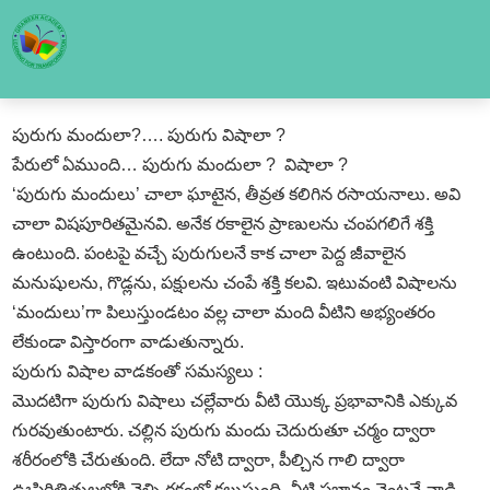
పురుగు మందులా?…. పురుగు విషాలా ?
పేరులో ఏముంది… పురుగు మందులా ? విషాలా ?
‘పురుగు మందులు’ చాలా ఘాటైన, తీవ్రత కలిగిన రసాయనాలు. అవి
చాలా విషపూరితమైనవి. అనేక రకాలైన ప్రాణులను చంపగలిగే శక్తి
ఉంటుంది. పంటపై వచ్చే పురుగులనే కాక చాలా పెద్ద జీవాలైన
మనుషులను, గొడ్లను, పక్షులను చంపే శక్తి కలవి. ఇటువంటి విషాలను
‘మందులు’గా పిలుస్తుండటం వల్ల చాలా మంది వీటిని అభ్యంతరం
లేకుండా విస్తారంగా వాడుతున్నారు.
పురుగు విషాల వాడకంతో సమస్యలు :
మొదటిగా పురుగు విషాలు చల్లేవారు వీటి యొక్క ప్రభావానికి ఎక్కువ
గురవుతుంటారు. చల్లిన పురుగు మందు చెదురుతూ చర్మం ద్వారా
శరీరంలోకి చేరుతుంది. లేదా నోటి ద్వారా, పీల్చిన గాలి ద్వారా
ఊపిరితిత్తులలోకి వెళ్ళి రక్తంలో కలుస్తుంది. వీటి ప్రభావం వెంటనే నాడి