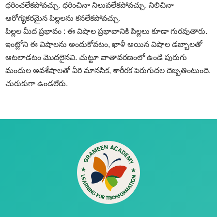
ధరించలేకపోవచ్చు. ధరించినా నిలువలేకపోవచ్చు. నిలిచినా
ఆరోగ్యకరమైన పిల్లలను కనలేకపోవచ్చు.
పిల్లల మీద ప్రభావం : ఈ విషాల ప్రభావానికి పిల్లలు కూడా గురవుతారు.
ఇంట్లోని ఈ విషాలను అందుకోవటం, ఖాళీ అయిన విషాల డబ్బాలతో
ఆటలాడటం మొదలైనవి. చుట్టూ వాతావరణంలో ఉండే పురుగు
మందుల అవశేషాలతో వీరి మానసిక, శారీరక పెరుగుదల దెబ్బతింటుంది.
చురుకుగా ఉండలేరు.