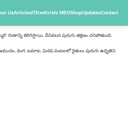
out Us
Articles
ITKs
eKrishi MEO
Shop
Updates
Contact
మ్మిరి’ గుణాన్ని కలిగిస్తాయి. దీనివలన పురుగు తక్షణం చనిపోతుంది.
ుశనగ, ఆముదం, వంగ, టమాట, మిరప పంటలలో రైతులు పురుగు ఉధృతిని