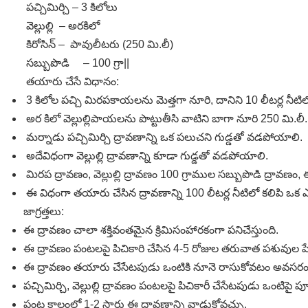
పచ్చిమిర్చి – 3 కిలోలు
వెల్లుల్లి – అరకిలో
కిరోసిన్‌ – పావులీటరు (250 మి.లీ)
సబ్బుపొడి – 100 గ్రా||
తయారు చేసే విధానం:
3 కిలోల పచ్చి మిరపకాయలను మెత్తగా నూరి, దానిని 10 లీటర్ల నీటిలో
అర కిలో వెల్లుల్లిపాయలను పొట్టుతీసి వాటిని బాగా నూరి 250 మి.లీ. క
మర్నాడు పచ్చిమిర్చి ద్రావణాన్ని ఒక పలుచని గుడ్డతో వడపోయాలి.
అదేవిధంగా వెల్లుల్లి ద్రావణాన్ని కూడా గుడ్డతో వడపోయాలి.
మిరప ద్రావణం, వెల్లుల్లి ద్రావణం 100 గ్రాముల సబ్బుపొడి ద్రావ
ఈ విధంగా తయారు చేసిన ద్రావణాన్ని 100 లీటర్ల నీటిలో కలిపి ఒ
జాగ్రత్తలు:
ఈ ద్రావణం చాలా శక్తివంతమైన క్రిమిసంహారకంగా పనిచేస్తుంది.
ఈ ద్రావణం పంటలపై పిచికారి చేసిన 4-5 రోజుల తరువాత పశువుల
ఈ ద్రావణం తయారు చేసేటపుడు ఒంటికి నూనె రాసుకోవటం అవసరం
పచ్చిమిర్చి, వెల్లుల్లి ద్రావణం పంటలపై పిచికారీ చేసేటపుడు ఒంటిపై పూ
పంట కాలంలో 1-2 సార్లు ఈ ద్రావణాన్ని వాడుకోవచ్చు.