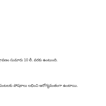
 ద్రావణం సుమారు 10 లీ. వరకు ఉంటుంది.
లన పంటలకు పోషకాలు లభించి ఆరోగ్యవంతంగా ఉంటాయి.