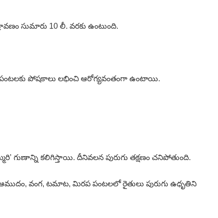
 ద్రావణం సుమారు 10 లీ. వరకు ఉంటుంది.
లన పంటలకు పోషకాలు లభించి ఆరోగ్యవంతంగా ఉంటాయి.
మ్మిరి’ గుణాన్ని కలిగిస్తాయి. దీనివలన పురుగు తక్షణం చనిపోతుంది.
ుశనగ, ఆముదం, వంగ, టమాట, మిరప పంటలలో రైతులు పురుగు ఉధృతిని