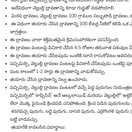
అదేవిధంగా వెల్లుల్లి ద్రావణాన్ని కూడా గుడ్డతో వడపోయాలి.
మిరప ద్రావణం, వెల్లుల్లి ద్రావణం 100 గ్రాముల సబ్బుపొడి ద్రావ
ఈ విధంగా తయారు చేసిన ద్రావణాన్ని 100 లీటర్ల నీటిలో కలిపి ఒ
జాగ్రత్తలు:
ఈ ద్రావణం చాలా శక్తివంతమైన క్రిమిసంహారకంగా పనిచేస్తుంది.
ఈ ద్రావణం పంటలపై పిచికారి చేసిన 4-5 రోజుల తరువాత పశువుల
ఈ ద్రావణం తయారు చేసేటపుడు ఒంటికి నూనె రాసుకోవటం అవసరం
పచ్చిమిర్చి, వెల్లుల్లి ద్రావణం పంటలపై పిచికారీ చేసేటపుడు ఒంటిపై పూ
పంట కాలంలో 1-2 సార్లు ఈ ద్రావణాన్ని వాడుకోవచ్చు.
తయారు చేసిన ద్రావణాన్ని నిల్వ ఉంచరాదు.
పచ్చిమిర్చి, వెల్లుల్లి ద్రావణం పంటలలో వచ్చే పెద్ద పురుగుల నియం
పచ్చిమిర్చిలో ‘కాప్సిసిన్‌’ అనే ఆల్కలాయిడ్‌ మరియు వెల్లుల్లిలో ‘అల
లేదా మొక్క పైనుండి క్రిందపడి చనిపోతుంది. క్రింద పడిన పురుగులన
శనగపచ్చ పురుగు, లద్దె పురుగు, దాసరి పురుగు, ఎర్రగొంగళి పుర
బట్టి వాడవచ్చు.
తయారీకి కావలసిన పదార్థాలు: