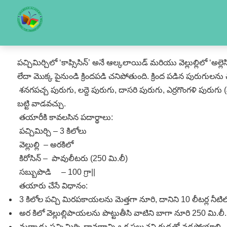
పచ్చిమిర్చిలో ‘కాప్సిసిన్‌’ అనే ఆల్కలాయిడ్‌ మరియు వెల్లుల్లిలో ‘అల
లేదా మొక్క పైనుండి క్రిందపడి చనిపోతుంది. క్రింద పడిన పురుగులన
శనగపచ్చ పురుగు, లద్దె పురుగు, దాసరి పురుగు, ఎర్రగొంగళి పుర
బట్టి వాడవచ్చు.
తయారీకి కావలసిన పదార్థాలు:
పచ్చిమిర్చి – 3 కిలోలు
వెల్లుల్లి – అరకిలో
కిరోసిన్‌ – పావులీటరు (250 మి.లీ)
సబ్బుపొడి – 100 గ్రా||
తయారు చేసే విధానం:
3 కిలోల పచ్చి మిరపకాయలను మెత్తగా నూరి, దానిని 10 లీటర్ల నీటిలో
అర కిలో వెల్లుల్లిపాయలను పొట్టుతీసి వాటిని బాగా నూరి 250 మి.లీ. క
మర్నాడు పచ్చిమిర్చి ద్రావణాన్ని ఒక పలుచని గుడ్డతో వడపోయాలి.