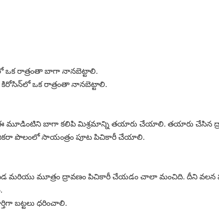
 ఒక రాత్రంతా బాగా నానబెట్టాలి.
ిరోసిన్‌లో ఒక రాత్రంతా నానబెట్టాలి.
ణం, ఈ మూడింటిని బాగా కలిపి మిశ్రమాన్ని తయారు చేయాలి. తయారు చేసిన
క ఎకరా పొలంలో సాయంత్రం పూట పిచికారీ చేయాలి.
 పేడ మరియు మూత్రం ద్రావణం పిచికారీ చేయడం చాలా మంచిది. దీని వ
.
ర్తిగా బట్టలు ధరించాలి.