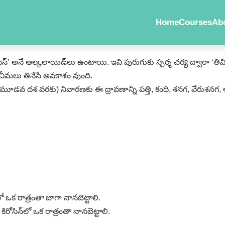
Home
Courses
Ab
్లెసిస్‌’ అనే ఆల్కలాయిడ్‌లు ఉంటాయి. ఇవి పురుగుకు స్పర్శ చర్య ద్వారా ‘తి
ు చీమలు తినేసే అవకాశం వుంది.
ుగు (మూడవ దశ వరకు) నివారణకు ఈ ద్రావణాన్ని పత్తి, కంది, శనగ, వేర
 ఒక రాత్రంతా బాగా నానబెట్టాలి.
ిరోసిన్‌లో ఒక రాత్రంతా నానబెట్టాలి.