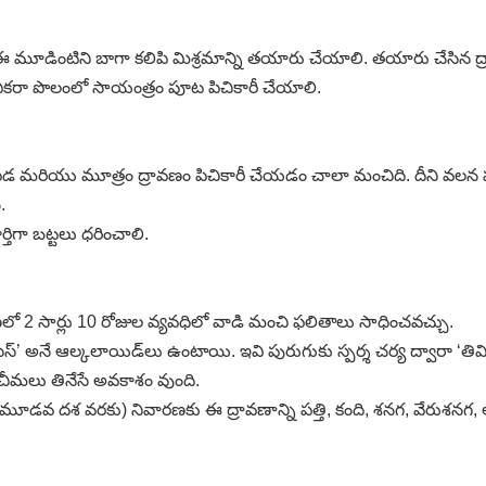
ణం, ఈ మూడింటిని బాగా కలిపి మిశ్రమాన్ని తయారు చేయాలి. తయారు చేసిన
క ఎకరా పొలంలో సాయంత్రం పూట పిచికారీ చేయాలి.
 పేడ మరియు మూత్రం ద్రావణం పిచికారీ చేయడం చాలా మంచిది. దీని వ
.
ర్తిగా బట్టలు ధరించాలి.
త్రణలో 2 సార్లు 10 రోజుల వ్యవధిలో వాడి మంచి ఫలితాలు సాధించవచ్చు.
్లెసిస్‌’ అనే ఆల్కలాయిడ్‌లు ఉంటాయి. ఇవి పురుగుకు స్పర్శ చర్య ద్వారా ‘తి
ు చీమలు తినేసే అవకాశం వుంది.
ుగు (మూడవ దశ వరకు) నివారణకు ఈ ద్రావణాన్ని పత్తి, కంది, శనగ, వేర