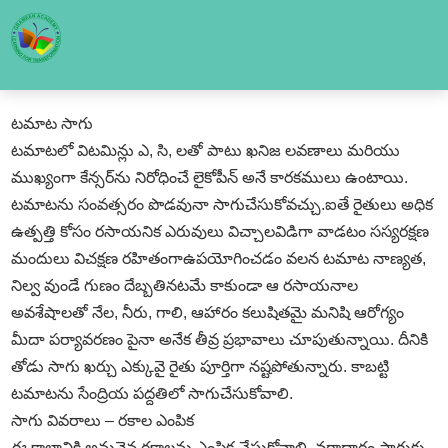
టమాట సాగు
టమాటలో విటమిన్లు ఎ, సి, లతో పాటు ఖనిజ లవణాలు మరియు
ముఖ్యంగా కేన్సర్‌ను నిరోధించే లైకోపీన్‌ అనే కారకములు ఉంటాయి.
టమాటను సంవత్సరం పొడవునా సాగుచేసుకోవచ్చు.ఐతే రైతులు అధిక
ఉత్పత్తి కోసం రసాయనిక ఎరువులు విచ్చాలవిడిగా వాడటం సస్యరక్షణ
మందులు విచక్షణ రహితంగాఉపయోగించడం వలన టమాట నాణ్యత,
నిల్వ వుండే గుణం దేబ్బతినటమే కాకుండా ఆ రసాయనాల
అవశేషాలతో నేల, నీరు, గాలి, ఆహారం కలుషితమై మనిషి ఆరోగ్యం
మీదా పర్యావరణం పైనా అనేక తీవ్ర ప్రభావాలు చూపుతున్నాయి. దీనికి
తోడు సాగు ఖర్చు ఎక్కువై రైతు పూర్తిగా నష్టపోతున్నారు. కాబట్టి
టమాటను సేంద్రియ పద్దతిలో సాగుచేసుకోవాలి.
సాగు వివరాలు – రకాల ఎంపిక
ఈ కాలానికి అనువైన రకాలను ఎంపిక చేసుకోవాలి. వర్షాధారం సాగుకు