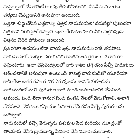
వెడ్పల్పుతో చేసుకొంటే కలుపు తీసుకోవటానికి, చీడపీడ నివారణ
చర్యలు చేపట్టడానికి అనువుగా ఉంటుంది.
విత్తనా శుద్ధి చేసిన విత్తనాన్ని ఎత్తైన నారుమడులో వరుసల్లో పులుచగా
విత్తుకొని వరిగడ్డితో కప్పాలి. ఇలా చేయటం వలన నీరు పెట్టినపుడు
విత్తనం చెదిరి పోకుండా ఉంటుంది.
ప్రతిరోజూ ఉదయం లేదా సాయంత్రం నారుమడిని రోజ్‌ తడపాలి.
నారుమడిలో.మొక్కల పెరుగుదకు కొంతమంది రైతులు యూరియా
వేస్తుంటారు. అలా చేస్తేమొక్కలలో నార శాతం తగ్గి రసం పీల్చీ పురుగులు
ఆశించటానికి అనువుగా ఉంటుంది. కాబట్టి నారుమడిలో యూరియా
కానీ లేదా ఇతర రసాయనిక ఎరువులను కానీవేయకూడదు.
నారుమడిలో నులి పురుగుల బారి నుండి కాపాడటానికి వేపపిండి,
ఆముదం పిండి లేదా కానుగ పిండి వంటివి నేలలో వేసుకోవాలి. అలాగే
వేపనూనె, వేపగింజ కషాయం పిచికారి చేసి రసం పీల్చే పురుగులను
అరికట్టాలి.
నారుమడిలో వచ్చే తెగుళ్ళను పశువుల పేడ మరియు మూత్రంతో
తాయారు చేసిన ద్రావణాన్ని పిచికారి చేసి నివారించుకోవాలి.