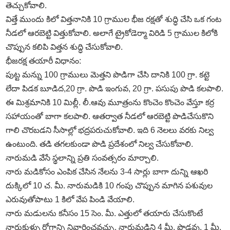
తెచ్చుకోవాలి.
విత్తే ముందు కిలో విత్తనానికి 10 గ్రాముల భీజ రక్షతో శుద్ధి చేసి ఒక గంట
నీడలో ఆరబెట్టి విత్తుకోవాలి. అలాగే ట్రైకోడెర్మా విరిడి 5 గ్రాముల కిలోకి
చొప్పున కలిపి విత్తన శుద్ధి చేసుకోవాలి.
భీజరక్ష తయారీ విధానం:
పుట్ట మన్ను 100 గ్రాములు మెత్తని పొడిగా చేసి దానికి 100 గ్రా. కట్టె
లేదా పిడక బూడిద,20 గ్రా. పొడి ఇంగువ, 20 గ్రా. పసుపు పొడి కలపాలి.
ఈ మిశ్రమానికి 10 మిల్లీ. లీ.ఆవు మూత్రంను కొంచెం కొంచెం వేస్తూ కర్ర
సహాయంతో బాగా కలపాలి. ఆతర్వాత నీడలో ఆరబెట్టి పొడిచేసుకొని
గాలి చొరబడని సీసాల్లో భద్రపరుచుకోవాలి. ఇది 6 నెలలు వరకు నిల్వ
ఉంటుంది. తడి తగలకుండా పొడి ప్రదేశంలో నిల్వ చేసుకోవాలి.
నారుమడి వేసే స్థలాన్ని ప్రతి సంవత్సరం మార్చాలి.
నారు మడికోసం ఎంపిక చేసిన నేలను 3-4 సార్లు బాగా దున్ని ఆఖరి
దుక్కిలో 10 చ. మీ. నారుమడికి 10 గంపు చొప్పున మాగిన పశువుల
ఎరువుతోపాటు 1 కిలో వేప పిండి వేయాలి.
నారు మడులను కనీసం 15 సెం. మీ. ఎత్తులో తయారు చేసుకొంటే
నారుకుళ్ళు రోగాన్ని నివారించవచ్చు. నారుమడిని 4 మీ. పొడవు, 1 మీ.