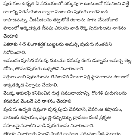
పురుగుల ఉధృతి ఏ సమయంలో ఎక్కువుగా ఉంటుందో గమనించి విత్తే
కాలాన్ని సరిచేయటం ద్వారా పంటలను పురుగు బారినుండి
కాపాడవచ్చు. చీడపీడలను తట్టుకోనే రకాలను సాగు చేసుకోవాలి.
పొలంలో అక్కడక్కడ దీపపు ఎరలను వాడి రెక్క పురుగులను నాశనం
చేయాలి.
ఎకరాకు 4-5 లింగాకర్షక బుట్టలను అమర్చి పురుగు సంతతిని
నిరోధించాలి.
ఆముదం పూసిన పసుపు మరియు పసుపు రంగు డబ్బాను అమర్చి తెల్ల
దోమ, తామరపురుగు ఉధృతిని నివారించాలి.
పక్షులు వాలి పురుగులను తినటానికి వీలుగా పక్షి స్థావరాలను పొలంలో
అక్కడక్కడ ఏర్పాటు చేయాలి.
మొక్క ఆకులపై కనిపించిన గుడ్ల సముదాయాన్ని, గొంగళి పురుగులను
కనపడిన వెంటనే ఏరి నాశనం చేయాలి.
పురుగు ఉధృతి తీవ్రంగా వున్నపుడు వేపనూనె, వేపగింజ కషాయం,
వావిలకు కషాయం, వెల్లుల్లి-పచ్చిమిర్చి ద్రావణం వంటి ప్రకృతి
సహజమైనవాటిని వాడి పురుగులను నివారించాలి.
తెగుళ్ళ నివారణకు పుల్లని మజ్జిగ ద్రావణం, పశువుల పేడ-మూత్రం