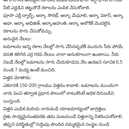
నీటి ఎద్దడిని తట్టుకొనే రకాలను ఎంపిక చేసుకోవాలి.
పూసా ఎర్లీ ద్వార్ఫ్‌, ఆర్కా సౌరభ్‌, ఆర్కా మేఘాలి, ఆర్కా వికాస్‌, ఆర్కా
ఆభా, ఆర్కా అభిజిత్‌, ఆర్కాఆహుతి, ఆర్కా అలౌకిక్‌ మొదలైన
రకాలను సాగు చేసుకోవచ్చు.
అనువైన నేలలు:
టమాటను అన్ని రకాల నేలల్లో సాగు చేసినప్పటికీ మురుగు నీరు పోయే
వసతి కలిగిన ఎర్ర గరప నేలలు చాలా అనుకూలంగా ఉంటాయి. నీరు
నిబడే నేలల్లో టమాటను సాగు చేయకూడదు.నేల ఉదజని సూచిక 6.5
నుండి 7 మద్య ఉంటే మంచిది.
విత్తన మోతాదు:
ఎకరానికి 150-200 గ్రాలము విత్తనం కావాలి. టమాటను ముందుగా
నారు పెంచి తర్వాత ప్రధాన పొలంలో నాటుకొంటే అధిక దిగుబడిని
యిస్తుంది.
విత్తన ఎంపిక మరియ నారుమడి యాజమాన్యంలో జాగ్రత్తలు
రైతు సాధ్యమైనంతవరకు తమ పంటనుండే విత్తనాన్ని సేకరించుకోవాలి.
తప్పని పరిస్థితుల్లో గుర్తింపు పొందిన నమ్మకమైన సంస్థల నుండి