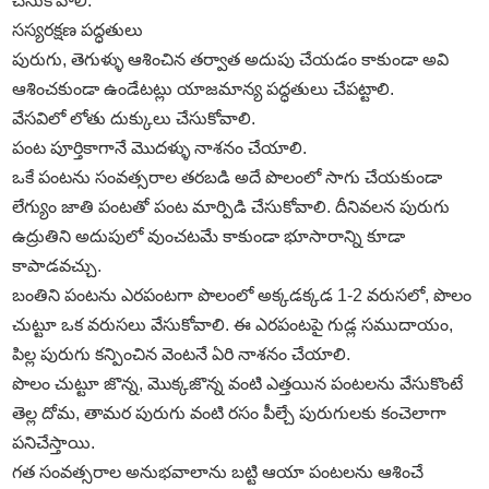
చేసుకోవాలి.
సస్యరక్షణ పద్ధతులు
పురుగు, తెగుళ్ళు ఆశించిన తర్వాత అదుపు చేయడం కాకుండా అవి
ఆశించకుండా ఉండేటట్లు యాజమాన్య పద్ధతులు చేపట్టాలి.
వేసవిలో లోతు దుక్కులు చేసుకోవాలి.
పంట పూర్తికాగానే మొదళ్ళు నాశనం చేయాలి.
ఒకే పంటను సంవత్సరాల తరబడి అదే పొలంలో సాగు చేయకుండా
లేగ్యుం జాతి పంటతో పంట మార్పిడి చేసుకోవాలి. దీనివలన పురుగు
ఉద్రుతిని అదుపులో వుంచటమే కాకుండా భూసారాన్ని కూడా
కాపాడవచ్చు.
బంతిని పంటను ఎరపంటగా పొలంలో అక్కడక్కడ 1-2 వరుసలో, పొలం
చుట్టూ ఒక వరుసలు వేసుకోవాలి. ఈ ఎరపంటపై గుడ్ల సముదాయం,
పిల్ల పురుగు కన్పించిన వెంటనే ఏరి నాశనం చేయాలి.
పొలం చుట్టూ జొన్న, మొక్కజొన్న వంటి ఎత్తయిన పంటలను వేసుకొంటే
తెల్ల దోమ, తామర పురుగు వంటి రసం పీల్చే పురుగులకు కంచెలాగా
పనిచేస్తాయి.
గత సంవత్సరాల అనుభవాలాను బట్టి ఆయా పంటలను ఆశించే