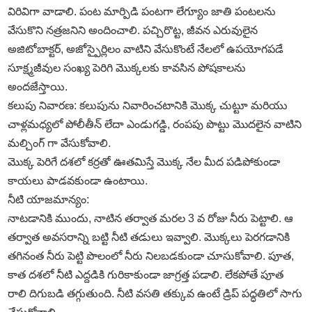
విరివిగా వాడాలి. పంట మార్పిడి పంటగా లేగ్యూం జాతి పంటలను
వేసుకొని నత్రజనిని అందించాలి. పచ్చిరొట్ట, జీవన ఎరువులైన
అజిటోబాక్టర్‌, అజోస్పైర్లిలం వాటిని వేసుకొంటే నేలలో ఉపయోగపడే
సూక్ష్మజీవుల సంఖ్య పెరిగి మొక్కలకు కావసిన పోషకాలను
అందజేస్తాయి.
కలుపు నివారణ: కలుపును నివారించటానికి మొక్క చుట్టూ మరియు
చాళ్లమధ్యలో పోలీతీన్‌ లేదా ఎండుగడ్డి, రంపపు పొట్టు మొదలైన వాటిని
మల్చింగ్‌ గా వేసుకోవాలి.
మొక్క పెరిగే దశలో కర్రతో ఊతమిస్తే మొక్క నేల మీద పడిపోకుండా
కాయలు పాడవకుండా ఉంటాయి.
నీటి యాజమాన్యం:
నాటడానికి ముందు, నాటిన తర్వాత మరల 3 వ రోజు నీరు పెట్టాలి. ఆ
తర్వాత అవసరాన్ని బట్టి నీటి తడులు ఇవ్వాలి. మొక్కలు పెరగడానికి
తగినంత నీరు పెట్టి పొలంలో నీరు నిలబడకుండా చూసుకోవాలి. పూత,
కాత దశలో నీటి ఎద్దడికి గురికాకుండా జాగ్రత్త పడాలి. లేకపోతే పూత
రాలి దిగుబడి తగ్గుతుంది. నీటి వసతి తక్కువ ఉంటే డ్రిప్‌ పద్ధతిలో సాగు