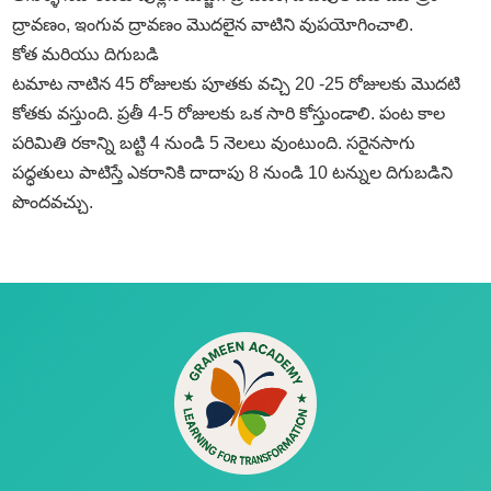
ద్రావణం, ఇంగువ ద్రావణం మొదలైన వాటిని వుపయోగించాలి.
కోత మరియు దిగుబడి
టమాట నాటిన 45 రోజులకు పూతకు వచ్చి 20 -25 రోజులకు మొదటి
కోతకు వస్తుంది. ప్రతీ 4-5 రోజులకు ఒక సారి కోస్తుండాలి. పంట కాల
పరిమితి రకాన్ని బట్టి 4 నుండి 5 నెలలు వుంటుంది. సరైనసాగు
పద్ధతులు పాటిస్తే ఎకరానికి దాదాపు 8 నుండి 10 టన్నుల దిగుబడిని
పొందవచ్చు.