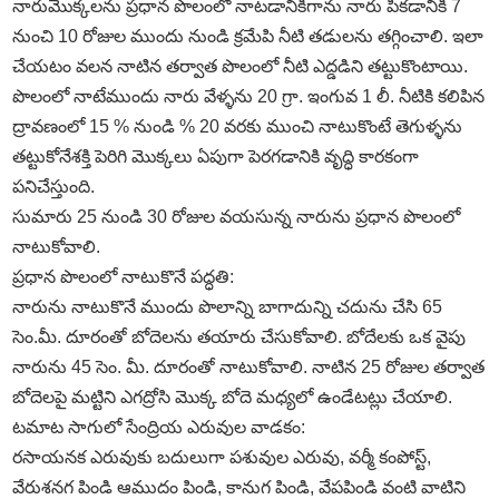
నారుమొక్కలను ప్రధాన పొలంలో నాటడానికిగాను నారు పీకడానికి 7
నుంచి 10 రోజుల ముందు నుండి క్రమేపి నీటి తడులను తగ్గించాలి. ఇలా
చేయటం వలన నాటిన తర్వాత పొలంలో నీటి ఎద్డడిని తట్టుకొంటాయి.
పొలంలో నాటేముందు నారు వేళ్ళను 20 గ్రా. ఇంగువ 1 లీ. నీటికి కలిపిన
ద్రావణంలో 15 % నుండి % 20 వరకు ముంచి నాటుకొంటే తెగుళ్ళను
తట్టుకోనేశక్తి పెరిగి మొక్కలు ఏపుగా పెరగడానికి వృద్ధి కారకంగా
పనిచేస్తుంది.
సుమారు 25 నుండి 30 రోజుల వయసున్న నారును ప్రధాన పొలంలో
నాటుకోవాలి.
ప్రధాన పొలంలో నాటుకొనే పద్ధతి:
నారును నాటుకొనే ముందు పొలాన్ని బాగాదున్ని చదును చేసి 65
సెం.మీ. దూరంతో బోదెలను తయారు చేసుకోవాలి. బోదేలకు ఒక వైపు
నారును 45 సెం. మీ. దూరంతో నాటుకోవాలి. నాటిన 25 రోజుల తర్వాత
బోదెలపై మట్టిని ఎగద్రోసి మొక్క బోదె మధ్యలో ఉండేటట్లు చేయాలి.
టమాట సాగులో సేంద్రియ ఎరువుల వాడకం:
రసాయనక ఎరువుకు బదులుగా పశువుల ఎరువు, వర్మీ కంపోస్ట్‌,
వేరుశనగ పిండి ఆముదం పిండి, కానుగ పిండి, వేపపిండి వంటి వాటిని