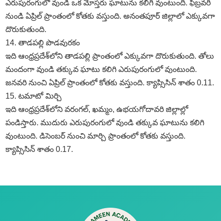
ఎరుపురంగులో వుండి ఒక మోస్తరు ఘాటును కలిగి వుంటుంది. ఫిబ్రవరి
నుండి ఏప్రిల్‌ ప్రాంతంలో కోతకు వస్తుంది. అనంతపూర్‌ జిల్లాలో ఎక్కువగా
దొరుకుతుంది.
14. తాడపల్లి పొడవురకం
ఇది ఆంధ్రప్రదేశ్‌లోని తాడపల్లి ప్రాంతంలో ఎక్కువగా దొరుకుతుంది. తోలు
మందంగా వుండి తక్కువ ఘాటు కలిగి ఎరుపురంగులో వుంటుంది.
జనవరి నుంచి ఏప్రిల్‌ ప్రాంతంలో కోతకు వస్తుంది. క్యాప్సిసిన్‌ శాతం 0.11.
15. టమాటో మిర్చి
ఇది ఆంధ్రప్రదేశ్‌లోని వరంగల్‌, ఖమ్మం, ఉభయగోదావరి జిల్లాల్లో
పండిస్తారు. ముదురు ఎరుపురంగులో వుండి తక్కువ ఘాటును కలిగి
వుంటుంది. డిసెంబర్‌ నుంచి మార్చి ప్రాంతంలో కోతకు వస్తుంది.
క్యాప్సిసిన్‌ శాతం 0.17.