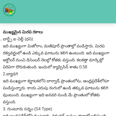
ముఖ్యమైన మిరప రకాలు
బార్డ్స్‌ ఐ చిల్లీ (ధని)
ఇది ముఖ్యంగా మిజోరాం, మణిపూర్‌ ప్రాంతాల్లో పండిస్తారు. మిరప
రకల్తవర్ణంలో ఉండి ఎక్కువ ఘాటును కలిగి ఉంటుంది. ఇది ముఖ్యంగా
అక్టోబర్‌ నుంచి డిసెంబర్‌ నెలల్లో కోతకు వస్తుంది. కలకత్తా మార్కెట్లో
విరివిగా దొరుకుతుంది. ఇందులో క్యాప్సిసిన్‌ శాతం 0.58
2.బ్యాడగి
ఇది ముఖ్యంగా కర్ణాటకలోని దార్వాడ్‌ ప్రాంతంలోను, ఆంధ్రప్రదేశ్‌లోనూ
పండిస్తున్నారు. కాయ ఎరుపు రంగులో ఉండి తక్కువ ఘాటును కలిగి
వుంటుంది. ముఖ్యంగా ఇది జనవరి నుండి మే ప్రాంతంలో కోతకు
వస్తుంది.
3. గుంటూరు సన్నం (S4 Type)
ఇది ఆంధ్రప్రదేశ్‌లోని గుంటూరు, వరంగల్‌, ఖమ్మం జిల్లాల్లో లభిస్తుంది.