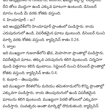
దీని తోలు మొద్దుగా ఉండి ఎక్కువ ఘాటుగా ఉంటుంది. డిసెంబర్‌
మాసం నుండి మే వరకు కోతకు వస్తుంది.
4. హిందూపూర్‌ – ఐ7
ఇది ఆంధ్రప్రదేశ్‌లోని హిందూపూర్‌ ప్రాంతంలో పండిస్తారు. కాయ
ఎరుపురంగులో ఉండి. విపరీతమైన ఘాటు వుంటుంది. డిసెంబర్‌ నుంచి
మార్చి వరకు కోతకు వస్తుంది. క్యాప్సిసిన్‌ శాతం 0.24.
5. జ్వాల
ఇది ముఖ్యంగా గుజరాత్‌లోని ఖేడ, మెహసానా ప్రాంతాల్లో పండిస్తారు.
విపరీతమైన ఘాటు, తక్కువ ఎరుపురంగు కలిగి వుంటుంది. చిన్నవిగా
వుండి విత్తనాలు కలిసి వుంటాయి. సెప్టెంబర్‌ నుంచి డిసెంబర్‌ ప్రాంతాల్లో
కోతకు వస్తుంది. క్యాప్సిసిన్‌ శాతం 0.4.
6. కంథారి – తెలుపురకం
ఇది ముఖ్యంగా కేరళలోను మరియు తమిళనాడులోని కొన్ని ప్రాంతాల్లో
ఎక్కువగా పండిస్తారు. కాయ తెలుపురంగులో ఉండి విపరీతమైన
ఘాటును కలిగి వుంటుంది. ముఖ్యంగా పెరటి తోటలలో ఎక్కువగా
పండిస్తారు. సంవత్సరం అంతా మార్కెట్లో దొరుకుతుంది. క్యాప్సిసిన్‌