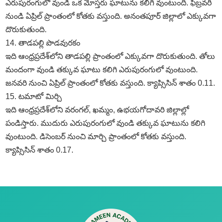
ఎరుపురంగులో వుండి ఒక మోస్తరు ఘాటును కలిగి వుంటుంది. ఫిబ్రవరి
నుండి ఏప్రిల్‌ ప్రాంతంలో కోతకు వస్తుంది. అనంతపూర్‌ జిల్లాలో ఎక్కువగా
దొరుకుతుంది.
14. తాడపల్లి పొడవురకం
ఇది ఆంధ్రప్రదేశ్‌లోని తాడపల్లి ప్రాంతంలో ఎక్కువగా దొరుకుతుంది. తోలు
మందంగా వుండి తక్కువ ఘాటు కలిగి ఎరుపురంగులో వుంటుంది.
జనవరి నుంచి ఏప్రిల్‌ ప్రాంతంలో కోతకు వస్తుంది. క్యాప్సిసిన్‌ శాతం 0.11.
15. టమాటో మిర్చి
ఇది ఆంధ్రప్రదేశ్‌లోని వరంగల్‌, ఖమ్మం, ఉభయగోదావరి జిల్లాల్లో
పండిస్తారు. ముదురు ఎరుపురంగులో వుండి తక్కువ ఘాటును కలిగి
వుంటుంది. డిసెంబర్‌ నుంచి మార్చి ప్రాంతంలో కోతకు వస్తుంది.
క్యాప్సిసిన్‌ శాతం 0.17.