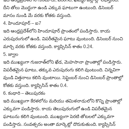
దీని తోలు మొద్దుగా ఉండి ఎక్కువ ఘాటుగా ఉంటుంది. డిసెంబర్‌
మాసం నుండి మే వరకు కోతకు వస్తుంది.
4. హిందూపూర్‌ – ఐ7
ఇది ఆంధ్రప్రదేశ్‌లోని హిందూపూర్‌ ప్రాంతంలో పండిస్తారు. కాయ
ఎరుపురంగులో ఉండి. విపరీతమైన ఘాటు వుంటుంది. డిసెంబర్‌ నుంచి
మార్చి వరకు కోతకు వస్తుంది. క్యాప్సిసిన్‌ శాతం 0.24.
5. జ్వాల
ఇది ముఖ్యంగా గుజరాత్‌లోని ఖేడ, మెహసానా ప్రాంతాల్లో పండిస్తారు.
విపరీతమైన ఘాటు, తక్కువ ఎరుపురంగు కలిగి వుంటుంది. చిన్నవిగా
వుండి విత్తనాలు కలిసి వుంటాయి. సెప్టెంబర్‌ నుంచి డిసెంబర్‌ ప్రాంతాల్లో
కోతకు వస్తుంది. క్యాప్సిసిన్‌ శాతం 0.4.
6. కంథారి – తెలుపురకం
ఇది ముఖ్యంగా కేరళలోను మరియు తమిళనాడులోని కొన్ని ప్రాంతాల్లో
ఎక్కువగా పండిస్తారు. కాయ తెలుపురంగులో ఉండి విపరీతమైన
ఘాటును కలిగి వుంటుంది. ముఖ్యంగా పెరటి తోటలలో ఎక్కువగా
పండిస్తారు. సంవత్సరం అంతా మార్కెట్లో దొరుకుతుంది. క్యాప్సిసిన్‌