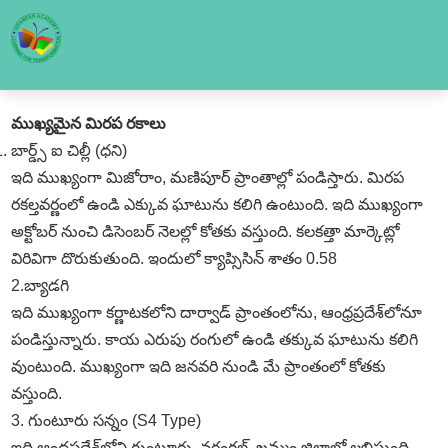
ముఖ్యమైన మిరప రకాలు
బార్డ్స్‌ ఐ చిల్లీ (ధని)
ఇది ముఖ్యంగా మిజోరాం, మణిపూర్‌ ప్రాంతాల్లో పండిస్తారు. మిరప
రకల్తవర్ణంలో ఉండి ఎక్కువ ఘాటును కలిగి ఉంటుంది. ఇది ముఖ్యంగా
అక్టోబర్‌ నుంచి డిసెంబర్‌ నెలల్లో కోతకు వస్తుంది. కలకత్తా మార్కెట్లో
విరివిగా దొరుకుతుంది. ఇందులో క్యాప్సిసిన్‌ శాతం 0.58
2.బ్యాడగి
ఇది ముఖ్యంగా కర్ణాటకలోని దార్వాడ్‌ ప్రాంతంలోను, ఆంధ్రప్రదేశ్‌లోనూ
పండిస్తున్నారు. కాయ ఎరుపు రంగులో ఉండి తక్కువ ఘాటును కలిగి
వుంటుంది. ముఖ్యంగా ఇది జనవరి నుండి మే ప్రాంతంలో కోతకు
వస్తుంది.
3. గుంటూరు సన్నం (S4 Type)
ఇది ఆంధ్రప్రదేశ్‌లోని గుంటూరు, వరంగల్‌, ఖమ్మం జిల్లాల్లో లభిస్తుంది.