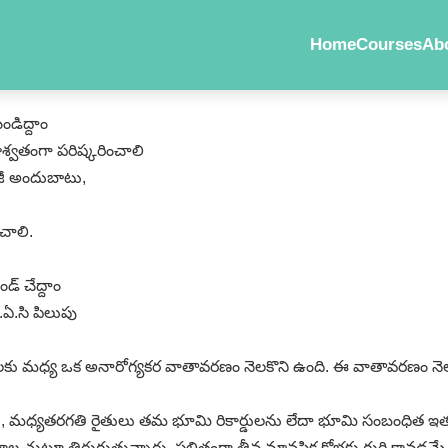
Home
Courses
Ab
ండిద్దాం
ాశ్వతంగా పరిష్కరించాలి
లజీ అందుబాటు,
ంచాలి.
డ్ చేద్దాం
ే.ఏ.సి పిలుపు
యోగులకు మధ్య ఒక అనారోగ్యకర వాతావరణం నెలకొని ఉంది. ఈ వాతావరణం నెలక
న్నకారు, మధ్యతరగతి రైతులు తమ భూమి రికార్డులను లేదా భూమి సంబంధిత
చుట్టూ తిరుగుతున్నారు. ఫలితంగా తీవ్ర మానసిక క్షోభకు గురి కావడమే కాక