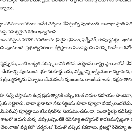
ున్నాయి.
ుత్వం పరిపాలనాపరంగా అనేక చర్యలు చేపట్టాల్సి వుంటుంది. జనాభా ప్రాత
రుపై సమగ్రమైన శిక్షణ ఇవ్వవలసి
ికి అవసరమైన మౌళిక వసతులను (సరైన భవనం, ఫర్నీచర్, కంప్యూటర్లు, ఇంటర
ంటుంది. ప్రభుత్వపరంగా, క్షేత్రస్థాయి సమస్యలను పరిష్కరించేలా జీవోలను, 
ుడు, వాటి శాశ్వత పరిష్కారానికి తగిన చర్యలను రాష్ట్ర స్థాయిలోనే చేపట్
పూర్తి చేయాల్సి వుంటుంది. భూ సరిహద్దులను, విస్తీర్ణాన్ని శాస్త్రీయంగా ని
 ట్రిబ్యునళ్ళను ఏర్పాటు చేయవలసి వుంటుంది. రాజకీయాలకు, పక్షపాతానికి
సర్వే చేస్తామని కేంద్ర ప్రభుత్వానికి చెప్పి, కొంత నిధుల సహాయం పొందినా
 పక్కకు నెట్టేశారు. సాదా బైనామా సమస్యలను కూడా పూర్తిగా పరిష్కరి
.సి.ఎల్.ఎ) పూర్తిస్థాయి కమీషనర్ను నియమించకుండా, ఇంఛార్జీలపై నడిపిస్తున్
ఖలో జరుగుతున్న తప్పులన్నింటికీ రెవెన్యూ ఉద్యోగులే కారణమన్నట్లుగా రా
స్తే తెలంగాణ’ పత్రికలో ‘ధర్మగంట’ పేరుతో వచ్చిన కథనాలు, ప్రజల్లో రెవెన్య