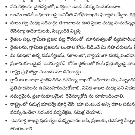
సమస్యలను చైతన్యంతో, ఐక్యంగా ఉండి పరిష్కరించుకుందాం.
లంచం అడిగే అధికారులపై అవినీతి నిరోధకశాఖకు ఫిర్యాదు చేద్దాం. శిక్
పొలం గట్ల మధ్య సరిహద్దు తగాదాలను ఊరి ప్రజల మధ్య సామరస్యంగా 
రెవెన్యూ అధికారులకు, సిబ్బందికి విజ్ఞప్తి
రైతుల పట్ల, గ్రామీణ ప్రజల పట్ల గౌరవంతో, మానవత్వంతో వ్యవహరించ
రైతులను, గ్రామీణ ప్రజలను లంచాల కోసం పీడించే మీ సహచరులను మీ
మీ పరిధిలో ఉన్న సమస్యలను, సకాలంలో, న్యాయంగా పరిష్కరించడాని
ప్రజానుకూలమైన ‘రెవెన్యూకోడ్’ కోసం రైతులతో కలసి ప్రభుత్వంపై పో
రాష్ట్ర ప్రభుత్వం ముందు మా డిమాండ్లు
గ్రామీణ జనాభా ప్రాతిపదికన రెవెన్యూ శాఖలో అధికారులను, సిబ్బందిన
ప్రతిపాదనలను ఉపసంహరించుకోవాలి. వివిధ శాఖల మధ్య పని విభజన
సమగ్రమైన, ప్రజానుకూలమైన ‘రెవెన్యూకోడ్’ను రూపొందించాలి.
రాష్ట్రంలో సమగ్ర భూసర్వే పూర్తి చేసి, భూ సంబంధ అన్ని రకాల సమస్యలన
పరిష్కరించేలా నిరంతర పర్యవేక్షణ, సమీక్ష చేయాలి.
రెవెన్యూ శాఖపై ప్రభుత్వం దుష్ప్రచారం ఆపి, ప్రజలకు, రెవెన్యూ సి
తొలగించాలి.