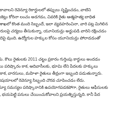
వాలని రెవెన్యూ రికార్డులలో తప్పులు సృష్టించడం, వాటిని
కెట్లు కోరినా లంచం అడగడం, చివరికి రైతు ఆత్మహత్య బాధిత
ఖలో కొంత మంది సిబ్బందే, ఇలా వ్యవహరించినా, వారి పట్ల మిగిలిన
ారులపై చర్యలు తీసుకున్నా, యూనియన్లు అడ్డుపడి వారిని రక్షించడం
్బందిపై వుంది. ఉద్యోగుల హక్కుల కోసం యూనియన్లు పోరాడడంతో
కౌలు రైతులకు 2011 చట్టం ప్రకారం గుర్తింపు కార్డులు అందడం
ు పరిష్కారం కాక, ఆదివాసీలకు, భూమి లేని పేదలకు హక్కులు
కాక, వారసులు, మహిళా రైతులు తీవ్రంగా ఇబ్బంది పడుతున్నారు.
 విషయాలలో రెవెన్యూ సిబ్బంది చొరవ చూపించడం లేదు.
ెవెన్యూ సమస్యల పరిష్కారానికి ఉపయోగపడకపోగా, రైతులు ఆఫీసులకు
 భయపెట్టి పనులు చేయించుకోవాలని ప్రయత్నిస్తున్నది. కానీ పేద