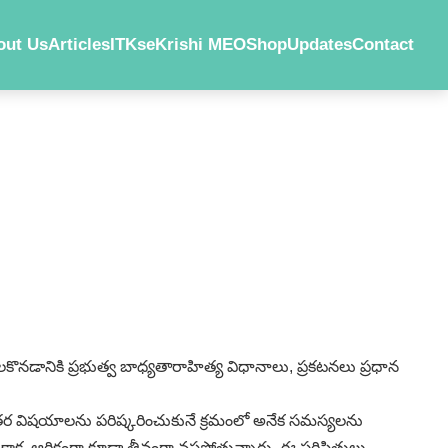
out Us
Articles
ITKs
eKrishi MEO
Shop
Updates
Contact
ొనడానికి ప్రభుత్వ బాధ్యతారాహిత్య విధానాలు, ప్రకటనలు ప్రధాన
 ఇతర విషయాలను పరిష్కరించుకునే క్రమంలో అనేక సమస్యలను
, ఆర్థికంగా కూడా తీవ్రంగా నష్టపోతున్నారు. ఈ పరిస్థితులు