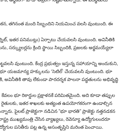
ి పదికన, తగినంత మంది సిబ్బందిని నియమించ వలసి వుంటుంది. ఈ
్నెట్, ఇతర పనిముట్లు) ఏర్పాటు చేయవలసి వుంటుంది. అవినీతికి
సర్క్యులర్లను క్రింది స్థాయి సిబ్బందికి, ప్రజలకు అర్థమయ్యేలా
టవలసి వుంటుంది. కేంద్ర ప్రభుత్వం ఇస్తున్న సహాయాన్ని అందుకుని,
ర్ధారించి, భూ యజమాన్య హక్కులను ‘సెటిల్’ చేయవలసి వుంటుంది. భూ
, అవినీతికి తావు లేకుండా పారదర్శక పాలనా పద్ధతులను అభివృద్ధి
, కేవలం భూ రికార్డుల ప్రక్షాళనకే పరిమితమైంది. అది కూడా తప్పుల
ంచలేదు. రైతులకు, ఇతర శాఖలకు అత్యంత ఉపయోగకరంగా ఉండాల్సిన
నారు. పైలట్ ప్రాజెక్టుగా నడిచిన ”భూ భారతి” ప్రాజెక్టు నత్తనడకన
ష్ట్ర ముఖ్యమంత్రి చేసిన వ్యాఖ్యలు, రెవెన్యూ ఉద్యోగులందరూ
ూ ఉద్యోగుల పనితీరు పట్ల ఉన్న అసంతృప్తిని మరింత పెంచాయి.